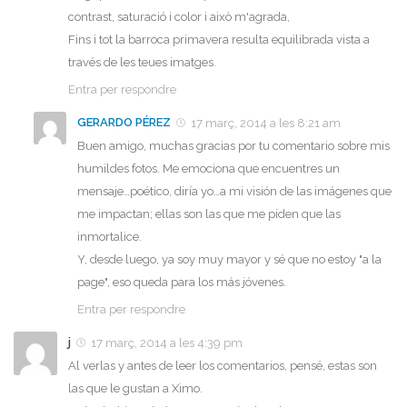
contrast, saturació i color i això m'agrada,
Fins i tot la barroca primavera resulta equilibrada vista a
través de les teues imatges.
Entra per respondre
GERARDO PÉREZ
17 març, 2014 a les 8:21 am
Buen amigo, muchas gracias por tu comentario sobre mis
humildes fotos. Me emociona que encuentres un
mensaje…poético, diría yo…a mi visión de las imágenes que
me impactan; ellas son las que me piden que las
inmortalice.
Y, desde luego, ya soy muy mayor y sé que no estoy "a la
page", eso queda para los más jóvenes.
Entra per respondre
j
17 març, 2014 a les 4:39 pm
Al verlas y antes de leer los comentarios, pensé, estas son
las que le gustan a Ximo.