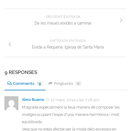
SEGÜENT ENTRADA
De les meues eixides a caminar
ANTERIOR ENTRADA
Eixida a Requena. Iglesia de Santa María
9 RESPONSES
Comments
9
Pingbacks
0
Ximo Bueno
17 març, 2014 a les 7:28 am
M'agrada especialment la teua manera de composar les
imatges ocupant l'espai d'una manera harmònica i molt
equilibrada.
Veig que no estàs afectat per la moda dels excessos en