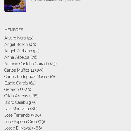
MEMBRES
Alvaro Ivers
(23)
Angel Bosch
(40)
Angel Zurbano
(52)
Anna Albelda
(76)
Antonio Castello Guirado
(23)
Carlos Muñoz Ω
(153)
Carlos Rodriguez Masia
(10)
Eladio García
(62)
Gerardo Ω
(20)
Gildo Arribas
(268)
Isidro Calabuig
(5)
Javi Maravilla
(86)
Jose Ferrando
(300)
Jose Sapena Oron
(73)
Josep E. Naval
(386)