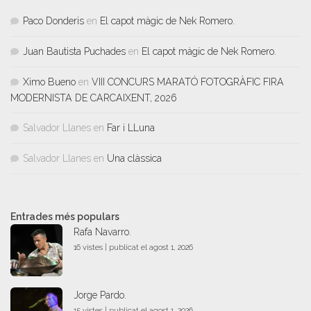
Paco Donderis
en
El capot màgic de Nek Romero.
Juan Bautista Puchades
en
El capot màgic de Nek Romero.
Ximo Bueno
en
VIII CONCURS MARATÓ FOTOGRÀFIC FIRA
MODERNISTA DE CARCAIXENT, 2026
Salvador Llanes
en
Far i LLuna
Salvador Llanes
en
Una clàssica
Entrades més populars
Rafa Navarro.
16 vistes
|
publicat el agost 1, 2026
Jorge Pardo.
15 vistes
|
publicat el agost 1, 2026