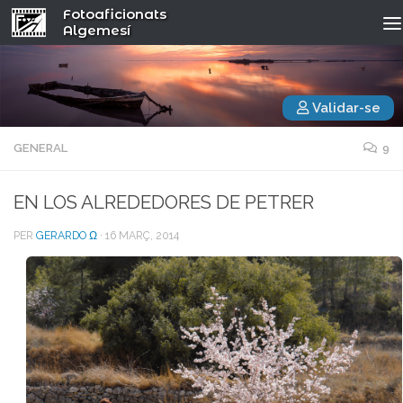
Fotoaficionats
Algemesí
Validar-se
GENERAL
9
EN LOS ALREDEDORES DE PETRER
PER
GERARDO Ω
·
16 MARÇ, 2014