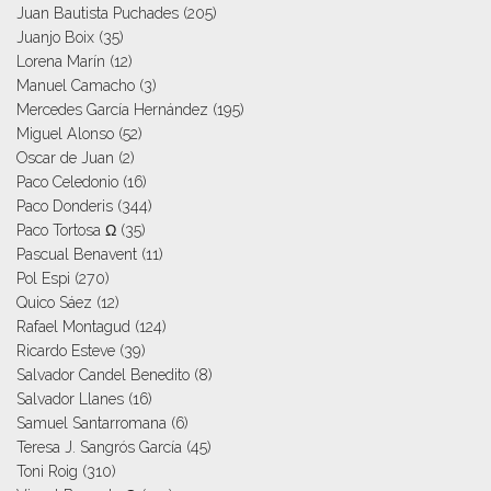
Juan Bautista Puchades
(205)
Juanjo Boix
(35)
Lorena Marín
(12)
Manuel Camacho
(3)
Mercedes García Hernández
(195)
Miguel Alonso
(52)
Oscar de Juan
(2)
Paco Celedonio
(16)
Paco Donderis
(344)
Paco Tortosa Ω
(35)
Pascual Benavent
(11)
Pol Espi
(270)
Quico Sáez
(12)
Rafael Montagud
(124)
Ricardo Esteve
(39)
Salvador Candel Benedito
(8)
Salvador Llanes
(16)
Samuel Santarromana
(6)
Teresa J. Sangrós García
(45)
Toni Roig
(310)