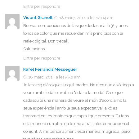
Entra per respondre
Vicent Granell
18 març, 2014 a les 12:04 am
Buenas composiciones de las que destacaria la 3ª y unos
tonos de color que me recuerdan mis principios con la
reflex digital. Bon treball.
Salutacions !!
Entra per respondre
Rafel Ferrandis Messeguer
18 març, 2014 a les 5:56 am
Jo les veig clàssiques i equilibrades. No crec que això tinga a
veure amb l'edat o amb no "estar a la moda". Crec que
cadascú té una manera de veure el món d'acord amb la
seua experiència i amb la seua expectativa i això es
transmet en les imatges que capta i que presenta. Tu tens
esta manera i un altre en té una altra i totes enriqueixen el
conjunt. A mi, personalment, esta manera m'agrada, però