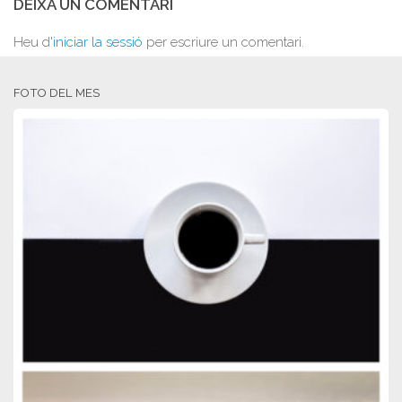
DEIXA UN COMENTARI
Heu d'
iniciar la sessió
per escriure un comentari.
FOTO DEL MES