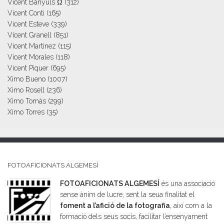
Vicent Banyuls Ω
(312)
Vicent Conti
(165)
Vicent Esteve
(339)
Vicent Granell
(851)
Vicent Martinez
(115)
Vicent Morales
(118)
Vicent Piquer
(695)
Ximo Bueno
(1007)
Ximo Rosell
(236)
Ximo Tomás
(299)
Ximo Torres
(35)
FOTOAFICIONATS ALGEMESÍ
FOTOAFICIONATS ALGEMESÍ
és una associació
sense ànim de lucre, sent la seua finalitat el
foment a l’afició de la fotografia
, així com a la
formació dels seus socis, facilitar l’ensenyament