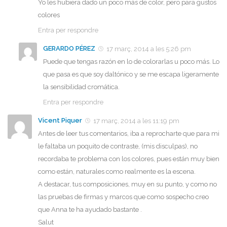
Yo les hubiera dado un poco más de color, pero para gustos
colores
Entra per respondre
GERARDO PÉREZ
17 març, 2014 a les 5:26 pm
Puede que tengas razón en lo de colorarlas u poco más. Lo
que pasa es que soy daltónico y se me escapa ligeramente
la sensibilidad cromática.
Entra per respondre
Vicent Piquer
17 març, 2014 a les 11:19 pm
Antes de leer tus comentarios, iba a reprocharte que para mi
le faltaba un poquito de contraste, (mis disculpas), no
recordaba te problema con los colores, pues están muy bien
como están, naturales como realmente es la escena.
A destacar, tus composiciones, muy en su punto, y como no
las pruebas de firmas y marcos que como sospecho creo
que Anna te ha ayudado bastante .
Salut