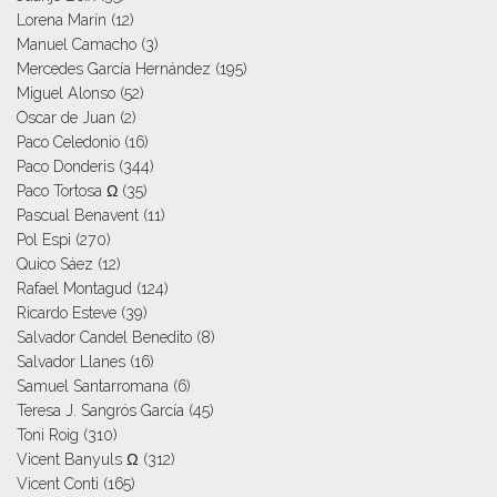
Lorena Marín
(12)
Manuel Camacho
(3)
Mercedes García Hernández
(195)
Miguel Alonso
(52)
Oscar de Juan
(2)
Paco Celedonio
(16)
Paco Donderis
(344)
Paco Tortosa Ω
(35)
Pascual Benavent
(11)
Pol Espi
(270)
Quico Sáez
(12)
Rafael Montagud
(124)
Ricardo Esteve
(39)
Salvador Candel Benedito
(8)
Salvador Llanes
(16)
Samuel Santarromana
(6)
Teresa J. Sangrós García
(45)
Toni Roig
(310)
Vicent Banyuls Ω
(312)
Vicent Conti
(165)