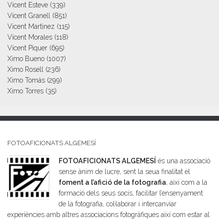
Vicent Esteve
(339)
Vicent Granell
(851)
Vicent Martinez
(115)
Vicent Morales
(118)
Vicent Piquer
(695)
Ximo Bueno
(1007)
Ximo Rosell
(236)
Ximo Tomás
(299)
Ximo Torres
(35)
FOTOAFICIONATS ALGEMESÍ
FOTOAFICIONATS ALGEMESÍ
és una associació
sense ànim de lucre, sent la seua finalitat el
foment a l’afició de la fotografia
, així com a la
formació dels seus socis, facilitar l’ensenyament
de la fotografia, col·laborar i intercanviar
experiències amb altres associacions fotogràfiques així com estar al