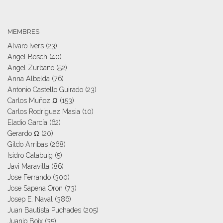
MEMBRES
Alvaro Ivers
(23)
Angel Bosch
(40)
Angel Zurbano
(52)
Anna Albelda
(76)
Antonio Castello Guirado
(23)
Carlos Muñoz Ω
(153)
Carlos Rodriguez Masia
(10)
Eladio García
(62)
Gerardo Ω
(20)
Gildo Arribas
(268)
Isidro Calabuig
(5)
Javi Maravilla
(86)
Jose Ferrando
(300)
Jose Sapena Oron
(73)
Josep E. Naval
(386)
Juan Bautista Puchades
(205)
Juanjo Boix
(35)