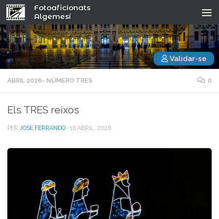
Fotoaficionats
Algemesí
Validar-se
ABRIL 2026- NÚMERO TRES
0
Els TRES reixos
PER
JOSE FERRANDO
·
16 ABRIL, 2026