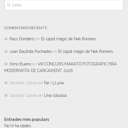
COMENTARIS RECENTS
Paco Donderis
en
El capot màgic de Nek Romero.
Juan Bautista Puchades
en
El capot màgic de Nek Romero.
Ximo Bueno
en
VIII CONCURS MARATÓ FOTOGRÀFIC FIRA
MODERNISTA DE CARCAIXENT, 2026
Salvador Llanes
en
Far i LLuna
Salvador Llanes
en
Una clàssica
Entrades més populars
No hi ha dades.