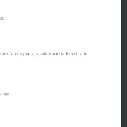
ta.
 l'orella per si la celebració la feia ell o tú.
 Jeje