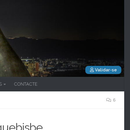
Validar-se
S
CONTACTE
6
arquebisbe