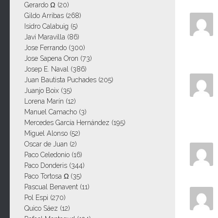
Gerardo Ω
(20)
Gildo Arribas
(268)
Isidro Calabuig
(5)
Javi Maravilla
(86)
Jose Ferrando
(300)
Jose Sapena Oron
(73)
Josep E. Naval
(386)
Juan Bautista Puchades
(205)
Juanjo Boix
(35)
Lorena Marín
(12)
Manuel Camacho
(3)
Mercedes García Hernández
(195)
Miguel Alonso
(52)
Oscar de Juan
(2)
Paco Celedonio
(16)
Paco Donderis
(344)
Paco Tortosa Ω
(35)
Pascual Benavent
(11)
Pol Espi
(270)
Quico Sáez
(12)