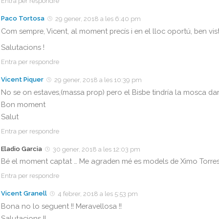
Entra per respondre
Paco Tortosa
29 gener, 2018 a les 6:40 pm
Com sempre, Vicent, al moment precís i en el lloc oportú, ben vis
Salutacions !
Entra per respondre
Vicent Piquer
29 gener, 2018 a les 10:39 pm
No se on estaves,(massa prop) pero el Bisbe tindría la mosca darrere
Bon moment
Salut
Entra per respondre
Eladio Garcia
30 gener, 2018 a les 12:03 pm
Bé el moment captat … Me agraden mé es models de Ximo Torres
Entra per respondre
Vicent Granell
4 febrer, 2018 a les 5:53 pm
Bona no lo seguent !! Meravellosa !!
Salutacions !!