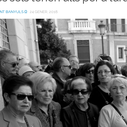
ENT BANYULS Ω
·
24 GENER, 2018