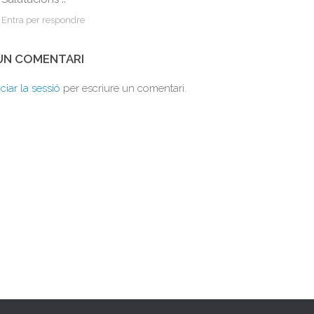
Entra per respondre
 UN COMENTARI
iciar la sessió
per escriure un comentari.