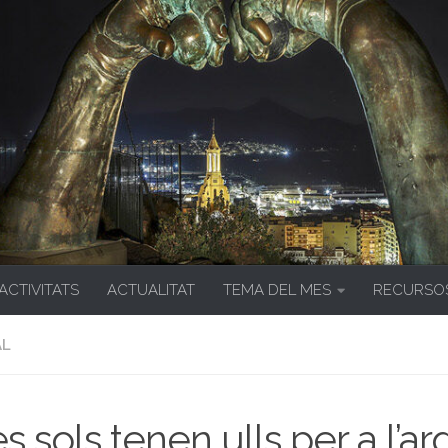
 ACTIVITATS
ACTUALITAT
TEMA DEL MES
RECURSO
AL
es sols tenen ulls per a l’