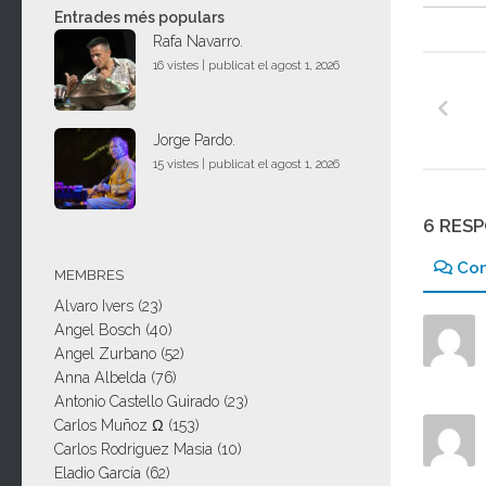
Entrades més populars
Rafa Navarro.
16 vistes
|
publicat el agost 1, 2026
Jorge Pardo.
15 vistes
|
publicat el agost 1, 2026
6 RES
Co
MEMBRES
Alvaro Ivers
(23)
Angel Bosch
(40)
Angel Zurbano
(52)
Anna Albelda
(76)
Antonio Castello Guirado
(23)
Carlos Muñoz Ω
(153)
Carlos Rodriguez Masia
(10)
Eladio García
(62)