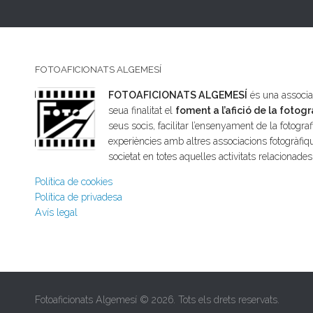
FOTOAFICIONATS ALGEMESÍ
FOTOAFICIONATS ALGEMESÍ
és una associac
seua finalitat el
foment a l’afició de la fotogr
seus socis, facilitar l’ensenyament de la fotografi
experiències amb altres associacions fotogràfiqu
societat en totes aquelles activitats relacionade
Política de cookies
Política de privadesa
Avís legal
Fotoaficionats Algemesí © 2026. Tots els drets reservats.