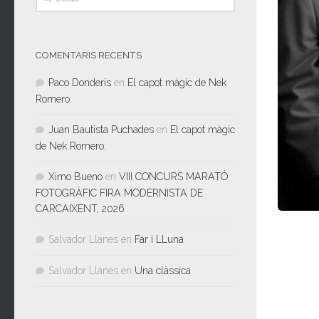
COMENTARIS RECENTS
Paco Donderis
en
El capot màgic de Nek
Romero.
Juan Bautista Puchades
en
El capot màgic
de Nek Romero.
Ximo Bueno
en
VIII CONCURS MARATÓ
FOTOGRÀFIC FIRA MODERNISTA DE
CARCAIXENT, 2026
Salvador Llanes
en
Far i LLuna
Salvador Llanes
en
Una clàssica