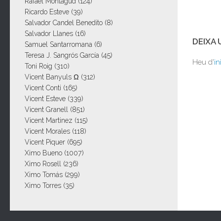
Rafael Montagud
(124)
Ricardo Esteve
(39)
Salvador Candel Benedito
(8)
Salvador Llanes
(16)
DEIXA
Samuel Santarromana
(6)
Teresa J. Sangrós García
(45)
Heu d'
in
Toni Roig
(310)
Vicent Banyuls Ω
(312)
Vicent Conti
(165)
Vicent Esteve
(339)
Vicent Granell
(851)
Vicent Martinez
(115)
Vicent Morales
(118)
Vicent Piquer
(695)
Ximo Bueno
(1007)
Ximo Rosell
(236)
Ximo Tomás
(299)
Ximo Torres
(35)