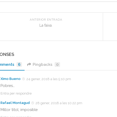
ANTERIOR ENTRADA
La faixa.
PONSES
mments
6
Pingbacks
0
Ximo Bueno
24 gener, 2018 a les 5:10 pm
Pobres…
Entra per respondre
Rafael Montagud
28 gener, 2018 a les 10:22 pm
Millor titol, imposible