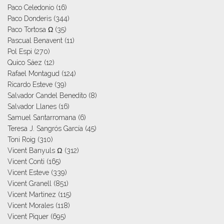
Paco Celedonio
(16)
Paco Donderis
(344)
Paco Tortosa Ω
(35)
Pascual Benavent
(11)
Pol Espi
(270)
Quico Sáez
(12)
Rafael Montagud
(124)
Ricardo Esteve
(39)
Salvador Candel Benedito
(8)
Salvador Llanes
(16)
Samuel Santarromana
(6)
Teresa J. Sangrós García
(45)
Toni Roig
(310)
Vicent Banyuls Ω
(312)
Vicent Conti
(165)
Vicent Esteve
(339)
Vicent Granell
(851)
Vicent Martinez
(115)
Vicent Morales
(118)
Vicent Piquer
(695)