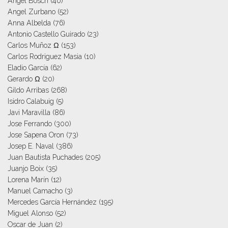
Angel Bosch
(40)
Angel Zurbano
(52)
Anna Albelda
(76)
Antonio Castello Guirado
(23)
Carlos Muñoz Ω
(153)
Carlos Rodriguez Masia
(10)
Eladio García
(62)
Gerardo Ω
(20)
Gildo Arribas
(268)
Isidro Calabuig
(5)
Javi Maravilla
(86)
Jose Ferrando
(300)
Jose Sapena Oron
(73)
Josep E. Naval
(386)
Juan Bautista Puchades
(205)
Juanjo Boix
(35)
Lorena Marín
(12)
Manuel Camacho
(3)
Mercedes García Hernández
(195)
Miguel Alonso
(52)
Oscar de Juan
(2)