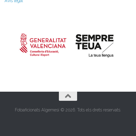
Avís legal
Fotoaficionats Algemesí © 2026. Tots els drets reservats.