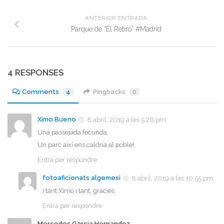
ANTERIOR ENTRADA
Parque de “El Retiro” #Madrid
4 RESPONSES
Comments
4
Pingbacks
0
Ximo Bueno
8 abril, 2019 a les 5:26 pm
Una passejada fecunda.
Un parc així ens caldria al poble!
Entra per respondre
fotoaficionats algemesi
8 abril, 2019 a les 10:55 pm
i tant Ximo i tant, gracies
Entra per respondre
Mercedes Garcia Hernandez