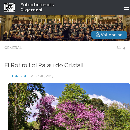
Fotoaficionats
Algemesí
Validar-se
GENERAL
4
El Retiro i el Palau de Cristall
PER
TONI ROIG
·
8 ABRIL, 2019