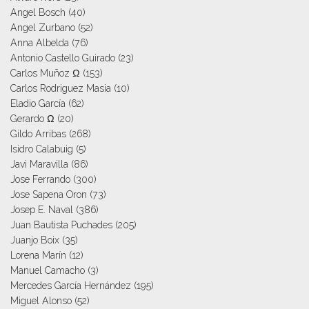
Angel Bosch
(40)
Angel Zurbano
(52)
Anna Albelda
(76)
Antonio Castello Guirado
(23)
Carlos Muñoz Ω
(153)
Carlos Rodriguez Masia
(10)
Eladio García
(62)
Gerardo Ω
(20)
Gildo Arribas
(268)
Isidro Calabuig
(5)
Javi Maravilla
(86)
Jose Ferrando
(300)
Jose Sapena Oron
(73)
Josep E. Naval
(386)
Juan Bautista Puchades
(205)
Juanjo Boix
(35)
Lorena Marín
(12)
Manuel Camacho
(3)
Mercedes García Hernández
(195)
Miguel Alonso
(52)