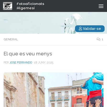
Fotoaficionats
Algemesí
Validar-se
GENERAL
1
El que es veu menys
PER
JOSE FERRANDO
·
18 JUNY, 2025