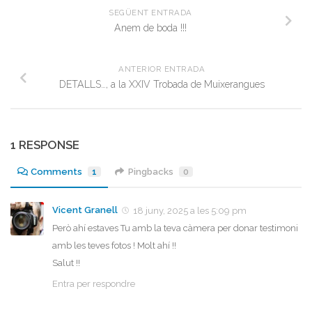
SEGÜENT ENTRADA
Anem de boda !!!
ANTERIOR ENTRADA
DETALLS…, a la XXIV Trobada de Muixerangues
1 RESPONSE
Comments
1
Pingbacks
0
Vicent Granell
18 juny, 2025 a les 5:09 pm
Però ahí estaves Tu amb la teva càmera per donar testimoni
amb les teves fotos ! Molt ahí !!
Salut !!
Entra per respondre