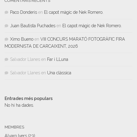
COMENTARIS RECENTS
Paco Donderis
en
El capot màgic de Nek Romero.
Juan Bautista Puchades
en
El capot màgic de Nek Romero.
Ximo Bueno
en
VIII CONCURS MARATÓ FOTOGRÀFIC FIRA
MODERNISTA DE CARCAIXENT, 2026
Salvador Llanes
en
Far i LLuna
Salvador Llanes
en
Una clàssica
Entrades més populars
No hi ha dades.
MEMBRES
Alvaro Ivers
(23)