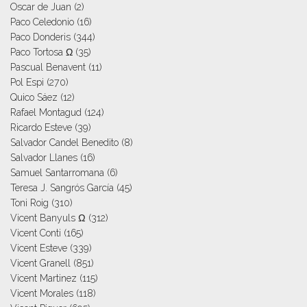
Oscar de Juan
(2)
Paco Celedonio
(16)
Paco Donderis
(344)
Paco Tortosa Ω
(35)
Pascual Benavent
(11)
Pol Espi
(270)
Quico Sáez
(12)
Rafael Montagud
(124)
Ricardo Esteve
(39)
Salvador Candel Benedito
(8)
Salvador Llanes
(16)
Samuel Santarromana
(6)
Teresa J. Sangrós García
(45)
Toni Roig
(310)
Vicent Banyuls Ω
(312)
Vicent Conti
(165)
Vicent Esteve
(339)
Vicent Granell
(851)
Vicent Martinez
(115)
Vicent Morales
(118)