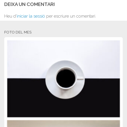
DEIXA UN COMENTARI
Heu d'
iniciar la sessió
per escriure un comentari.
FOTO DEL MES