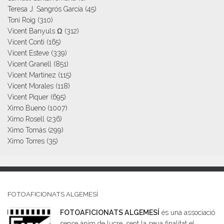
Teresa J. Sangrós García
(45)
Toni Roig
(310)
Vicent Banyuls Ω
(312)
Vicent Conti
(165)
Vicent Esteve
(339)
Vicent Granell
(851)
Vicent Martinez
(115)
Vicent Morales
(118)
Vicent Piquer
(695)
Ximo Bueno
(1007)
Ximo Rosell
(236)
Ximo Tomás
(299)
Ximo Torres
(35)
FOTOAFICIONATS ALGEMESÍ
FOTOAFICIONATS ALGEMESÍ
és una associació
sense ànim de lucre, sent la seua finalitat el