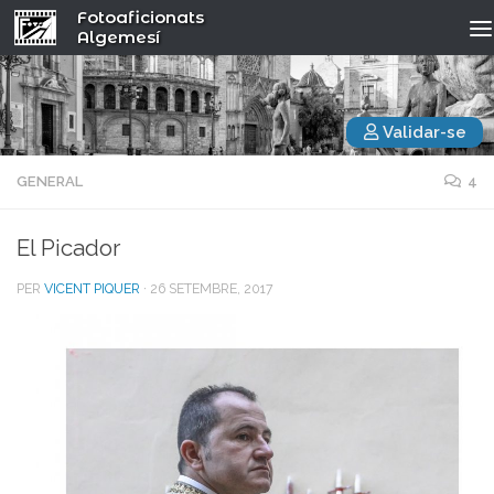
Fotoaficionats
Algemesí
Validar-se
GENERAL
4
El Picador
PER
VICENT PIQUER
·
26 SETEMBRE, 2017