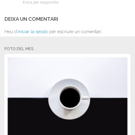
Entra per respondre
DEIXA UN COMENTARI
Heu d'
iniciar la sessió
per escriure un comentari.
FOTO DEL MES