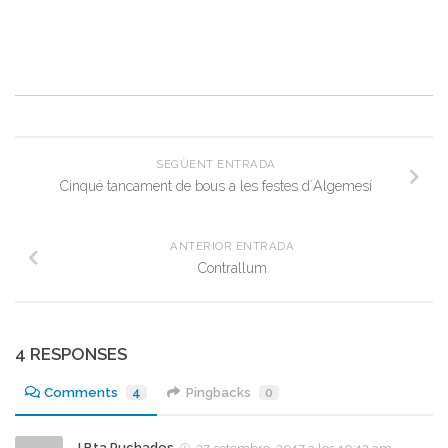
SEGÜENT ENTRADA
Cinqué tancament de bous a les festes d´Algemesí
ANTERIOR ENTRADA
Contrallum
4 RESPONSES
Comments
4
Pingbacks
0
J Bta Puchades