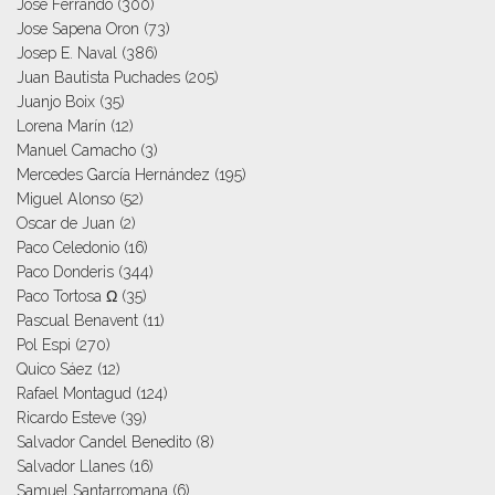
Jose Ferrando
(300)
Jose Sapena Oron
(73)
Josep E. Naval
(386)
Juan Bautista Puchades
(205)
Juanjo Boix
(35)
Lorena Marín
(12)
Manuel Camacho
(3)
Mercedes García Hernández
(195)
Miguel Alonso
(52)
Oscar de Juan
(2)
Paco Celedonio
(16)
Paco Donderis
(344)
Paco Tortosa Ω
(35)
Pascual Benavent
(11)
Pol Espi
(270)
Quico Sáez
(12)
Rafael Montagud
(124)
Ricardo Esteve
(39)
Salvador Candel Benedito
(8)
Salvador Llanes
(16)
Samuel Santarromana
(6)