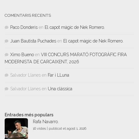
COMENTARIS RECENTS
Paco Donderis
en
El capot màgic de Nek Romero.
Juan Bautista Puchades
en
El capot màgic de Nek Romero.
Ximo Bueno
en
VIII CONCURS MARATÓ FOTOGRÀFIC FIRA
MODERNISTA DE CARCAIXENT, 2026
Salvador Llanes
en
Far i LLuna
Salvador Llanes
en
Una clàssica
Entrades més populars
Rafa Navarro.
16 vistes
|
publicat el agost 1, 2026