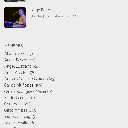
Jorge Pardo.
15 vistes
|
publicat el agost 1, 2026
MEMBRES
Alvaro Ivers
(23)
Angel Bosch
(40)
Angel Zurbano
(52)
Anna Albelda
(76)
Antonio Castello Guirado
(23)
Carlos Muñoz Ω
(153)
Carlos Rodriguez Masia
(10)
Eladio García
(62)
Gerardo Ω
(20)
Gildo Arribas
(268)
Isidro Calabuig
(5)
Javi Maravilla
(86)