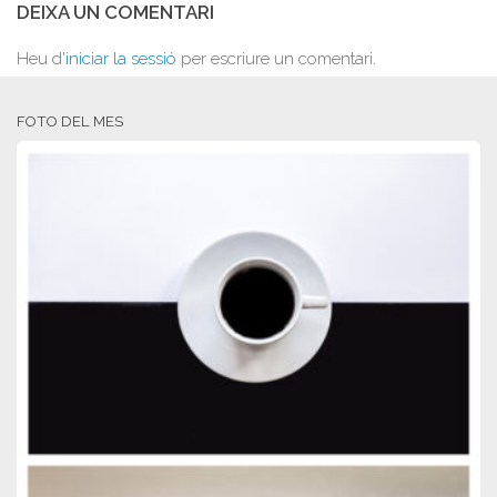
DEIXA UN COMENTARI
Heu d'
iniciar la sessió
per escriure un comentari.
FOTO DEL MES