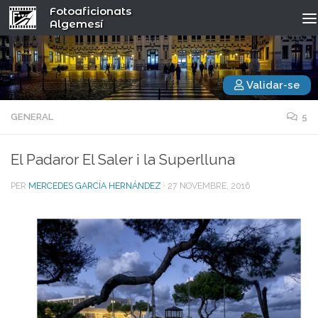
Fotoaficionats
Algemesí
Validar-se
GENERAL
5
El Padaror El Saler i la Superlluna
PER
MERCEDES GARCÍA HERNÁNDEZ
·
27 NOVEMBRE, 2016