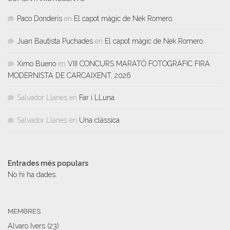
Paco Donderis
en
El capot màgic de Nek Romero.
Juan Bautista Puchades
en
El capot màgic de Nek Romero.
Ximo Bueno
en
VIII CONCURS MARATÓ FOTOGRÀFIC FIRA
MODERNISTA DE CARCAIXENT, 2026
Salvador Llanes
en
Far i LLuna
Salvador Llanes
en
Una clàssica
Entrades més populars
No hi ha dades.
MEMBRES
Alvaro Ivers
(23)