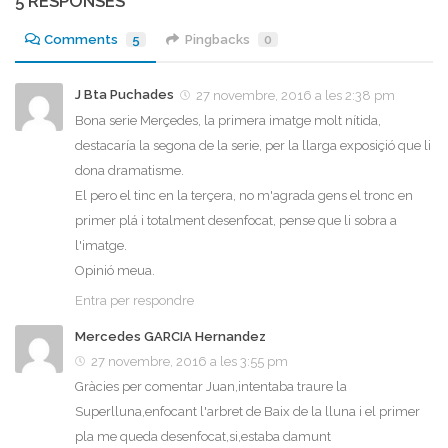
5 RESPONSES
Comments
5
Pingbacks
0
J Bta Puchades
27 novembre, 2016 a les 2:38 pm
Bona serie Merçedes, la primera imatge molt nítida,
destacaría la segona de la serie, per la llarga exposiçió que li
dona dramatisme.
El pero el tinc en la terçera, no m'agrada gens el tronc en
primer plá i totalment desenfocat, pense que li sobra a
l'imatge.
Opinió meua.
Entra per respondre
Mercedes GARCIA Hernandez
27 novembre, 2016 a les 3:55 pm
Gràcies per comentar Juan,intentaba traure la
Superlluna,enfocant l'arbret de Baix de la lluna i el primer
pla me queda desenfocat,si,estaba damunt