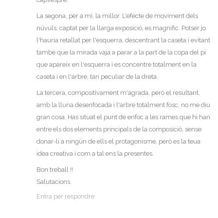
La segona, per a mí, la millor. L'efecte de moviment dels
núvuls, captat per la llarga exposició, es magnific. Potser jo
l'hauria retallat per l'esquerra, descentrant la caseta i evitant
també que la mirada vaja a parar a la part de la copa del pi
que apareix en l'esquerra i es concentre totalment en la
caseta i en l'arbre, tan peculiar de la dreta.
La tercera, compositivament m'agrada, però el resultant,
amb la lluna desenfocada i l'arbre totalment fosc, no me diu
gran cosa. Has situat el punt de enfoc a les rames que hi han
entre els dos elements principals de la composició, sense
donar-li a ningún de ells el protagonisme, però es la teua
idea creativa i com a tal ens la presentes.
Bon treball !!
Salutacions.
Entra per respondre