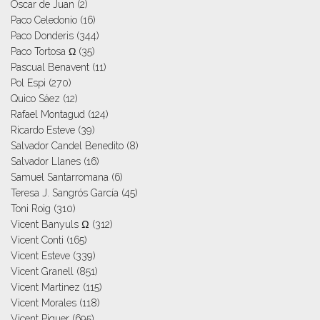
Oscar de Juan
(2)
Paco Celedonio
(16)
Paco Donderis
(344)
Paco Tortosa Ω
(35)
Pascual Benavent
(11)
Pol Espi
(270)
Quico Sáez
(12)
Rafael Montagud
(124)
Ricardo Esteve
(39)
Salvador Candel Benedito
(8)
Salvador Llanes
(16)
Samuel Santarromana
(6)
Teresa J. Sangrós García
(45)
Toni Roig
(310)
Vicent Banyuls Ω
(312)
Vicent Conti
(165)
Vicent Esteve
(339)
Vicent Granell
(851)
Vicent Martinez
(115)
Vicent Morales
(118)
Vicent Piquer
(695)