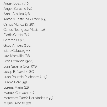
Angel Bosch
(40)
Angel Zurbano
(52)
Anna Albelda
(76)
Antonio Castello Guirado
(23)
Carlos Muñoz Ω
(153)
Carlos Rodriguez Masia
(10)
Eladio García
(62)
Gerardo Ω
(20)
Gildo Arribas
(268)
Isidro Calabuig
(5)
Javi Maravilla
(86)
Jose Ferrando
(300)
Jose Sapena Oron
(73)
Josep E. Naval
(386)
Juan Bautista Puchades
(205)
Juanjo Boix
(35)
Lorena Marín
(12)
Manuel Camacho
(3)
Mercedes García Hernández
(195)
Miguel Alonso
(52)