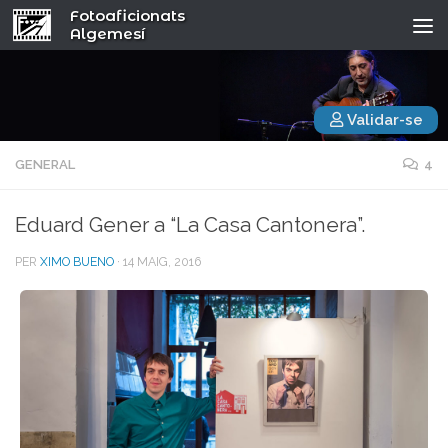
Fotoaficionats
Algemesí
Validar-se
GENERAL
4
Eduard Gener a “La Casa Cantonera”.
PER
XIMO BUENO
·
14 MAIG, 2016