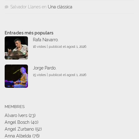
Salvador Llanes
en
Una clàssica
Entrades més populars
Rafa Navarro.
16 vistes
|
publicat el agost 1, 2026
Jorge Pardo.
15 vistes
|
publicat el agost 1, 2026
MEMBRES
Alvaro Ivers
(23)
Angel Bosch
(40)
Angel Zurbano
(52)
Anna Albelda
(76)