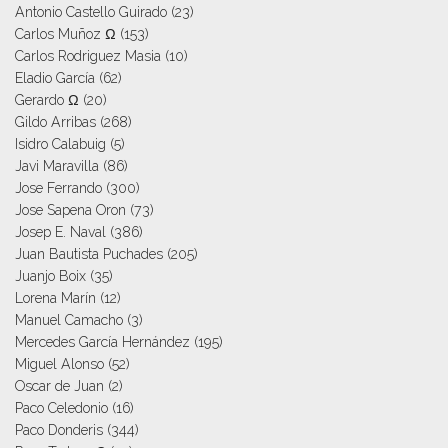
Antonio Castello Guirado
(23)
Carlos Muñoz Ω
(153)
Carlos Rodriguez Masia
(10)
Eladio García
(62)
Gerardo Ω
(20)
Gildo Arribas
(268)
Isidro Calabuig
(5)
Javi Maravilla
(86)
Jose Ferrando
(300)
Jose Sapena Oron
(73)
Josep E. Naval
(386)
Juan Bautista Puchades
(205)
Juanjo Boix
(35)
Lorena Marín
(12)
Manuel Camacho
(3)
Mercedes García Hernández
(195)
Miguel Alonso
(52)
Oscar de Juan
(2)
Paco Celedonio
(16)
Paco Donderis
(344)