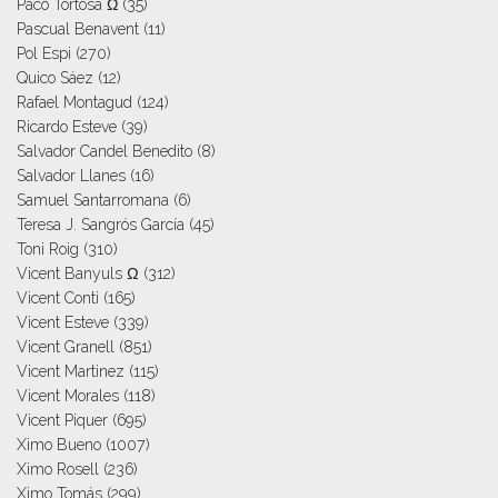
Paco Tortosa Ω
(35)
Pascual Benavent
(11)
Pol Espi
(270)
Quico Sáez
(12)
Rafael Montagud
(124)
Ricardo Esteve
(39)
Salvador Candel Benedito
(8)
Salvador Llanes
(16)
Samuel Santarromana
(6)
Teresa J. Sangrós García
(45)
Toni Roig
(310)
Vicent Banyuls Ω
(312)
Vicent Conti
(165)
Vicent Esteve
(339)
Vicent Granell
(851)
Vicent Martinez
(115)
Vicent Morales
(118)
Vicent Piquer
(695)
Ximo Bueno
(1007)
Ximo Rosell
(236)
Ximo Tomás
(299)