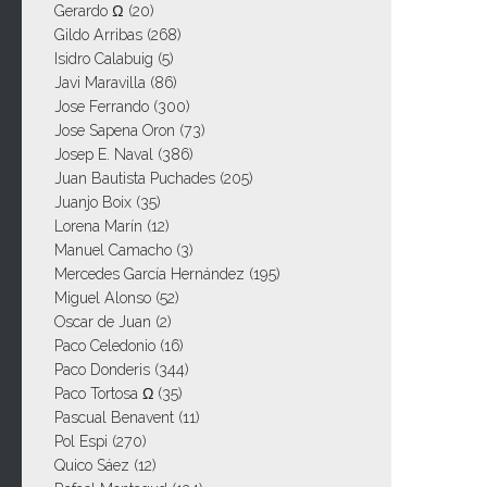
Gerardo Ω
(20)
Gildo Arribas
(268)
Isidro Calabuig
(5)
Javi Maravilla
(86)
Jose Ferrando
(300)
Jose Sapena Oron
(73)
Josep E. Naval
(386)
Juan Bautista Puchades
(205)
Juanjo Boix
(35)
Lorena Marín
(12)
Manuel Camacho
(3)
Mercedes García Hernández
(195)
Miguel Alonso
(52)
Oscar de Juan
(2)
Paco Celedonio
(16)
Paco Donderis
(344)
Paco Tortosa Ω
(35)
Pascual Benavent
(11)
Pol Espi
(270)
Quico Sáez
(12)