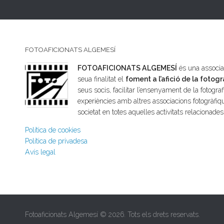
FOTOAFICIONATS ALGEMESÍ
FOTOAFICIONATS ALGEMESÍ
és una associac
seua finalitat el
foment a l’afició de la fotogr
seus socis, facilitar l’ensenyament de la fotografi
experiències amb altres associacions fotogràfiqu
societat en totes aquelles activitats relacionade
Política de cookies
Política de privadesa
Avís legal
Fotoaficionats Algemesí © 2026. Tots els drets reservats.