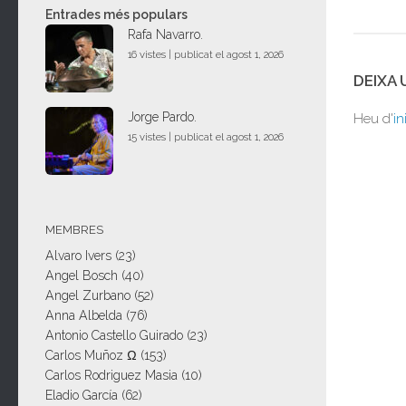
Entrades més populars
Rafa Navarro.
16 vistes
|
publicat el agost 1, 2026
DEIXA
Jorge Pardo.
Heu d'
in
15 vistes
|
publicat el agost 1, 2026
MEMBRES
Alvaro Ivers
(23)
Angel Bosch
(40)
Angel Zurbano
(52)
Anna Albelda
(76)
Antonio Castello Guirado
(23)
Carlos Muñoz Ω
(153)
Carlos Rodriguez Masia
(10)
Eladio García
(62)