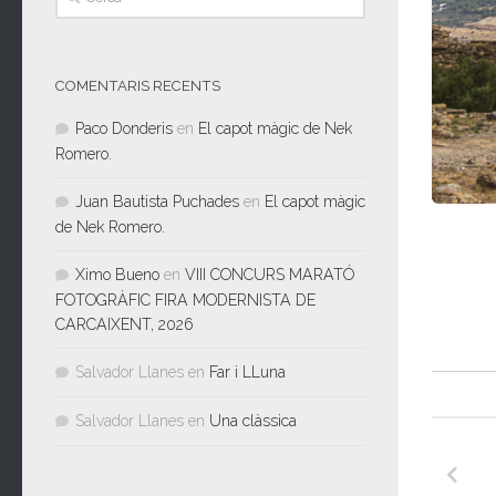
COMENTARIS RECENTS
Paco Donderis
en
El capot màgic de Nek
Romero.
Juan Bautista Puchades
en
El capot màgic
de Nek Romero.
Ximo Bueno
en
VIII CONCURS MARATÓ
FOTOGRÀFIC FIRA MODERNISTA DE
CARCAIXENT, 2026
Salvador Llanes
en
Far i LLuna
Salvador Llanes
en
Una clàssica