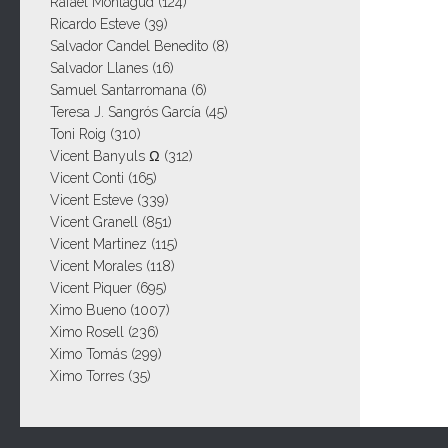
Rafael Montagud
(124)
Ricardo Esteve
(39)
Salvador Candel Benedito
(8)
Salvador Llanes
(16)
Samuel Santarromana
(6)
Teresa J. Sangrós García
(45)
Toni Roig
(310)
Vicent Banyuls Ω
(312)
Vicent Conti
(165)
Vicent Esteve
(339)
Vicent Granell
(851)
Vicent Martinez
(115)
Vicent Morales
(118)
Vicent Piquer
(695)
Ximo Bueno
(1007)
Ximo Rosell
(236)
Ximo Tomás
(299)
Ximo Torres
(35)