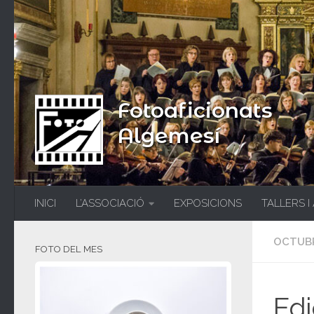
Fotoaficionats
Algemesí
INICI
L’ASSOCIACIÓ
EXPOSICIONS
TALLERS I
OCTUBR
FOTO DEL MES
Edi