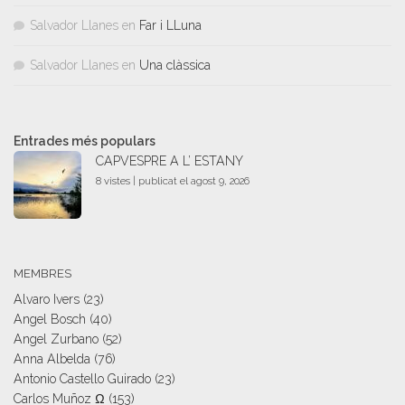
Salvador Llanes
en
Far i LLuna
Salvador Llanes
en
Una clàssica
Entrades més populars
CAPVESPRE A L’ ESTANY
8 vistes
|
publicat el agost 9, 2026
MEMBRES
Alvaro Ivers
(23)
Angel Bosch
(40)
Angel Zurbano
(52)
Anna Albelda
(76)
Antonio Castello Guirado
(23)
Carlos Muñoz Ω
(153)