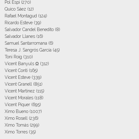
Pol Espi
(270)
Quico Sáez
(12)
Rafael Montagud
(124)
Ricardo Esteve
(39)
Salvador Candel Benedito
(8)
Salvador Llanes
(16)
Samuel Santarromana
(6)
Teresa J. Sangrós García
(45)
Toni Roig
(310)
Vicent Banyuls Ω
(312)
Vicent Conti
(165)
Vicent Esteve
(339)
Vicent Granell
(851)
Vicent Martinez
(115)
Vicent Morales
(118)
Vicent Piquer
(695)
Ximo Bueno
(1007)
Ximo Rosell
(236)
Ximo Tomás
(299)
Ximo Torres
(35)