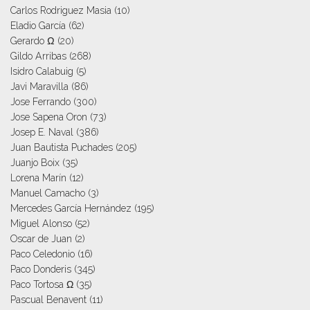
Carlos Rodriguez Masia
(10)
Eladio García
(62)
Gerardo Ω
(20)
Gildo Arribas
(268)
Isidro Calabuig
(5)
Javi Maravilla
(86)
Jose Ferrando
(300)
Jose Sapena Oron
(73)
Josep E. Naval
(386)
Juan Bautista Puchades
(205)
Juanjo Boix
(35)
Lorena Marín
(12)
Manuel Camacho
(3)
Mercedes García Hernández
(195)
Miguel Alonso
(52)
Oscar de Juan
(2)
Paco Celedonio
(16)
Paco Donderis
(345)
Paco Tortosa Ω
(35)
Pascual Benavent
(11)