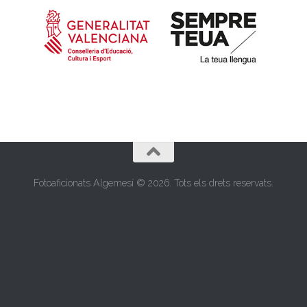
Fotoaficionats Algemesí © 2026. Tots els drets reservats.