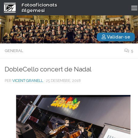
Fotoaficionats
Algemesí
Validar-se
GENERAL
5
DobleCello concert de Nadal
PER
VICENT GRANELL
·
25 DESEMBRE, 2018