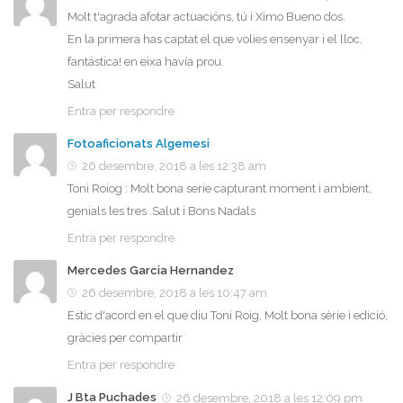
Molt t'agrada afotar actuacións, tú i Ximo Bueno dos.
En la primera has captat el que volies ensenyar i el lloc,
fantástica! en eixa havía prou.
Salut
Entra per respondre
Fotoaficionats Algemesi
26 desembre, 2018 a les 12:38 am
Toni Roiog : Molt bona serie capturant moment i ambient,
genials les tres .Salut i Bons Nadals
Entra per respondre
Mercedes Garcia Hernandez
26 desembre, 2018 a les 10:47 am
Estic d'acord en el que diu Toni Roig, Molt bona sèrie i edició,
gràcies per compartir
Entra per respondre
J Bta Puchades
26 desembre, 2018 a les 12:09 pm