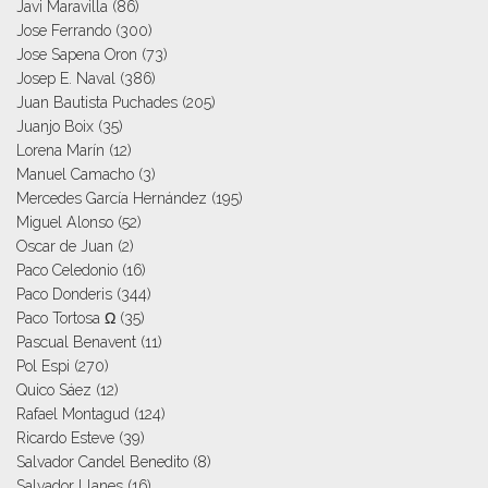
Javi Maravilla
(86)
Jose Ferrando
(300)
Jose Sapena Oron
(73)
Josep E. Naval
(386)
Juan Bautista Puchades
(205)
Juanjo Boix
(35)
Lorena Marín
(12)
Manuel Camacho
(3)
Mercedes García Hernández
(195)
Miguel Alonso
(52)
Oscar de Juan
(2)
Paco Celedonio
(16)
Paco Donderis
(344)
Paco Tortosa Ω
(35)
Pascual Benavent
(11)
Pol Espi
(270)
Quico Sáez
(12)
Rafael Montagud
(124)
Ricardo Esteve
(39)
Salvador Candel Benedito
(8)
Salvador Llanes
(16)