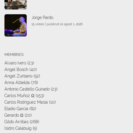
Jorge Pardo.
15 vistes
|
publicat el agost 1, 2026
MEMBRES
Alvaro Ivers
(23)
Angel Bosch
(40)
Angel Zurbano
(52)
Anna Albelda
(76)
Antonio Castello Guirado
(23)
Carlos Muñoz Ω
(153)
Carlos Rodriguez Masia
(10)
Eladio García
(62)
Gerardo Ω
(20)
Gildo Arribas
(268)
Isidro Calabuig
(5)