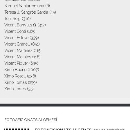
Samuel Santarromana
(6)
Teresa J. Sangrós García
(45)
Toni Roig
(310)
Vicent Banyuls Ω
(312)
Vicent Conti
(165)
Vicent Esteve
(339)
Vicent Granell
(851)
Vicent Martinez
(115)
Vicent Morales
(118)
Vicent Piquer
(695)
Ximo Bueno
(1007)
Ximo Rosell
(236)
Ximo Tomás
(299)
Ximo Torres
(35)
FOTOAFICIONATS ALGEMESÍ