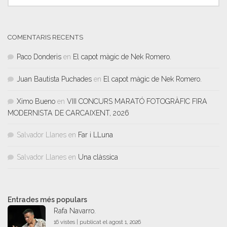
COMENTARIS RECENTS
Paco Donderis
en
El capot màgic de Nek Romero.
Juan Bautista Puchades
en
El capot màgic de Nek Romero.
Ximo Bueno
en
VIII CONCURS MARATÓ FOTOGRÀFIC FIRA
MODERNISTA DE CARCAIXENT, 2026
Salvador Llanes
en
Far i LLuna
Salvador Llanes
en
Una clàssica
Entrades més populars
Rafa Navarro.
16 vistes
|
publicat el agost 1, 2026