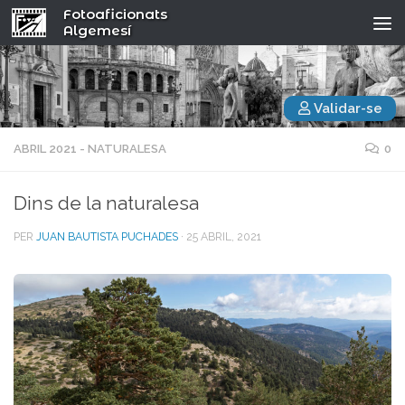
Fotoaficionats
Algemesí
Validar-se
ABRIL 2021 - NATURALESA
0
Dins de la naturalesa
PER
JUAN BAUTISTA PUCHADES
·
25 ABRIL, 2021