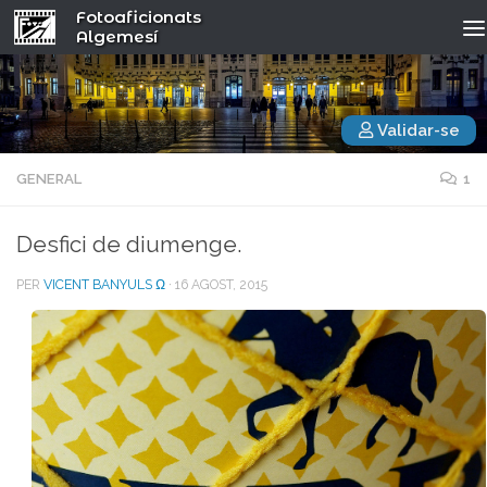
Fotoaficionats
Algemesí
Validar-se
GENERAL
1
Desfici de diumenge.
PER
VICENT BANYULS Ω
·
16 AGOST, 2015