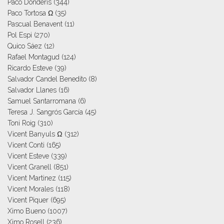
Paco Donderis
(344)
Paco Tortosa Ω
(35)
Pascual Benavent
(11)
Pol Espi
(270)
Quico Sáez
(12)
Rafael Montagud
(124)
Ricardo Esteve
(39)
Salvador Candel Benedito
(8)
Salvador Llanes
(16)
Samuel Santarromana
(6)
Teresa J. Sangrós García
(45)
Toni Roig
(310)
Vicent Banyuls Ω
(312)
Vicent Conti
(165)
Vicent Esteve
(339)
Vicent Granell
(851)
Vicent Martinez
(115)
Vicent Morales
(118)
Vicent Piquer
(695)
Ximo Bueno
(1007)
Ximo Rosell
(236)