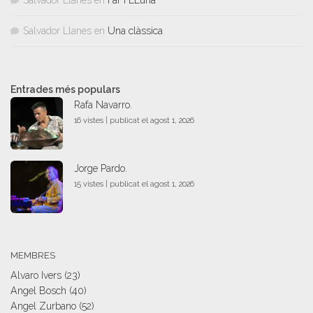
Salvador Llanes
en
Far i LLuna
Salvador Llanes
en
Una clàssica
Entrades més populars
Rafa Navarro.
16 vistes
|
publicat el agost 1, 2026
Jorge Pardo.
15 vistes
|
publicat el agost 1, 2026
MEMBRES
Alvaro Ivers
(23)
Angel Bosch
(40)
Angel Zurbano
(52)