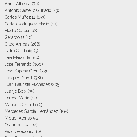
Anna Albelda
(76)
Antonio Castello Guirado
(23)
Carlos Muñoz Ω
(153)
Carlos Rodriguez Masia
(10)
Eladio García
(62)
Gerardo Ω
(20)
Gildo Arribas
(268)
Isidro Calabuig
(5)
Javi Maravilla
(86)
Jose Ferrando
(300)
Jose Sapena Oron
(73)
Josep E. Naval
(386)
Juan Bautista Puchades
(205)
Juanjo Boix
(35)
Lorena Marín
(12)
Manuel Camacho
(3)
Mercedes García Hernández
(195)
Miguel Alonso
(52)
Oscar de Juan
(2)
Paco Celedonio
(16)