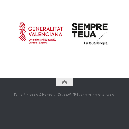
Fotoaficionats Algemesí © 2026. Tots els drets reservats.