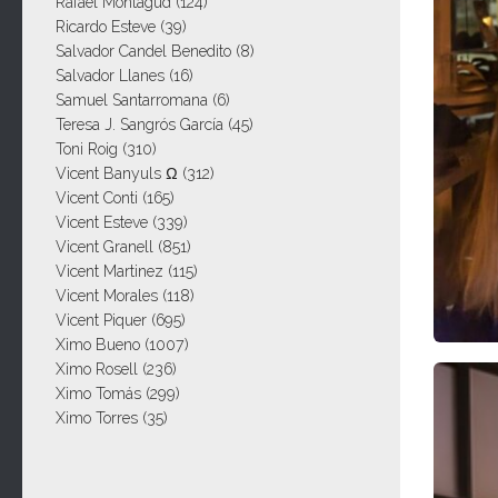
Rafael Montagud
(124)
Ricardo Esteve
(39)
Salvador Candel Benedito
(8)
Salvador Llanes
(16)
Samuel Santarromana
(6)
Teresa J. Sangrós García
(45)
Toni Roig
(310)
Vicent Banyuls Ω
(312)
Vicent Conti
(165)
Vicent Esteve
(339)
Vicent Granell
(851)
Vicent Martinez
(115)
Vicent Morales
(118)
Vicent Piquer
(695)
Ximo Bueno
(1007)
Ximo Rosell
(236)
Ximo Tomás
(299)
Ximo Torres
(35)