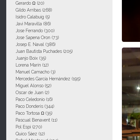
Gerardo Ω
(20)
Gildo Arribas
(268)
Isidro Calabuig
(5)
Javi Maravilla
(86)
Jose Ferrando
(300)
Jose Sapena Oron
(73)
Josep E. Naval
(386)
Juan Bautista Puchades
(205)
Juanjo Boix
(35)
Lorena Marín
(12)
Manuel Camacho
(3)
Mercedes García Hernández
(195)
Miguel Alonso
(52)
Oscar de Juan
(2)
Paco Celedonio
(16)
Paco Donderis
(344)
Paco Tortosa Ω
(35)
Pascual Benavent
(11)
Pol Espi
(270)
Quico Sáez
(12)