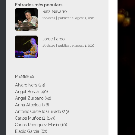
Entrades més populars
Rafa Navarro.
16 vistes
|
publicat el agost 1, 2026
Jorge Pardo.
15 vistes
|
publicat el agost 1, 2026
MEMBRES
Alvaro Ivers
(23)
Angel Bosch
(40)
Angel Zurbano
(52)
Anna Albelda
(76)
Antonio Castello Guirado
(23)
Carlos Muñoz Ω
(153)
Carlos Rodriguez Masia
(10)
Eladio García
(62)