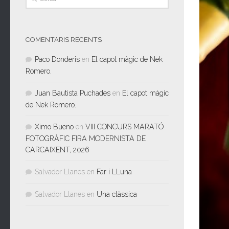
COMENTARIS RECENTS
Paco Donderis
en
El capot màgic de Nek
Romero.
Juan Bautista Puchades
en
El capot màgic
de Nek Romero.
Ximo Bueno
en
VIII CONCURS MARATÓ
FOTOGRÀFIC FIRA MODERNISTA DE
CARCAIXENT, 2026
Salvador Llanes
en
Far i LLuna
Salvador Llanes
en
Una clàssica