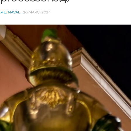
P E. NAVAL
·
30 MARÇ, 2024