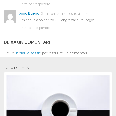
Entra per respondre
Ximo Bueno
11 abril, 2017 a les 10:45 am
Em negue a opinar, no vull engreixar el teu "ego".
Entra per respondre
DEIXA UN COMENTARI
Heu d'
iniciar la sessió
per escriure un comentari.
FOTO DEL MES