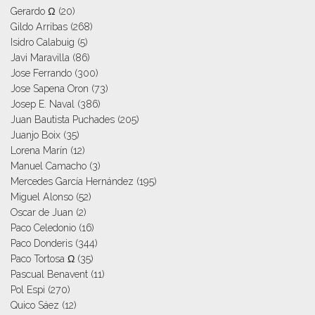
Gerardo Ω
(20)
Gildo Arribas
(268)
Isidro Calabuig
(5)
Javi Maravilla
(86)
Jose Ferrando
(300)
Jose Sapena Oron
(73)
Josep E. Naval
(386)
Juan Bautista Puchades
(205)
Juanjo Boix
(35)
Lorena Marín
(12)
Manuel Camacho
(3)
Mercedes García Hernández
(195)
Miguel Alonso
(52)
Oscar de Juan
(2)
Paco Celedonio
(16)
Paco Donderis
(344)
Paco Tortosa Ω
(35)
Pascual Benavent
(11)
Pol Espi
(270)
Quico Sáez
(12)