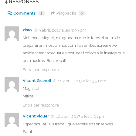
4 RESPONSES
Comments
4
Pingbacks
0
ximo
9 abril, 2017 a les 9:49 pm
Molt bona Miguel, m'agradaria que te feres el anim de
prepararla i mostrarmos com has arribat acrear eixe
ambient tant adecuat en textures i colors a la imatge que
ens mostres, Bón treball
Entra per respondre
Vicent Granell
10 abril, 2017 a les 3:31 am
Magistral!!
Mítica!!
Entra per respondre
Vicent Piquer
10 abril, 2017 a les 4:01 pm
Espectacular ! un treball que espere ens ensenyes.
Salut