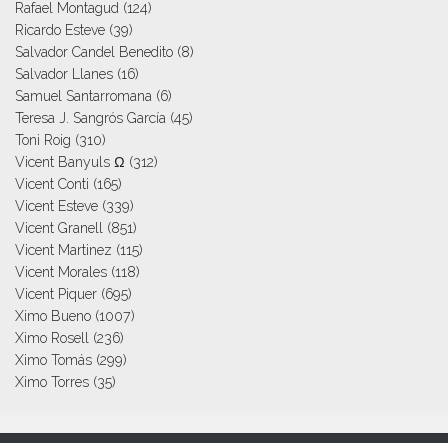
Rafael Montagud
(124)
Ricardo Esteve
(39)
Salvador Candel Benedito
(8)
Salvador Llanes
(16)
Samuel Santarromana
(6)
Teresa J. Sangrós García
(45)
Toni Roig
(310)
Vicent Banyuls Ω
(312)
Vicent Conti
(165)
Vicent Esteve
(339)
Vicent Granell
(851)
Vicent Martinez
(115)
Vicent Morales
(118)
Vicent Piquer
(695)
Ximo Bueno
(1007)
Ximo Rosell
(236)
Ximo Tomás
(299)
Ximo Torres
(35)