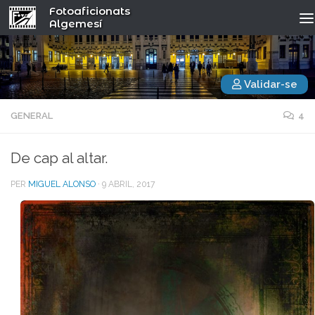
Fotoaficionats
Algemesí
Validar-se
GENERAL
4
De cap al altar.
PER
MIGUEL ALONSO
·
9 ABRIL, 2017