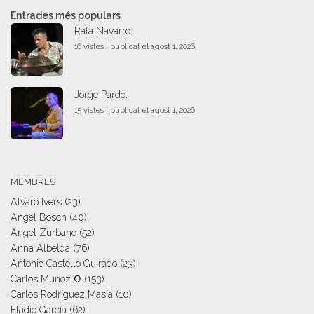
Entrades més populars
Rafa Navarro.
16 vistes
|
publicat el agost 1, 2026
Jorge Pardo.
15 vistes
|
publicat el agost 1, 2026
MEMBRES
Alvaro Ivers
(23)
Angel Bosch
(40)
Angel Zurbano
(52)
Anna Albelda
(76)
Antonio Castello Guirado
(23)
Carlos Muñoz Ω
(153)
Carlos Rodriguez Masia
(10)
Eladio García
(62)