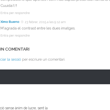
Cuuida´t !!
Entra per respondre
Ximo Bueno
23 febrer, 2015 a les 9:12 am
M'agrada el contrast entre les dues imatges.
Entra per respondre
 UN COMENTARI
iciar la sessió
per escriure un comentari.
ió sense ànim de lucre, sent la