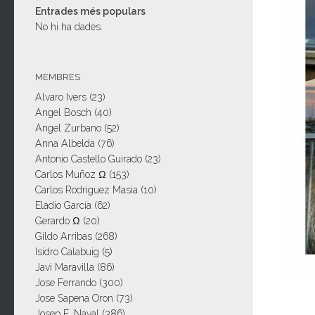
Entrades més populars
No hi ha dades.
MEMBRES
Alvaro Ivers
(23)
Angel Bosch
(40)
Angel Zurbano
(52)
Anna Albelda
(76)
Antonio Castello Guirado
(23)
Carlos Muñoz Ω
(153)
Carlos Rodriguez Masia
(10)
Eladio García
(62)
Gerardo Ω
(20)
Gildo Arribas
(268)
Isidro Calabuig
(5)
Javi Maravilla
(86)
Jose Ferrando
(300)
Jose Sapena Oron
(73)
Josep E. Naval
(386)