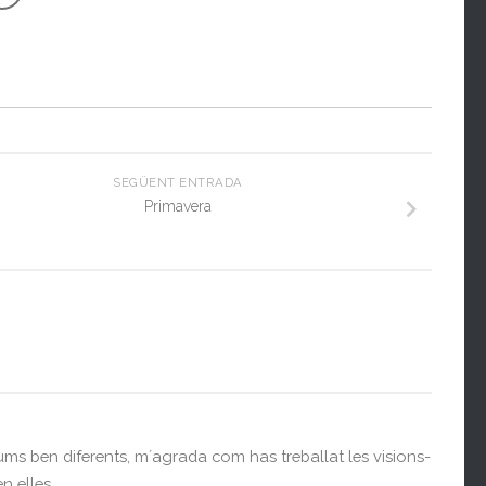
SEGÜENT ENTRADA
Primavera
ms ben diferents, m´agrada com has treballat les visions-
 elles .