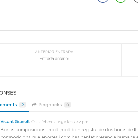
ANTERIOR ENTRADA
Entrada anterior
PONSES
mments
2
Pingbacks
0
Vicent Granell
22 febrer, 2015 a les 7:42 pm
Bones composicions i molt ,molt bon registre de dos hores de llu
composicions que aportes i com has captat presencia humana en