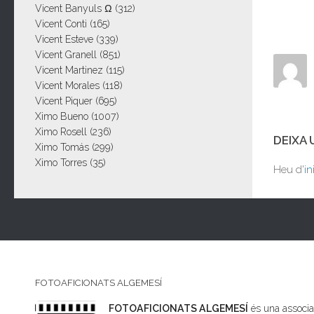
Vicent Banyuls Ω
(312)
Vicent Conti
(165)
Vicent Esteve
(339)
Vicent Granell
(851)
Vicent Martinez
(115)
Vicent Morales
(118)
Vicent Piquer
(695)
Ximo Bueno
(1007)
Ximo Rosell
(236)
DEIXA
Ximo Tomás
(299)
Ximo Torres
(35)
Heu d'
in
FOTOAFICIONATS ALGEMESÍ
FOTOAFICIONATS ALGEMESÍ
és una associac