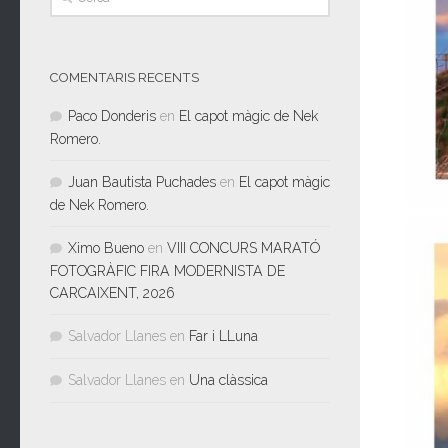
COMENTARIS RECENTS
Paco Donderis
en
El capot màgic de Nek
Romero.
Juan Bautista Puchades
en
El capot màgic
de Nek Romero.
Ximo Bueno
en
VIII CONCURS MARATÓ
FOTOGRÀFIC FIRA MODERNISTA DE
CARCAIXENT, 2026
Salvador Llanes
en
Far i LLuna
Salvador Llanes
en
Una clàssica