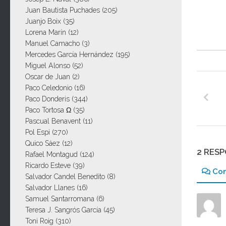
Juan Bautista Puchades
(205)
Juanjo Boix
(35)
Lorena Marín
(12)
Manuel Camacho
(3)
Mercedes García Hernández
(195)
Miguel Alonso
(52)
Oscar de Juan
(2)
Paco Celedonio
(16)
Paco Donderis
(344)
Paco Tortosa Ω
(35)
Pascual Benavent
(11)
Pol Espi
(270)
Quico Sáez
(12)
2 RES
Rafael Montagud
(124)
Ricardo Esteve
(39)
Co
Salvador Candel Benedito
(8)
Salvador Llanes
(16)
Samuel Santarromana
(6)
Teresa J. Sangrós García
(45)
Toni Roig
(310)