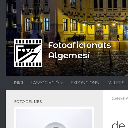
Fotoaficionats
Algemesí
INICI
L’ASSOCIACIÓ
EXPOSICIONS
TALLERS I
GENER
FOTO DEL MES
de 