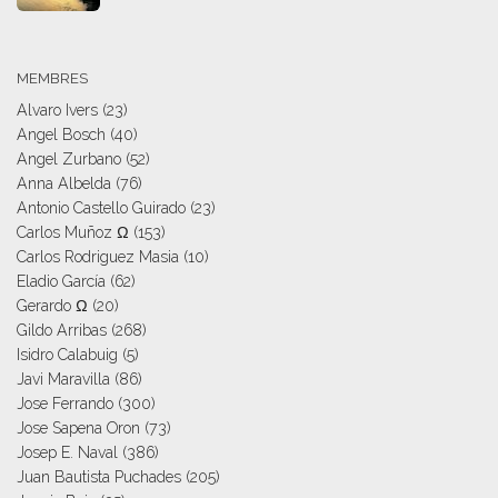
MEMBRES
Alvaro Ivers
(23)
Angel Bosch
(40)
Angel Zurbano
(52)
Anna Albelda
(76)
Antonio Castello Guirado
(23)
Carlos Muñoz Ω
(153)
Carlos Rodriguez Masia
(10)
Eladio García
(62)
Gerardo Ω
(20)
Gildo Arribas
(268)
Isidro Calabuig
(5)
Javi Maravilla
(86)
Jose Ferrando
(300)
Jose Sapena Oron
(73)
Josep E. Naval
(386)
Juan Bautista Puchades
(205)