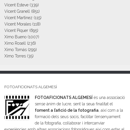
Vicent Esteve
(339)
Vicent Granell
(851)
Vicent Martinez
(115)
Vicent Morales
(118)
Vicent Piquer
(695)
Ximo Bueno
(1007)
Ximo Rosell
(236)
Ximo Tomás
(299)
Ximo Torres
(35)
FOTOAFICIONATS ALGEMESÍ
FOTOAFICIONATS ALGEMESÍ
és una associació
sense ànim de lucre, sent la seua finalitat el
foment a l’afició de la fotografia
, així com a la
formació dels seus socis, facilitar l’ensenyament
de la fotografia, col·laborar i intercanviar
experiències amb altres associacions fotogràfiques així com estar al