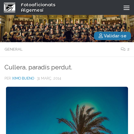
Fotoaficionats
Algemesí
Validar-se
GENERAL
2
Cullera, paradís perdut.
PER
XIMO BUENO
·
31 MARÇ, 2014