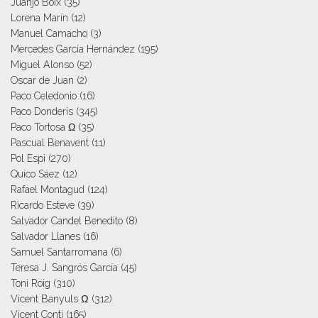
Juanjo Boix
(35)
Lorena Marín
(12)
Manuel Camacho
(3)
Mercedes García Hernández
(195)
Miguel Alonso
(52)
Oscar de Juan
(2)
Paco Celedonio
(16)
Paco Donderis
(345)
Paco Tortosa Ω
(35)
Pascual Benavent
(11)
Pol Espi
(270)
Quico Sáez
(12)
Rafael Montagud
(124)
Ricardo Esteve
(39)
Salvador Candel Benedito
(8)
Salvador Llanes
(16)
Samuel Santarromana
(6)
Teresa J. Sangrós García
(45)
Toni Roig
(310)
Vicent Banyuls Ω
(312)
Vicent Conti
(165)