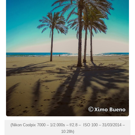
(Nikon Coolpix 7000 – 1/2.000s – f/2.8 –
ISO 100 –
31/03/2014 –
10:28h)