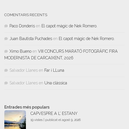
COMENTARIS RECENTS
Paco Donderis
en
El capot màgic de Nek Romero.
Juan Bautista Puchades
en
El capot màgic de Nek Romero.
Ximo Bueno
en
VIII CONCURS MARATÓ FOTOGRÀFIC FIRA
MODERNISTA DE CARCAIXENT, 2026
Salvador Llanes
en
Far i LLuna
Salvador Llanes
en
Una clàssica
Entrades més populars
CAPVESPRE A L’ ESTANY
19 vistes
|
publicat el agost 9, 2026