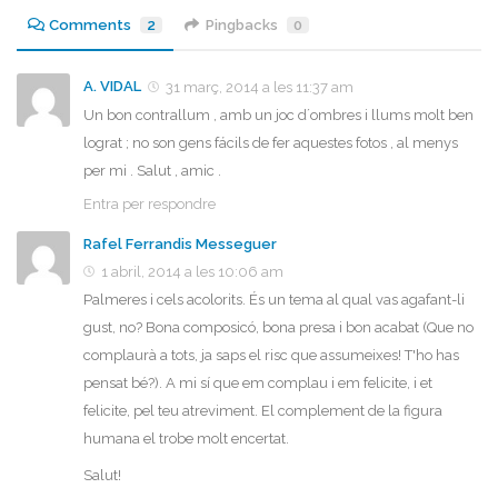
Comments
2
Pingbacks
0
A. VIDAL
31 març, 2014 a les 11:37 am
Un bon contrallum , amb un joc d´ombres i llums molt ben
lograt ; no son gens fácils de fer aquestes fotos , al menys
per mi . Salut , amic .
Entra per respondre
Rafel Ferrandis Messeguer
1 abril, 2014 a les 10:06 am
Palmeres i cels acolorits. És un tema al qual vas agafant-li
gust, no? Bona composicó, bona presa i bon acabat (Que no
complaurà a tots, ja saps el risc que assumeixes! T'ho has
pensat bé?). A mi sí que em complau i em felicite, i et
felicite, pel teu atreviment. El complement de la figura
humana el trobe molt encertat.
Salut!