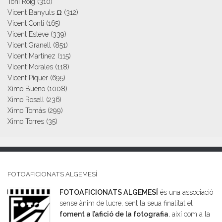
Toni Roig
(310)
Vicent Banyuls Ω
(312)
Vicent Conti
(165)
Vicent Esteve
(339)
Vicent Granell
(851)
Vicent Martinez
(115)
Vicent Morales
(118)
Vicent Piquer
(695)
Ximo Bueno
(1008)
Ximo Rosell
(236)
Ximo Tomás
(299)
Ximo Torres
(35)
FOTOAFICIONATS ALGEMESÍ
FOTOAFICIONATS ALGEMESÍ
és una associació
sense ànim de lucre, sent la seua finalitat el
foment a l’afició de la fotografia
, així com a la