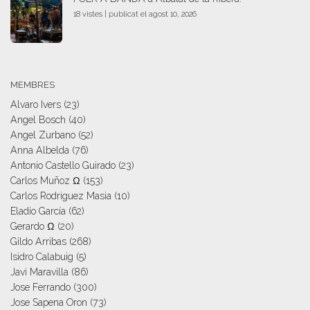
18 vistes
|
publicat el agost 10, 2026
MEMBRES
Alvaro Ivers
(23)
Angel Bosch
(40)
Angel Zurbano
(52)
Anna Albelda
(76)
Antonio Castello Guirado
(23)
Carlos Muñoz Ω
(153)
Carlos Rodriguez Masia
(10)
Eladio García
(62)
Gerardo Ω
(20)
Gildo Arribas
(268)
Isidro Calabuig
(5)
Javi Maravilla
(86)
Jose Ferrando
(300)
Jose Sapena Oron
(73)