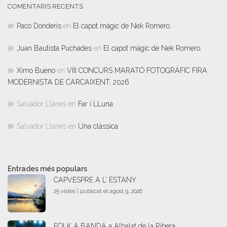
COMENTARIS RECENTS
Paco Donderis
en
El capot màgic de Nek Romero.
Juan Bautista Puchades
en
El capot màgic de Nek Romero.
Ximo Bueno
en
VIII CONCURS MARATÓ FOTOGRÀFIC FIRA
MODERNISTA DE CARCAIXENT, 2026
Salvador Llanes
en
Far i LLuna
Salvador Llanes
en
Una clàssica
Entrades més populars
CAPVESPRE A L’ ESTANY
25 vistes
|
publicat el agost 9, 2026
FOLK A BANDA a Albalat de la Ribera.