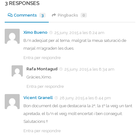
3 RESPONSES
Comments
3
Pingbacks
0
Ximo Bueno
25 juny, 2015 a les 6:24 am
B/n adeqüat per al tema, malgrat la meua saturació de
marjal m'agraden les dues.
Entra per respondre
Rafa Montagud
25 juny, 2015 a les 8:34 am
Gràcies,Ximo.
Entra per respondre
Vicent Granell
28 juny, 2015 a les 6:44 pm
Bon document del que destacaria la 2ª, la 1º la veig un tant
apretada, el b/n el veig molt encertat i ben conseguit.
Salutacions !!
Entra per respondre