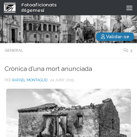
Fotoaficionats
Algemesí
Validar-se
GENERAL
3
Crònica d’una mort anunciada
PER
RAFAEL MONTAGUD
·
24 JUNY, 2015