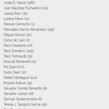
Josep E. Naval
(386)
Juan Bautista Puchades
(205)
Juanjo Boix
(35)
Lorena Marín
(12)
Manuel Camacho
(3)
Mercedes García Hernández
(195)
Miguel Alonso
(52)
Oscar de Juan
(2)
Paco Celedonio
(16)
Paco Donderis
(345)
Paco Tortosa Ω
(35)
Pascual Benavent
(11)
Pol Espi
(270)
Quico Sáez
(12)
Rafael Montagud
(124)
Ricardo Esteve
(39)
Salvador Candel Benedito
(8)
Salvador Llanes
(16)
Samuel Santarromana
(6)
Teresa J. Sangrós García
(45)