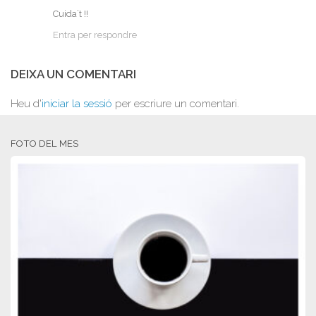
Cuida´t !!
Entra per respondre
DEIXA UN COMENTARI
Heu d'
iniciar la sessió
per escriure un comentari.
FOTO DEL MES