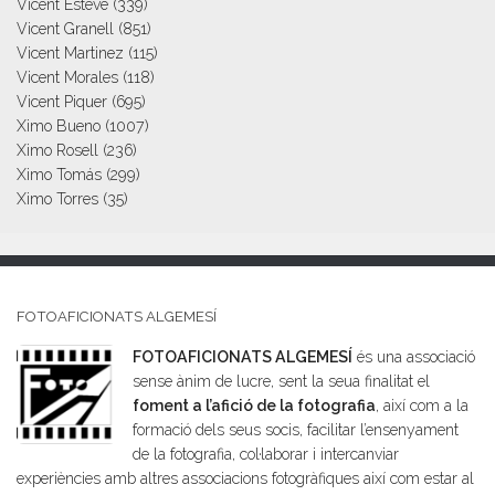
Vicent Esteve
(339)
Vicent Granell
(851)
Vicent Martinez
(115)
Vicent Morales
(118)
Vicent Piquer
(695)
Ximo Bueno
(1007)
Ximo Rosell
(236)
Ximo Tomás
(299)
Ximo Torres
(35)
FOTOAFICIONATS ALGEMESÍ
FOTOAFICIONATS ALGEMESÍ
és una associació
sense ànim de lucre, sent la seua finalitat el
foment a l’afició de la fotografia
, així com a la
formació dels seus socis, facilitar l’ensenyament
de la fotografia, col·laborar i intercanviar
experiències amb altres associacions fotogràfiques així com estar al