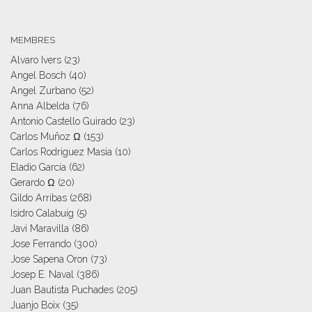
MEMBRES
Alvaro Ivers
(23)
Angel Bosch
(40)
Angel Zurbano
(52)
Anna Albelda
(76)
Antonio Castello Guirado
(23)
Carlos Muñoz Ω
(153)
Carlos Rodriguez Masia
(10)
Eladio García
(62)
Gerardo Ω
(20)
Gildo Arribas
(268)
Isidro Calabuig
(5)
Javi Maravilla
(86)
Jose Ferrando
(300)
Jose Sapena Oron
(73)
Josep E. Naval
(386)
Juan Bautista Puchades
(205)
Juanjo Boix
(35)