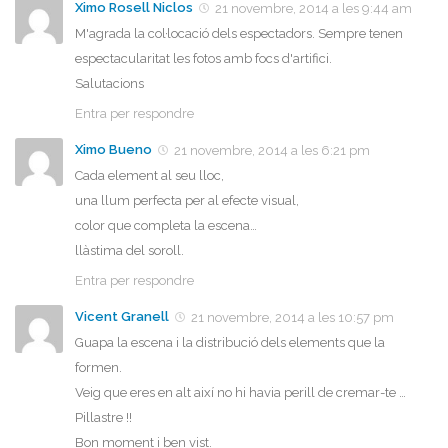
Ximo Rosell Niclos
21 novembre, 2014 a les 9:44 am
M'agrada la col·locació dels espectadors. Sempre tenen
espectacularitat les fotos amb focs d'artifici.
Salutacions
Entra per respondre
Ximo Bueno
21 novembre, 2014 a les 6:21 pm
Cada element al seu lloc,
una llum perfecta per al efecte visual,
color que completa la escena…
llàstima del soroll.
Entra per respondre
Vicent Granell
21 novembre, 2014 a les 10:57 pm
Guapa la escena i la distribució dels elements que la
formen.
Veig que eres en alt així no hi havia perill de cremar-te …
Pillastre !!
Bon moment i ben vist.