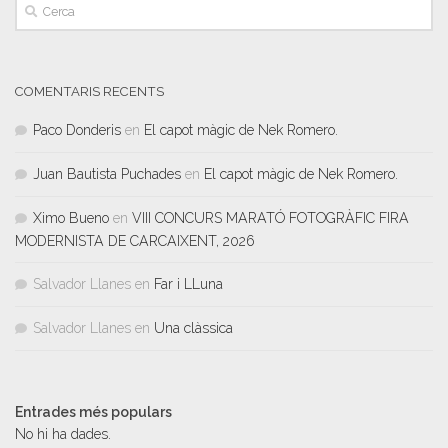
COMENTARIS RECENTS
Paco Donderis
en
El capot màgic de Nek Romero.
Juan Bautista Puchades
en
El capot màgic de Nek Romero.
Ximo Bueno
en
VIII CONCURS MARATÓ FOTOGRÀFIC FIRA
MODERNISTA DE CARCAIXENT, 2026
Salvador Llanes
en
Far i LLuna
Salvador Llanes
en
Una clàssica
Entrades més populars
No hi ha dades.