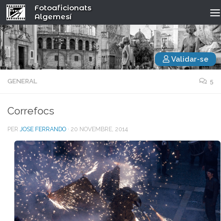
Fotoaficionats
Algemesí
Validar-se
GENERAL
5
Correfocs
PER
JOSE FERRANDO
·
20 NOVEMBRE, 2014