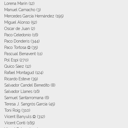
Lorena Marín
(12)
Manuel Camacho
(3)
Mercedes García Hernández
(195)
Miguel Alonso
(52)
Oscar de Juan
(2)
Paco Celedonio
(16)
Paco Donderis
(344)
Paco Tortosa Ω
(35)
Pascual Benavent
(11)
Pol Espi
(270)
Quico Sáez
(12)
Rafael Montagud
(124)
Ricardo Esteve
(39)
Salvador Candel Benedito
(8)
Salvador Llanes
(16)
Samuel Santarromana
(6)
Teresa J. Sangrós García
(45)
Toni Roig
(310)
Vicent Banyuls Ω
(312)
Vicent Conti
(165)