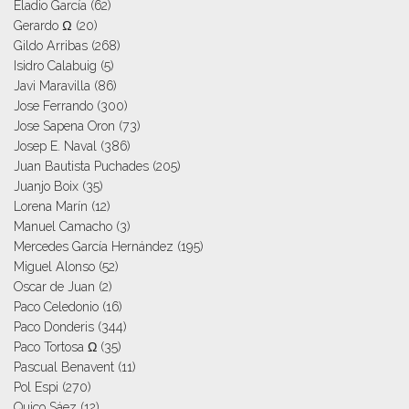
Eladio García
(62)
Gerardo Ω
(20)
Gildo Arribas
(268)
Isidro Calabuig
(5)
Javi Maravilla
(86)
Jose Ferrando
(300)
Jose Sapena Oron
(73)
Josep E. Naval
(386)
Juan Bautista Puchades
(205)
Juanjo Boix
(35)
Lorena Marín
(12)
Manuel Camacho
(3)
Mercedes García Hernández
(195)
Miguel Alonso
(52)
Oscar de Juan
(2)
Paco Celedonio
(16)
Paco Donderis
(344)
Paco Tortosa Ω
(35)
Pascual Benavent
(11)
Pol Espi
(270)
Quico Sáez
(12)