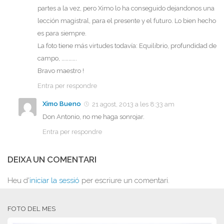
partes a la vez, pero Ximo lo ha conseguido dejandonos una
lección magistral, para el presente y el futuro. Lo bien hecho
es para siempre.
La foto tiene más virtudes todavía: Equilibrio, profundidad de
campo, ………….
Bravo maestro !
Entra per respondre
Ximo Bueno
21 agost, 2013 a les 8:33 am
Don Antonio, no me haga sonrojar.
Entra per respondre
DEIXA UN COMENTARI
Heu d'
iniciar la sessió
per escriure un comentari.
FOTO DEL MES