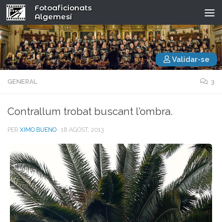
Fotoaficionats
Algemesí
Validar-se
GENERAL
3
Contrallum trobat buscant l’ombra.
PER
XIMO BUENO
·
18 AGOST, 2013