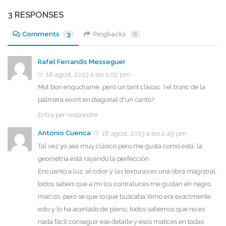
3 RESPONSES
Comments
3
Pingbacks
0
Rafel Ferrandis Messeguer
18 agost, 2013 a les 1:02 pm
Mol bon enqudrame, però un tant clàssic. I el tronc de la
palmera eixint en diagonal d'un cantó?
Entra per respondre
Antonio Cuenca
18 agost, 2013 a les 2:49 pm
Tal vez yo sea muy clásico pero me gusta como está, la
geometría está rayando la perfección.
Encuanto a luz, el color y las texturas es una obra magistral,
todos sabeis que a mi los contraluces me gustan en negro
macizo, pero se que lo que buscaba Ximo era exactmente
esto y lo ha acertado de pleno, todos sabemos que no es
nada fácil conseguir ese detalle y esos matices en todas