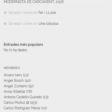
MODERNISTA DE CARCAIXENT, 2026
Salvador Llanes
en
Far i LLuna
Salvador Llanes
en
Una clàssica
Entrades més populars
No hi ha dades.
MEMBRES
Alvaro Ivers
(23)
Angel Bosch
(40)
Angel Zurbano
(52)
Anna Albelda
(76)
Antonio Castello Guirado
(23)
Carlos Muñoz Ω
(153)
Carlos Rodriguez Masia
(10)