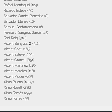
Rafael Montagud
(124)
Ricardo Esteve
(39)
Salvador Candel Benedito
(8)
Salvador Llanes
(16)
Samuel Santarromana
(6)
Teresa J. Sangrós García
(45)
Toni Roig
(310)
Vicent Banyuls Ω
(312)
Vicent Conti
(165)
Vicent Esteve
(339)
Vicent Granell
(851)
Vicent Martinez
(115)
Vicent Morales
(118)
Vicent Piquer
(695)
Ximo Bueno
(1007)
Ximo Rosell
(236)
Ximo Tomás
(299)
Ximo Torres
(35)