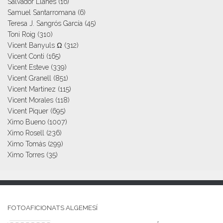
Salvador Llanes
(16)
Samuel Santarromana
(6)
Teresa J. Sangrós García
(45)
Toni Roig
(310)
Vicent Banyuls Ω
(312)
Vicent Conti
(165)
Vicent Esteve
(339)
Vicent Granell
(851)
Vicent Martinez
(115)
Vicent Morales
(118)
Vicent Piquer
(695)
Ximo Bueno
(1007)
Ximo Rosell
(236)
Ximo Tomás
(299)
Ximo Torres
(35)
FOTOAFICIONATS ALGEMESÍ