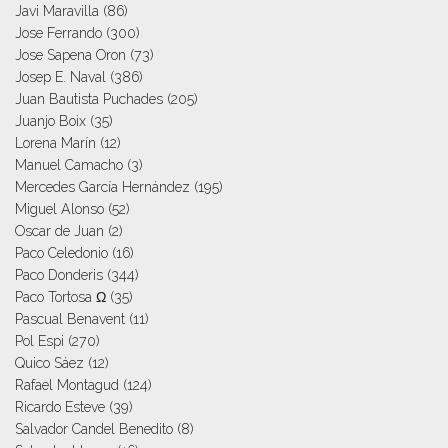
Javi Maravilla
(86)
Jose Ferrando
(300)
Jose Sapena Oron
(73)
Josep E. Naval
(386)
Juan Bautista Puchades
(205)
Juanjo Boix
(35)
Lorena Marín
(12)
Manuel Camacho
(3)
Mercedes García Hernández
(195)
Miguel Alonso
(52)
Oscar de Juan
(2)
Paco Celedonio
(16)
Paco Donderis
(344)
Paco Tortosa Ω
(35)
Pascual Benavent
(11)
Pol Espi
(270)
Quico Sáez
(12)
Rafael Montagud
(124)
Ricardo Esteve
(39)
Salvador Candel Benedito
(8)