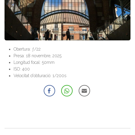
Obertura: ƒ/22
Presa: 18 novembre, 2025
Longitud focal: 50mm
ISO: 400
Velocitat d’obturació: 1/200s