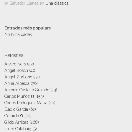
Salvador Llanes
en
Una clàssica
Entrades més populars
No hi ha dades.
MEMBRES
Alvaro Ivers
(23)
Angel Bosch
(40)
Angel Zurbano
(52)
Anna Albelda
(76)
Antonio Castello Guirado
(23)
Carlos Muñoz Ω
(153)
Carlos Rodriguez Masia
(10)
Eladio García
(62)
Gerardo Ω
(20)
Gildo Arribas
(268)
Isidro Calabuig
(5)