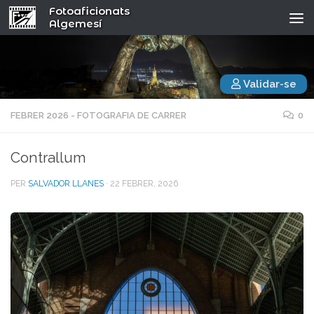
Fotoaficionats
Algemesí
Validar-se
FEBRER 2026 - FOTOGRAFIA DE CARRER
0
Contrallum
PER
SALVADOR LLANES
·
22 FEBRER, 2026