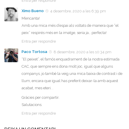
Entra per respondre
Ximo Bueno
4 desembre, 2020 a les 6:39 pm
M’encanta!
Amb una mica més d’espai als voltats de manera que “el
peix” respirés més en la imatge, seria ja… perfecta!
Entra per respondre
Paco Tortosa
8 desembre, 2020 a les 10:34 pm
“El peixet”, el famós enquadrament de la nostra estimada
CAC, que sempre ens dona molt joc, igual que alguns
companys, jo també la veig una mica baixa de contrast i de
llum, encara que igual has preferit deixar-la amb aquest
acabat, mes eteri. .
Gràcies per compartir.
Salutacions.
Entra per respondre