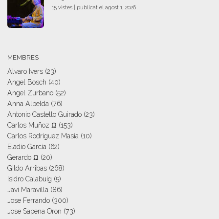
15 vistes
|
publicat el agost 1, 2026
MEMBRES
Alvaro Ivers
(23)
Angel Bosch
(40)
Angel Zurbano
(52)
Anna Albelda
(76)
Antonio Castello Guirado
(23)
Carlos Muñoz Ω
(153)
Carlos Rodriguez Masia
(10)
Eladio García
(62)
Gerardo Ω
(20)
Gildo Arribas
(268)
Isidro Calabuig
(5)
Javi Maravilla
(86)
Jose Ferrando
(300)
Jose Sapena Oron
(73)