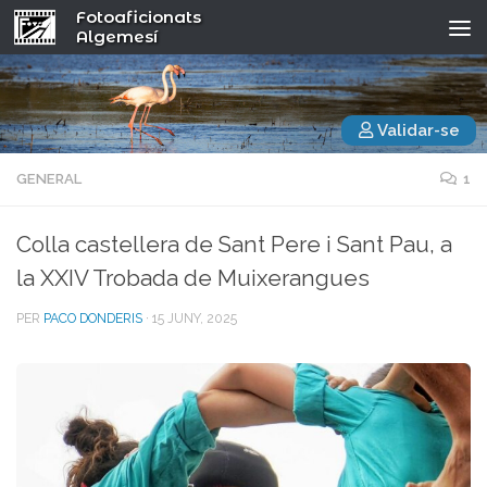
Fotoaficionats
Algemesí
Validar-se
GENERAL
1
Colla castellera de Sant Pere i Sant Pau, a
la XXIV Trobada de Muixerangues
PER
PACO DONDERIS
·
15 JUNY, 2025