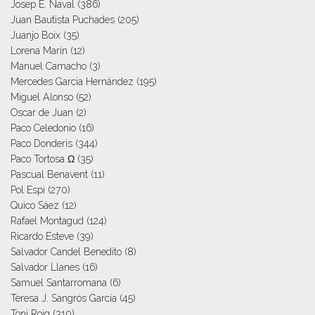
Josep E. Naval
(386)
Juan Bautista Puchades
(205)
Juanjo Boix
(35)
Lorena Marín
(12)
Manuel Camacho
(3)
Mercedes García Hernández
(195)
Miguel Alonso
(52)
Oscar de Juan
(2)
Paco Celedonio
(16)
Paco Donderis
(344)
Paco Tortosa Ω
(35)
Pascual Benavent
(11)
Pol Espi
(270)
Quico Sáez
(12)
Rafael Montagud
(124)
Ricardo Esteve
(39)
Salvador Candel Benedito
(8)
Salvador Llanes
(16)
Samuel Santarromana
(6)
Teresa J. Sangrós García
(45)
Toni Roig
(310)