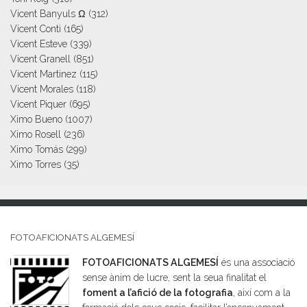
Vicent Banyuls Ω
(312)
Vicent Conti
(165)
Vicent Esteve
(339)
Vicent Granell
(851)
Vicent Martinez
(115)
Vicent Morales
(118)
Vicent Piquer
(695)
Ximo Bueno
(1007)
Ximo Rosell
(236)
Ximo Tomás
(299)
Ximo Torres
(35)
FOTOAFICIONATS ALGEMESÍ
FOTOAFICIONATS ALGEMESÍ
és una associació
sense ànim de lucre, sent la seua finalitat el
foment a l’afició de la fotografia
, així com a la