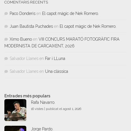
COMENTARIS RECENTS
Paco Donderis
en
El capot màgic de Nek Romero.
Juan Bautista Puchades
en
El capot màgic de Nek Romero.
Ximo Bueno
en
VIII CONCURS MARATÓ FOTOGRÀFIC FIRA
MODERNISTA DE CARCAIXENT, 2026
Salvador Llanes
en
Far i LLuna
Salvador Llanes
en
Una clàssica
Entrades més populars
Rafa Navarro.
16 vistes
|
publicat el agost 1, 2026
Jorge Pardo.