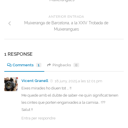
ANTERIOR ENTRADA
Muixeranga de Barcelona, a la XXIV Trobada de
Muixerangues
1 RESPONSE
Comments
1
Pingbacks
0
Vicent Granell
18 juny, 2025 a les 12:01 pm
Eixes mirades ho diuen tot … !!
Me quede amb el dubte de saber-ne quin significat tenen
les cintes que porten enganxades a la camisa.. !??
Salut !!
Entra per respondre