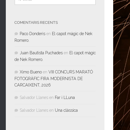
COMENTARIS RECENTS
Paco Donderis
en
El capot màgic de Nek
Romero.
Juan Bautista Puchades
en
El capot màgic
de Nek Romero.
Ximo Bueno
en
VIII CONCURS MARATÓ
FOTOGRÀFIC FIRA MODERNISTA DE
CARCAIXENT, 2026
Salvador Llanes
en
Far i LLuna
Salvador Llanes
en
Una clàssica