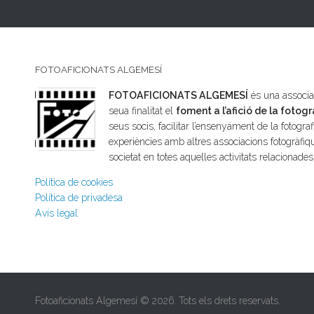
FOTOAFICIONATS ALGEMESÍ
FOTOAFICIONATS ALGEMESÍ
és una associac
seua finalitat el
foment a l’afició de la fotogr
seus socis, facilitar l’ensenyament de la fotografi
experiències amb altres associacions fotogràfiqu
societat en totes aquelles activitats relacionade
Política de cookies
Política de privadesa
Avís legal
Fotoaficionats Algemesí © 2026. Tots els drets reservats.