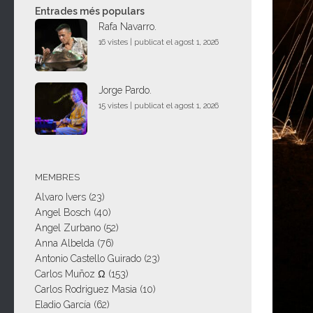
Entrades més populars
Rafa Navarro.
16 vistes
|
publicat el agost 1, 2026
Jorge Pardo.
15 vistes
|
publicat el agost 1, 2026
MEMBRES
Alvaro Ivers
(23)
Angel Bosch
(40)
Angel Zurbano
(52)
Anna Albelda
(76)
Antonio Castello Guirado
(23)
Carlos Muñoz Ω
(153)
Carlos Rodriguez Masia
(10)
Eladio García
(62)