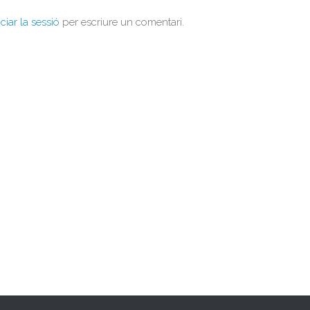
iciar la sessió
per escriure un comentari.