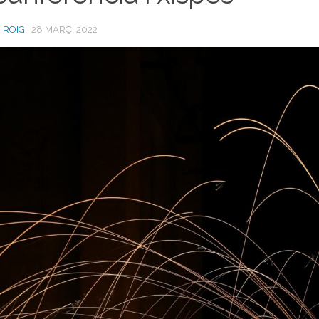
 ROIG
·
28 MARÇ, 2022