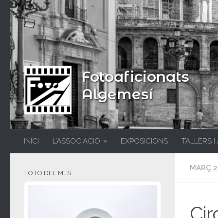
Fotoaficionats
Algemesí
INICI
L’ASSOCIACIÓ
EXPOSICIONS
TALLERS I
MARÇ 2
FOTO DEL MES
Cir