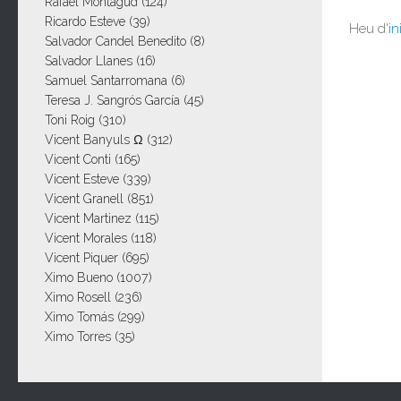
Rafael Montagud
(124)
Ricardo Esteve
(39)
Heu d'
in
Salvador Candel Benedito
(8)
Salvador Llanes
(16)
Samuel Santarromana
(6)
Teresa J. Sangrós García
(45)
Toni Roig
(310)
Vicent Banyuls Ω
(312)
Vicent Conti
(165)
Vicent Esteve
(339)
Vicent Granell
(851)
Vicent Martinez
(115)
Vicent Morales
(118)
Vicent Piquer
(695)
Ximo Bueno
(1007)
Ximo Rosell
(236)
Ximo Tomás
(299)
Ximo Torres
(35)