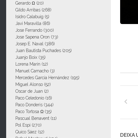
Gerardo Ω
(20)
Gildo Arribas
(268)
Isidro Calabuig
(5)
Javi Maravilla
(86)
Jose Ferrando
(300)
Jose Sapena Oron
(73)
Josep E. Naval
(386)
Juan Bautista Puchades
(205)
Juanjo Boix
(35)
Lorena Marín
(12)
Manuel Camacho
(3)
Mercedes García Hernández
(195)
Miguel Alonso
(52)
Oscar de Juan
(2)
Paco Celedonio
(16)
Paco Donderis
(344)
Paco Tortosa Ω
(35)
Pascual Benavent
(11)
Pol Espi
(270)
Quico Sáez
(12)
DEIXA