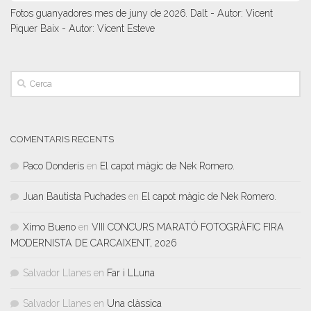
Fotos guanyadores mes de juny de 2026. Dalt - Autor: Vicent
Piquer Baix - Autor: Vicent Esteve
COMENTARIS RECENTS
Paco Donderis
en
El capot màgic de Nek Romero.
Juan Bautista Puchades
en
El capot màgic de Nek Romero.
Ximo Bueno
en
VIII CONCURS MARATÓ FOTOGRÀFIC FIRA
MODERNISTA DE CARCAIXENT, 2026
Salvador Llanes
en
Far i LLuna
Salvador Llanes
en
Una clàssica