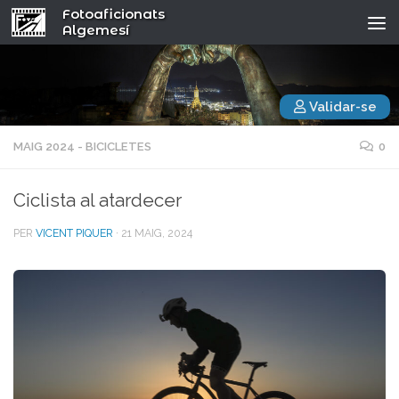
Fotoaficionats
Algemesí
Validar-se
MAIG 2024 - BICICLETES
0
Ciclista al atardecer
PER
VICENT PIQUER
·
21 MAIG, 2024