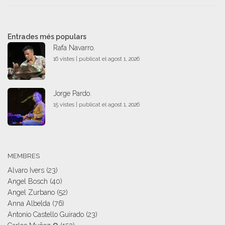
Entrades més populars
Rafa Navarro.
16 vistes
|
publicat el agost 1, 2026
Jorge Pardo.
15 vistes
|
publicat el agost 1, 2026
MEMBRES
Alvaro Ivers
(23)
Angel Bosch
(40)
Angel Zurbano
(52)
Anna Albelda
(76)
Antonio Castello Guirado
(23)