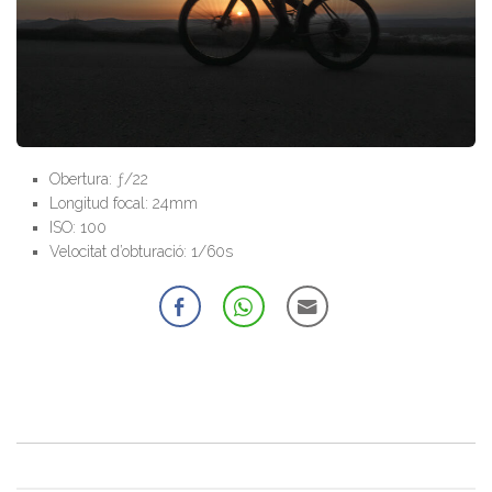
Obertura: ƒ/22
Longitud focal: 24mm
ISO: 100
Velocitat d’obturació: 1/60s