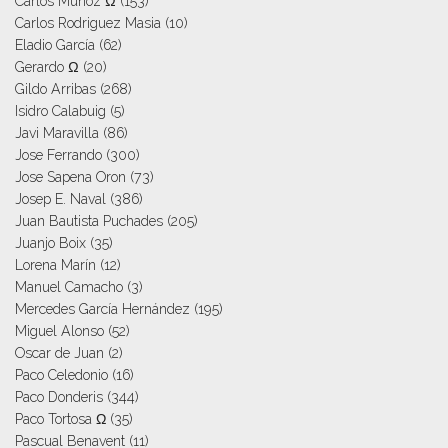
Carlos Muñoz Ω
(153)
Carlos Rodriguez Masia
(10)
Eladio García
(62)
Gerardo Ω
(20)
Gildo Arribas
(268)
Isidro Calabuig
(5)
Javi Maravilla
(86)
Jose Ferrando
(300)
Jose Sapena Oron
(73)
Josep E. Naval
(386)
Juan Bautista Puchades
(205)
Juanjo Boix
(35)
Lorena Marín
(12)
Manuel Camacho
(3)
Mercedes García Hernández
(195)
Miguel Alonso
(52)
Oscar de Juan
(2)
Paco Celedonio
(16)
Paco Donderis
(344)
Paco Tortosa Ω
(35)
Pascual Benavent
(11)