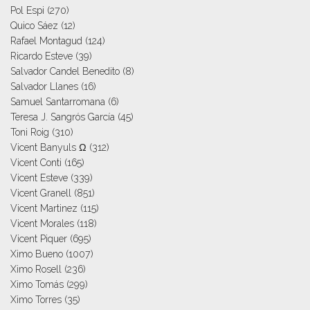
Pol Espi
(270)
Quico Sáez
(12)
Rafael Montagud
(124)
Ricardo Esteve
(39)
Salvador Candel Benedito
(8)
Salvador Llanes
(16)
Samuel Santarromana
(6)
Teresa J. Sangrós García
(45)
Toni Roig
(310)
Vicent Banyuls Ω
(312)
Vicent Conti
(165)
Vicent Esteve
(339)
Vicent Granell
(851)
Vicent Martinez
(115)
Vicent Morales
(118)
Vicent Piquer
(695)
Ximo Bueno
(1007)
Ximo Rosell
(236)
Ximo Tomás
(299)
Ximo Torres
(35)