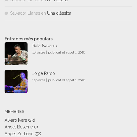
Salvador Llanes
en
Una clàssica
Entrades més populars
Rafa Navarro.
16 vistes
|
publicat el agost 1, 2026
Jorge Pardo.
15 vistes
|
publicat el agost 1, 2026
MEMBRES
Alvaro Ivers
(23)
Angel Bosch
(40)
Angel Zurbano
(52)