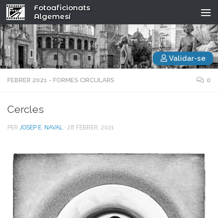
Fotoaficionats
Algemesí
Validar-se
FEBRER 2021 - FORMES CIRCULARS
0
Cercles
PER
JOSEP E. NAVAL
·
28 FEBRER, 2021