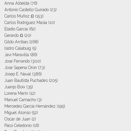
Anna Albelda
(76)
Antonio Castello Guirado
(23)
Carlos Muñoz Ω
(153)
Carlos Rodriguez Masia
(10)
Eladio García
(62)
Gerardo Ω
(20)
Gildo Arribas
(268)
Isidro Calabuig
(5)
Javi Maravilla
(86)
Jose Ferrando
(300)
Jose Sapena Oron
(73)
Josep E. Naval
(386)
Juan Bautista Puchades
(205)
Juanjo Boix
(35)
Lorena Marín
(12)
Manuel Camacho
(3)
Mercedes García Hernández
(195)
Miguel Alonso
(52)
Oscar de Juan
(2)
Paco Celedonio
(16)