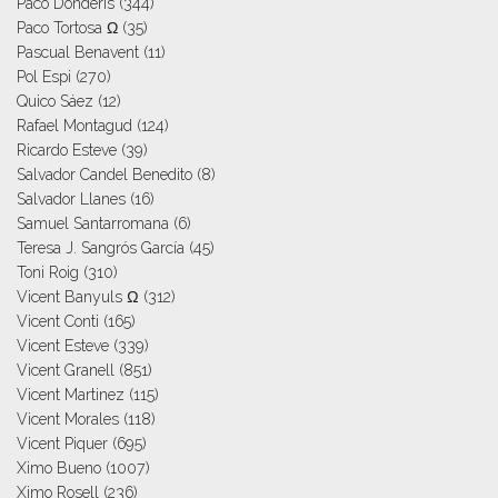
Paco Donderis
(344)
Paco Tortosa Ω
(35)
Pascual Benavent
(11)
Pol Espi
(270)
Quico Sáez
(12)
Rafael Montagud
(124)
Ricardo Esteve
(39)
Salvador Candel Benedito
(8)
Salvador Llanes
(16)
Samuel Santarromana
(6)
Teresa J. Sangrós García
(45)
Toni Roig
(310)
Vicent Banyuls Ω
(312)
Vicent Conti
(165)
Vicent Esteve
(339)
Vicent Granell
(851)
Vicent Martinez
(115)
Vicent Morales
(118)
Vicent Piquer
(695)
Ximo Bueno
(1007)
Ximo Rosell
(236)