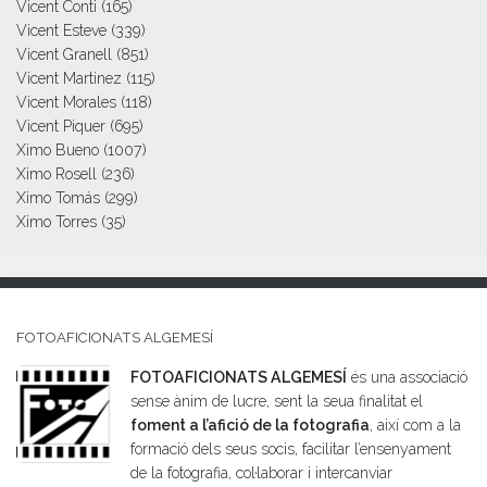
Vicent Conti
(165)
Vicent Esteve
(339)
Vicent Granell
(851)
Vicent Martinez
(115)
Vicent Morales
(118)
Vicent Piquer
(695)
Ximo Bueno
(1007)
Ximo Rosell
(236)
Ximo Tomás
(299)
Ximo Torres
(35)
FOTOAFICIONATS ALGEMESÍ
FOTOAFICIONATS ALGEMESÍ
és una associació
sense ànim de lucre, sent la seua finalitat el
foment a l’afició de la fotografia
, així com a la
formació dels seus socis, facilitar l’ensenyament
de la fotografia, col·laborar i intercanviar