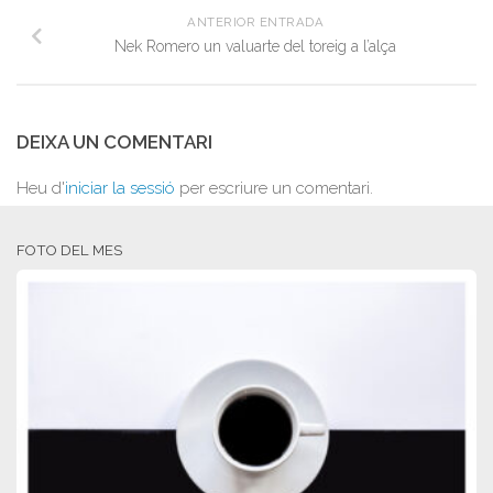
ANTERIOR ENTRADA
Nek Romero un valuarte del toreig a l’alça
DEIXA UN COMENTARI
Heu d'
iniciar la sessió
per escriure un comentari.
FOTO DEL MES