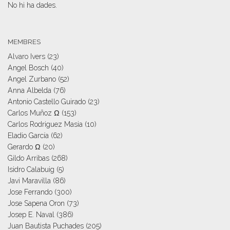
No hi ha dades.
MEMBRES
Alvaro Ivers
(23)
Angel Bosch
(40)
Angel Zurbano
(52)
Anna Albelda
(76)
Antonio Castello Guirado
(23)
Carlos Muñoz Ω
(153)
Carlos Rodriguez Masia
(10)
Eladio García
(62)
Gerardo Ω
(20)
Gildo Arribas
(268)
Isidro Calabuig
(5)
Javi Maravilla
(86)
Jose Ferrando
(300)
Jose Sapena Oron
(73)
Josep E. Naval
(386)
Juan Bautista Puchades
(205)