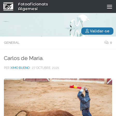
Fotoaficionats
Algemesí
Validar-se
GENERAL
0
Carlos de Maria.
PER
XIMO BUENO
·
27 OCTUBRE, 2021