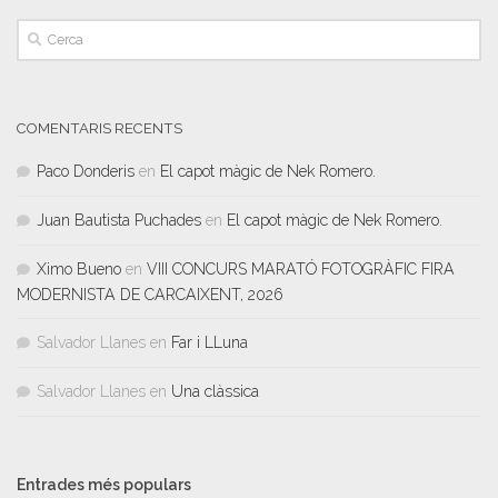
COMENTARIS RECENTS
Paco Donderis
en
El capot màgic de Nek Romero.
Juan Bautista Puchades
en
El capot màgic de Nek Romero.
Ximo Bueno
en
VIII CONCURS MARATÓ FOTOGRÀFIC FIRA
MODERNISTA DE CARCAIXENT, 2026
Salvador Llanes
en
Far i LLuna
Salvador Llanes
en
Una clàssica
Entrades més populars