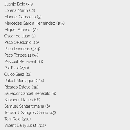
Juanjo Boix
(35)
Lorena Marín
(12)
Manuel Camacho
(3)
Mercedes García Hernández
(195)
Miguel Alonso
(52)
Oscar de Juan
(2)
Paco Celedonio
(16)
Paco Donderis
(344)
Paco Tortosa Ω
(35)
Pascual Benavent
(11)
Pol Espi
(270)
Quico Sáez
(12)
Rafael Montagud
(124)
Ricardo Esteve
(39)
Salvador Candel Benedito
(8)
Salvador Llanes
(16)
Samuel Santarromana
(6)
Teresa J. Sangrós García
(45)
Toni Roig
(310)
Vicent Banyuls Ω
(312)