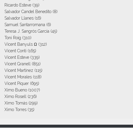
Ricardo Esteve
(39)
Salvador Candel Benedito
(8)
Salvador Llanes
(16)
Samuel Santarromana
(6)
Teresa J. Sangrós García
(45)
Toni Roig
(310)
Vicent Banyuls Ω
(312)
Vicent Conti
(165)
Vicent Esteve
(339)
Vicent Granell
(851)
Vicent Martinez
(115)
Vicent Morales
(118)
Vicent Piquer
(695)
Ximo Bueno
(1007)
Ximo Rosell
(236)
Ximo Tomás
(299)
Ximo Torres
(35)