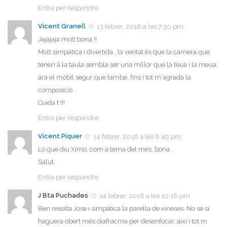
Entra per respondre
Vicent Granell
13 febrer, 2016 a les 7:30 pm
Jajajaja molt bona !!
Molt simpàtica i divertida , la veritat és que la càmera que
tenen a la taula sembla ser una millor que la teua i la meua,
ara el mòbil segur que també, fins i tot m´agrada la
composició .
Cuida´t !!!
Entra per respondre
Vicent Piquer
14 febrer, 2016 a les 8:49 pm
Lo que diu Ximo, com a tema del mes, bona .
Salut
Entra per respondre
J Bta Puchades
14 febrer, 2016 a les 10:16 pm
Ben resolta Jose i simpática la parella de xineses. No sé si
haguera obert més diafracma per desenfocar, així i tot m