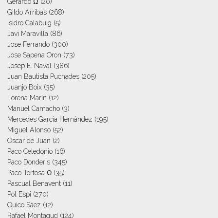
Gerardo Ω
(20)
Gildo Arribas
(268)
Isidro Calabuig
(5)
Javi Maravilla
(86)
Jose Ferrando
(300)
Jose Sapena Oron
(73)
Josep E. Naval
(386)
Juan Bautista Puchades
(205)
Juanjo Boix
(35)
Lorena Marín
(12)
Manuel Camacho
(3)
Mercedes García Hernández
(195)
Miguel Alonso
(52)
Oscar de Juan
(2)
Paco Celedonio
(16)
Paco Donderis
(345)
Paco Tortosa Ω
(35)
Pascual Benavent
(11)
Pol Espi
(270)
Quico Sáez
(12)
Rafael Montagud
(124)