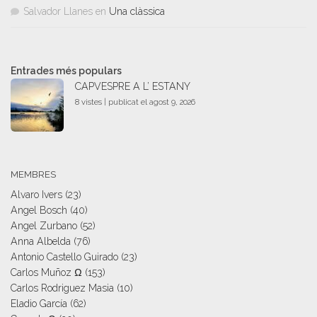
Salvador Llanes
en
Una clàssica
Entrades més populars
CAPVESPRE A L’ ESTANY
8 vistes
|
publicat el agost 9, 2026
MEMBRES
Alvaro Ivers
(23)
Angel Bosch
(40)
Angel Zurbano
(52)
Anna Albelda
(76)
Antonio Castello Guirado
(23)
Carlos Muñoz Ω
(153)
Carlos Rodriguez Masia
(10)
Eladio García
(62)