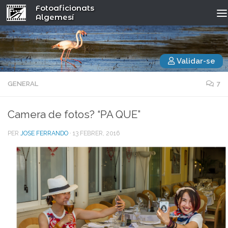
Fotoaficionats
Algemesí
Validar-se
GENERAL
7
Camera de fotos? “PA QUE”
PER
JOSE FERRANDO
·
13 FEBRER, 2016