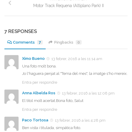
Motor Track Requena (Altiplano Park) II
7 RESPONSES
Comments
7
Pingbacks
0
Ximo Bueno
13 febrer, 2016 a les 11:14 am
Una foto molt bona.
Jo l'haguera penjat al "Tema del mes", la imatge s'ho mereix.
Entra per respondre
Anna Albelda Ros
13 febrer, 2016 a les 12:08 pm
El titol molt acertat.Bona foto,.Salut
Entra per respondre
Paco Tortosa
13 febrer, 2016 a les 4:28 pm
Ben vista i titulada, simpática foto.