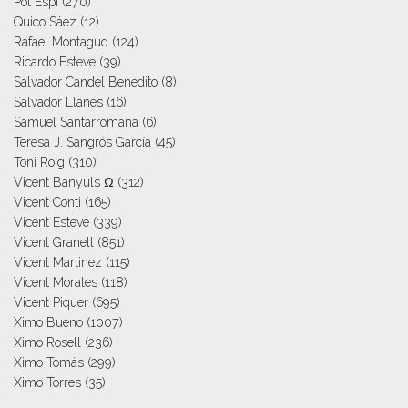
Pol Espi
(270)
Quico Sáez
(12)
Rafael Montagud
(124)
Ricardo Esteve
(39)
Salvador Candel Benedito
(8)
Salvador Llanes
(16)
Samuel Santarromana
(6)
Teresa J. Sangrós García
(45)
Toni Roig
(310)
Vicent Banyuls Ω
(312)
Vicent Conti
(165)
Vicent Esteve
(339)
Vicent Granell
(851)
Vicent Martinez
(115)
Vicent Morales
(118)
Vicent Piquer
(695)
Ximo Bueno
(1007)
Ximo Rosell
(236)
Ximo Tomás
(299)
Ximo Torres
(35)