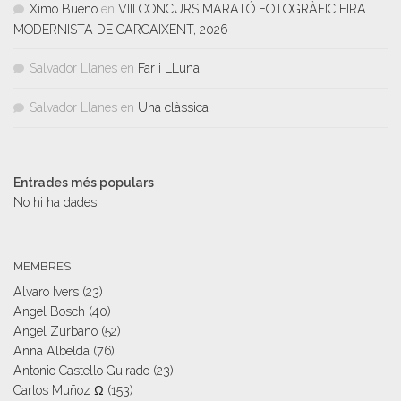
Ximo Bueno
en
VIII CONCURS MARATÓ FOTOGRÀFIC FIRA
MODERNISTA DE CARCAIXENT, 2026
Salvador Llanes
en
Far i LLuna
Salvador Llanes
en
Una clàssica
Entrades més populars
No hi ha dades.
MEMBRES
Alvaro Ivers
(23)
Angel Bosch
(40)
Angel Zurbano
(52)
Anna Albelda
(76)
Antonio Castello Guirado
(23)
Carlos Muñoz Ω
(153)