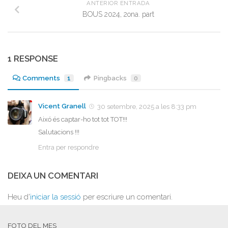
ANTERIOR ENTRADA
BOUS 2024, 2ona. part
1 RESPONSE
Comments
1
Pingbacks
0
Vicent Granell
30 setembre, 2025 a les 8:33 pm
Aixó és captar-ho tot tot TOT!!!
Salutacions !!!
Entra per respondre
DEIXA UN COMENTARI
Heu d'
iniciar la sessió
per escriure un comentari.
FOTO DEL MES