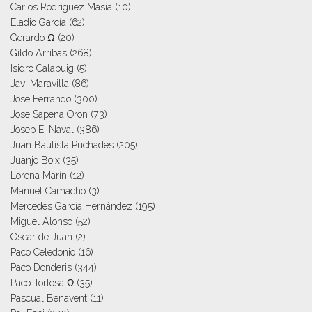
Carlos Rodriguez Masia
(10)
Eladio García
(62)
Gerardo Ω
(20)
Gildo Arribas
(268)
Isidro Calabuig
(5)
Javi Maravilla
(86)
Jose Ferrando
(300)
Jose Sapena Oron
(73)
Josep E. Naval
(386)
Juan Bautista Puchades
(205)
Juanjo Boix
(35)
Lorena Marín
(12)
Manuel Camacho
(3)
Mercedes García Hernández
(195)
Miguel Alonso
(52)
Oscar de Juan
(2)
Paco Celedonio
(16)
Paco Donderis
(344)
Paco Tortosa Ω
(35)
Pascual Benavent
(11)