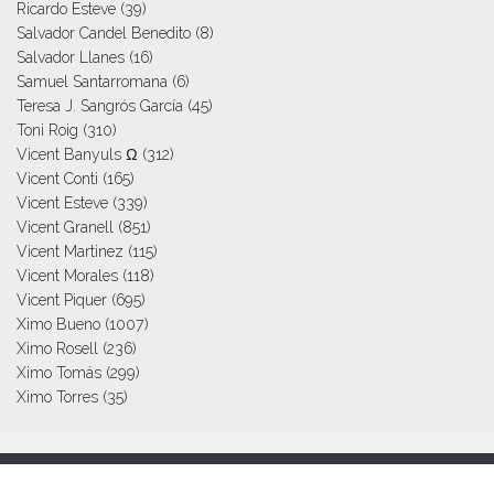
Ricardo Esteve
(39)
Salvador Candel Benedito
(8)
Salvador Llanes
(16)
Samuel Santarromana
(6)
Teresa J. Sangrós García
(45)
Toni Roig
(310)
Vicent Banyuls Ω
(312)
Vicent Conti
(165)
Vicent Esteve
(339)
Vicent Granell
(851)
Vicent Martinez
(115)
Vicent Morales
(118)
Vicent Piquer
(695)
Ximo Bueno
(1007)
Ximo Rosell
(236)
Ximo Tomás
(299)
Ximo Torres
(35)