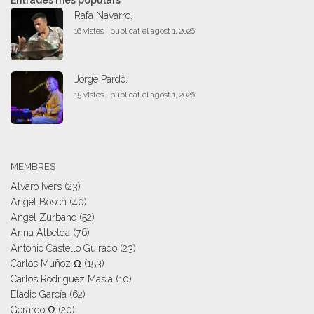
Rafa Navarro.
16 vistes
|
publicat el agost 1, 2026
Jorge Pardo.
15 vistes
|
publicat el agost 1, 2026
MEMBRES
Alvaro Ivers
(23)
Angel Bosch
(40)
Angel Zurbano
(52)
Anna Albelda
(76)
Antonio Castello Guirado
(23)
Carlos Muñoz Ω
(153)
Carlos Rodriguez Masia
(10)
Eladio García
(62)
Gerardo Ω
(20)