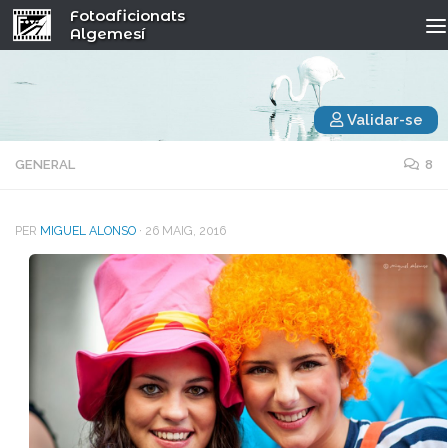
Fotoaficionats
Algemesí
Validar-se
GENERAL
8
PER
MIGUEL ALONSO
·
26 MAIG, 2016