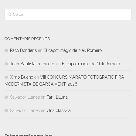
COMENTARIS RECENTS
Paco Donderis
en
El capot màgic de Nek Romero.
Juan Bautista Puchades
en
El capot màgic de Nek Romero.
Ximo Bueno
en
VIII CONCURS MARATÓ FOTOGRÀFIC FIRA
MODERNISTA DE CARCAIXENT, 2026
Salvador Llanes
en
Far i LLuna
Salvador Llanes
en
Una clàssica
Entrades més populars