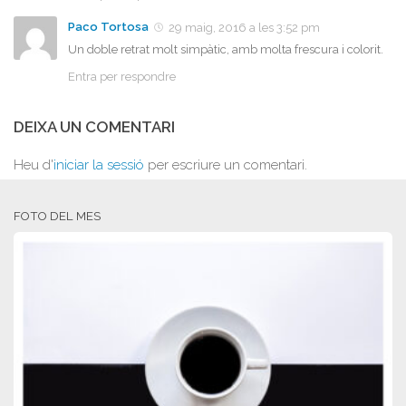
Paco Tortosa
29 maig, 2016 a les 3:52 pm
Un doble retrat molt simpàtic, amb molta frescura i colorit.
Entra per respondre
DEIXA UN COMENTARI
Heu d'
iniciar la sessió
per escriure un comentari.
FOTO DEL MES