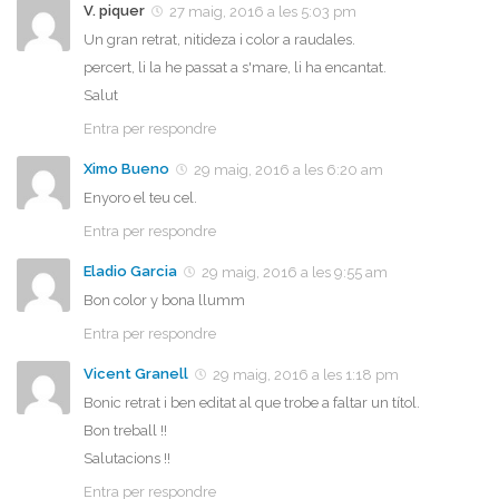
V. piquer
27 maig, 2016 a les 5:03 pm
Un gran retrat, nitideza i color a raudales.
percert, li la he passat a s'mare, li ha encantat.
Salut
Entra per respondre
Ximo Bueno
29 maig, 2016 a les 6:20 am
Enyoro el teu cel.
Entra per respondre
Eladio Garcia
29 maig, 2016 a les 9:55 am
Bon color y bona llumm
Entra per respondre
Vicent Granell
29 maig, 2016 a les 1:18 pm
Bonic retrat i ben editat al que trobe a faltar un títol.
Bon treball !!
Salutacions !!
Entra per respondre