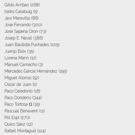
Gildo Arribas
(268)
Isidro Calabuig
(5)
Javi Maravilla
(86)
Jose Ferrando
(300)
Jose Sapena Oron
(73)
Josep E. Naval
(386)
Juan Bautista Puchades
(205)
Juanjo Boix
(35)
Lorena Marín
(12)
Manuel Camacho
(3)
Mercedes García Hernández
(195)
Miguel Alonso
(52)
Oscar de Juan
(2)
Paco Celedonio
(16)
Paco Donderis
(344)
Paco Tortosa Ω
(35)
Pascual Benavent
(11)
Pol Espi
(270)
Quico Sáez
(12)
Rafael Montagud
(124)