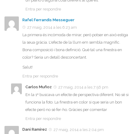
un piano o alguna cosa diferent al que és.
Entra per respondre
Rafel Ferrandis Messeguer
27 maig, 2014 a les 6:23 am
La primera és incòmoda de mirar, però potser en això estiga
la seua gràcia. L'efecte de la llum em sembla magnífic.
Bona composició i bona definició. Què tal una finestra en
color? Seria un detall desconcertant.
Salut!
Entra per respondre
Carlos Muñoz
27 maig, 2014 a les 7:56 pm
En la 1ª buscava un efecte de perspectiva diferent. No sé si
funciona la foto. La finestra en color si que seria un bon
efecte però no sé fer-ho. Gràcies per comentar
Entra per respondre
Dani Ramírez
27 maig, 2014 a les 2:04 pm