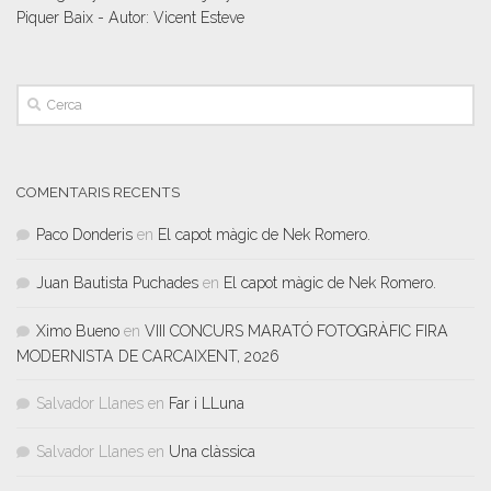
Piquer Baix - Autor: Vicent Esteve
COMENTARIS RECENTS
Paco Donderis
en
El capot màgic de Nek Romero.
Juan Bautista Puchades
en
El capot màgic de Nek Romero.
Ximo Bueno
en
VIII CONCURS MARATÓ FOTOGRÀFIC FIRA
MODERNISTA DE CARCAIXENT, 2026
Salvador Llanes
en
Far i LLuna
Salvador Llanes
en
Una clàssica