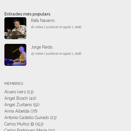
Entrades més populars
Rafa Navarro.
16 vistes
|
publicat el agost 1, 2026
Jorge Pardo.
15 vistes
|
publicat el agost 1, 2026
MEMBRES
Alvaro Ivers
(23)
Angel Bosch
(40)
Angel Zurbano
(52)
Anna Albelda
(76)
Antonio Castello Guirado
(23)
Carlos Muñoz Ω
(153)
Carlos Rodriguez Masia
(10)