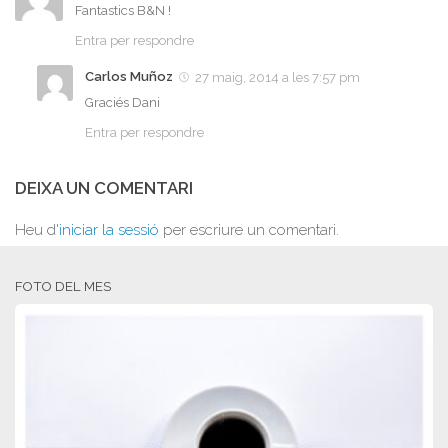
Fantastics B&N !
Entra per respondre
Carlos Muñoz
27 maig, 2014 a les 7:57 pm
Graciés Dani
Entra per respondre
DEIXA UN COMENTARI
Heu d'
iniciar la sessió
per escriure un comentari.
FOTO DEL MES