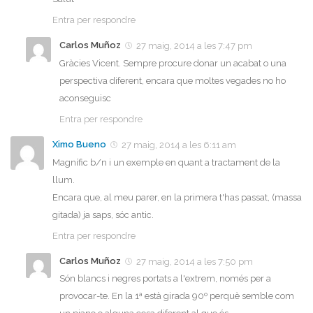
Entra per respondre
Carlos Muñoz
27 maig, 2014 a les 7:47 pm
Gràcies Vicent. Sempre procure donar un acabat o una
perspectiva diferent, encara que moltes vegades no ho
aconseguisc
Entra per respondre
Ximo Bueno
27 maig, 2014 a les 6:11 am
Magnífic b/n i un exemple en quant a tractament de la
llum.
Encara que, al meu parer, en la primera t'has passat, (massa
gitada) ja saps, sóc antic.
Entra per respondre
Carlos Muñoz
27 maig, 2014 a les 7:50 pm
Són blancs i negres portats a l'extrem, només per a
provocar-te. En la 1ª està girada 90º perquè semble com