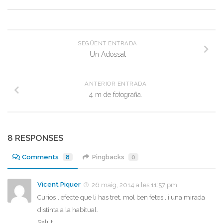
SEGÜENT ENTRADA
Un Adossat
ANTERIOR ENTRADA
4 m de fotografia.
8 RESPONSES
Comments
8
Pingbacks
0
Vicent Piquer
26 maig, 2014 a les 11:57 pm
Curios l'efecte que li has tret, mol ben fetes , i una mirada
distinta a la habitual.
Salut