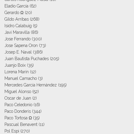
Eladio García
(62)
Gerardo Ω
(20)
Gildo Arribas
(268)
Isidro Calabuig
(5)
Javi Maravilla
(86)
Jose Ferrando
(300)
Jose Sapena Oron
(73)
Josep E. Naval
(386)
Juan Bautista Puchades
(205)
Juanjo Boix
(35)
Lorena Marín
(12)
Manuel Camacho
(3)
Mercedes García Hernández
(195)
Miguel Alonso
(52)
Oscar de Juan
(2)
Paco Celedonio
(16)
Paco Donderis
(344)
Paco Tortosa Ω
(35)
Pascual Benavent
(11)
Pol Espi
(270)