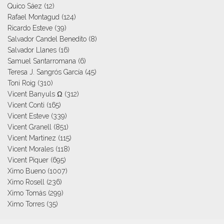
Quico Sáez
(12)
Rafael Montagud
(124)
Ricardo Esteve
(39)
Salvador Candel Benedito
(8)
Salvador Llanes
(16)
Samuel Santarromana
(6)
Teresa J. Sangrós García
(45)
Toni Roig
(310)
Vicent Banyuls Ω
(312)
Vicent Conti
(165)
Vicent Esteve
(339)
Vicent Granell
(851)
Vicent Martinez
(115)
Vicent Morales
(118)
Vicent Piquer
(695)
Ximo Bueno
(1007)
Ximo Rosell
(236)
Ximo Tomás
(299)
Ximo Torres
(35)