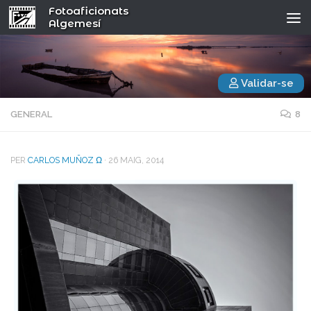
Fotoaficionats
Algemesí
Validar-se
GENERAL
8
PER
CARLOS MUÑOZ Ω
·
26 MAIG, 2014