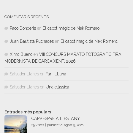
COMENTARIS RECENTS
Paco Donderis
en
El capot màgic de Nek Romero.
Juan Bautista Puchades
en
El capot màgic de Nek Romero.
Ximo Bueno
en
VIII CONCURS MARATÓ FOTOGRÀFIC FIRA
MODERNISTA DE CARCAIXENT, 2026
Salvador Llanes
en
Far i LLuna
Salvador Llanes
en
Una clàssica
Entrades més populars
CAPVESPRE A L’ ESTANY
25 vistes
|
publicat el agost 9, 2026