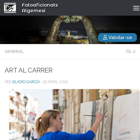
Fotoaficionats
Algemesí
Validar-se
GENERAL
2
ART AL CARRER
PER
ELADIO GARCÍA
·
25 MAIG, 2016