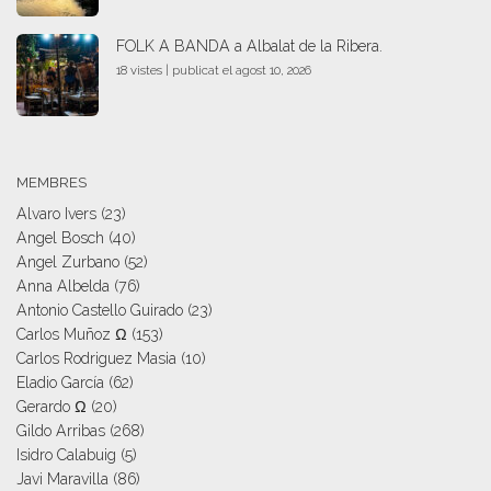
FOLK A BANDA a Albalat de la Ribera.
18 vistes
|
publicat el agost 10, 2026
MEMBRES
Alvaro Ivers
(23)
Angel Bosch
(40)
Angel Zurbano
(52)
Anna Albelda
(76)
Antonio Castello Guirado
(23)
Carlos Muñoz Ω
(153)
Carlos Rodriguez Masia
(10)
Eladio García
(62)
Gerardo Ω
(20)
Gildo Arribas
(268)
Isidro Calabuig
(5)
Javi Maravilla
(86)