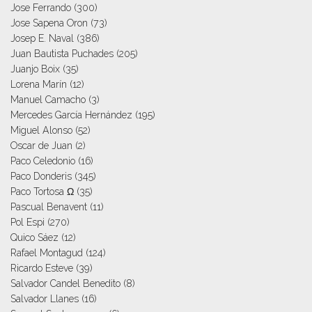
Jose Ferrando
(300)
Jose Sapena Oron
(73)
Josep E. Naval
(386)
Juan Bautista Puchades
(205)
Juanjo Boix
(35)
Lorena Marín
(12)
Manuel Camacho
(3)
Mercedes García Hernández
(195)
Miguel Alonso
(52)
Oscar de Juan
(2)
Paco Celedonio
(16)
Paco Donderis
(345)
Paco Tortosa Ω
(35)
Pascual Benavent
(11)
Pol Espi
(270)
Quico Sáez
(12)
Rafael Montagud
(124)
Ricardo Esteve
(39)
Salvador Candel Benedito
(8)
Salvador Llanes
(16)