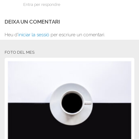
Entra per respondre
DEIXA UN COMENTARI
Heu d'
iniciar la sessió
per escriure un comentari.
FOTO DEL MES