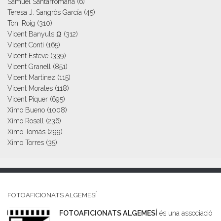
Samuel Santarromana
(6)
Teresa J. Sangrós García
(45)
Toni Roig
(310)
Vicent Banyuls Ω
(312)
Vicent Conti
(165)
Vicent Esteve
(339)
Vicent Granell
(851)
Vicent Martinez
(115)
Vicent Morales
(118)
Vicent Piquer
(695)
Ximo Bueno
(1008)
Ximo Rosell
(236)
Ximo Tomás
(299)
Ximo Torres
(35)
FOTOAFICIONATS ALGEMESÍ
FOTOAFICIONATS ALGEMESÍ
és una associació