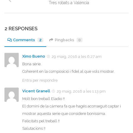
Tres robats a València
2 RESPONSES
Comments
2
Pingbacks
0
Ximo Bueno
29 maig, 2016 a les 6:27 am
Bona sèrie.
Coherent en la composició i fidel al que vols mostrar.
Entra per respondre
Vicent Granell
29 maig, 2016 a les 1:13 pm
Molt bon treball Eladio !!
El domini de la càmera fa que hagés aconseguit captar i
mostrar aquesta serie que considere boníssima.
Felicitats pel treball !!
Salutacions !!