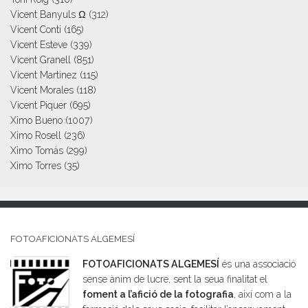
Vicent Banyuls Ω
(312)
Vicent Conti
(165)
Vicent Esteve
(339)
Vicent Granell
(851)
Vicent Martinez
(115)
Vicent Morales
(118)
Vicent Piquer
(695)
Ximo Bueno
(1007)
Ximo Rosell
(236)
Ximo Tomás
(299)
Ximo Torres
(35)
FOTOAFICIONATS ALGEMESÍ
FOTOAFICIONATS ALGEMESÍ
és una associació
sense ànim de lucre, sent la seua finalitat el
foment a l’afició de la fotografia
, així com a la