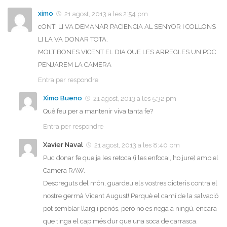
ximo
21 agost, 2013 a les 2:54 pm
cONTI LI VA DEMANAR PACIENCIA AL SENYOR I COLLONS
LI LA VA DONAR TOTA.
MOLT BONES VICENT EL DIA QUE LES ARREGLES UN POC
PENJAREM LA CAMERA
Entra per respondre
Ximo Bueno
21 agost, 2013 a les 5:32 pm
Què feu per a mantenir viva tanta fe?
Entra per respondre
Xavier Naval
21 agost, 2013 a les 8:40 pm
Puc donar fe que ja les retoca (i les enfoca!, ho jure) amb el
Camera RAW.
Descreguts del món, guardeu els vostres dicteris contra el
nostre germà Vicent August! Perquè el camí de la salvació
pot semblar llarg i penós, però no es nega a ningú, encara
que tinga el cap més dur que una soca de carrasca.