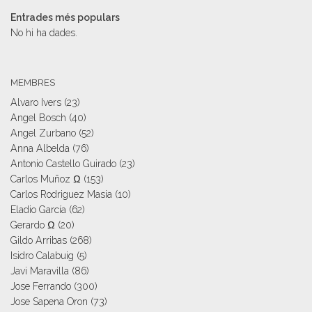
Entrades més populars
No hi ha dades.
MEMBRES
Alvaro Ivers
(23)
Angel Bosch
(40)
Angel Zurbano
(52)
Anna Albelda
(76)
Antonio Castello Guirado
(23)
Carlos Muñoz Ω
(153)
Carlos Rodriguez Masia
(10)
Eladio García
(62)
Gerardo Ω
(20)
Gildo Arribas
(268)
Isidro Calabuig
(5)
Javi Maravilla
(86)
Jose Ferrando
(300)
Jose Sapena Oron
(73)