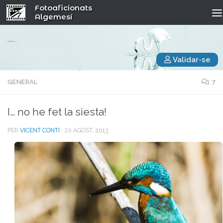
Fotoaficionats
Algemesí
Validar-se
GENERAL
7
I… no he fet la siesta!
PER
VICENT CONTI
·
20 AGOST, 2013