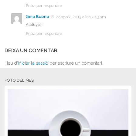
Entra per respondre
Ximo Bueno
22 agost, 2013 a les 7:43 am
Aleluya!!!
Entra per respondre
DEIXA UN COMENTARI
Heu d'
iniciar la sessió
per escriure un comentari.
FOTO DEL MES