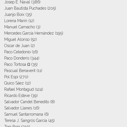
Josep E. Naval
(386)
Juan Bautista Puchades
(205)
Juanjo Boix
(35)
Lorena Marín
(12)
Manuel Camacho
(3)
Mercedes García Hernández
(195)
Miguel Alonso
(52)
Oscar de Juan
(2)
Paco Celedonio
(16)
Paco Donderis
(344)
Paco Tortosa Ω
(35)
Pascual Benavent
(11)
Pol Espi
(270)
Quico Sáez
(12)
Rafael Montagud
(124)
Ricardo Esteve
(39)
Salvador Candel Benedito
(8)
Salvador Llanes
(16)
Samuel Santarromana
(6)
Teresa J. Sangrós García
(45)
Toni Roig
(310)