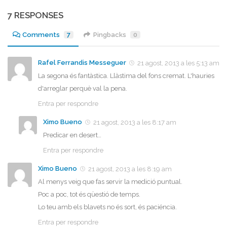
7 RESPONSES
Comments
7
Pingbacks
0
Rafel Ferrandis Messeguer
21 agost, 2013 a les 5:13 am
La segona és fantàstica. Llàstima del fons cremat. L'hauries
d'arreglar perquè val la pena.
Entra per respondre
Ximo Bueno
21 agost, 2013 a les 8:17 am
Predicar en desert…
Entra per respondre
Ximo Bueno
21 agost, 2013 a les 8:19 am
Al menys veig que fas servir la medició puntual.
Poc a poc, tot és qüestió de temps.
Lo teu amb els blavets no és sort, és paciéncia.
Entra per respondre