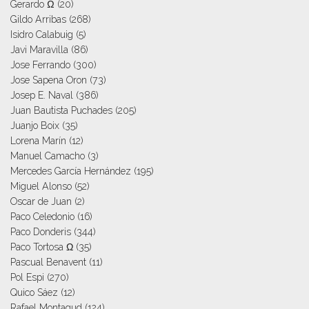
Gerardo Ω
(20)
Gildo Arribas
(268)
Isidro Calabuig
(5)
Javi Maravilla
(86)
Jose Ferrando
(300)
Jose Sapena Oron
(73)
Josep E. Naval
(386)
Juan Bautista Puchades
(205)
Juanjo Boix
(35)
Lorena Marín
(12)
Manuel Camacho
(3)
Mercedes García Hernández
(195)
Miguel Alonso
(52)
Oscar de Juan
(2)
Paco Celedonio
(16)
Paco Donderis
(344)
Paco Tortosa Ω
(35)
Pascual Benavent
(11)
Pol Espi
(270)
Quico Sáez
(12)
Rafael Montagud
(124)