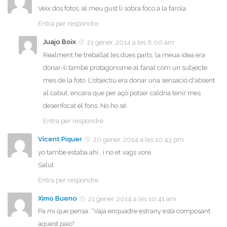
Veix dos fotos, al meu gust li sobra foco a la farola.
Entra per respondre
Juajo Boix
21 gener, 2014 a les 8:00 am
Realment he treballat les dues parts, la meua idea era
donar-li també protagonisme al fanal com un subjecte
mes de la foto. L'objectiu era donar una sensació d'absent
al cabut, encara que per açò potser caldria tenir mes
desenfocat el fons. No ho sé.
Entra per respondre
Vicent Piquer
20 gener, 2014 a les 10:43 pm
yo tambe estaba ahí , i no et vags vore.
Salut
Entra per respondre
Ximo Bueno
21 gener, 2014 a les 10:41 am
Pa mi que pensa: “Vaja enquadre estrany està composant
aquest paio".