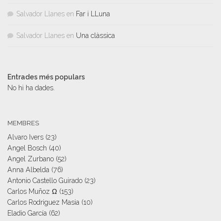
Salvador Llanes
en
Far i LLuna
Salvador Llanes
en
Una clàssica
Entrades més populars
No hi ha dades.
MEMBRES
Alvaro Ivers
(23)
Angel Bosch
(40)
Angel Zurbano
(52)
Anna Albelda
(76)
Antonio Castello Guirado
(23)
Carlos Muñoz Ω
(153)
Carlos Rodriguez Masia
(10)
Eladio García
(62)