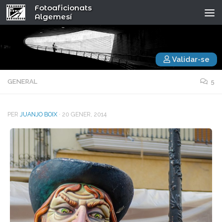
Fotoaficionats
Algemesí
Validar-se
GENERAL
5
PER
JUANJO BOIX
·
20 GENER, 2014