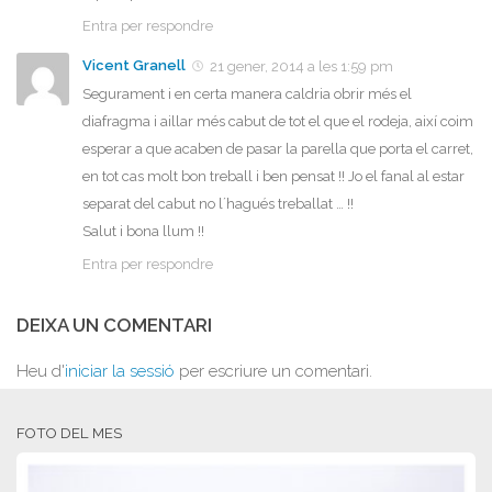
Entra per respondre
Vicent Granell
21 gener, 2014 a les 1:59 pm
Segurament i en certa manera caldria obrir més el
diafragma i aillar més cabut de tot el que el rodeja, així coim
esperar a que acaben de pasar la parella que porta el carret,
en tot cas molt bon treball i ben pensat !! Jo el fanal al estar
separat del cabut no l´hagués treballat … !!
Salut i bona llum !!
Entra per respondre
DEIXA UN COMENTARI
Heu d'
iniciar la sessió
per escriure un comentari.
FOTO DEL MES