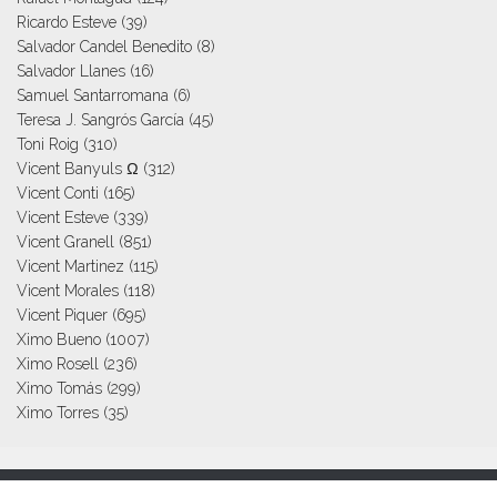
Ricardo Esteve
(39)
Salvador Candel Benedito
(8)
Salvador Llanes
(16)
Samuel Santarromana
(6)
Teresa J. Sangrós García
(45)
Toni Roig
(310)
Vicent Banyuls Ω
(312)
Vicent Conti
(165)
Vicent Esteve
(339)
Vicent Granell
(851)
Vicent Martinez
(115)
Vicent Morales
(118)
Vicent Piquer
(695)
Ximo Bueno
(1007)
Ximo Rosell
(236)
Ximo Tomás
(299)
Ximo Torres
(35)