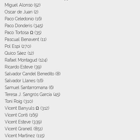
Miguel Alonso
(52)
Oscar de Juan
(2)
Paco Celedonio
(16)
Paco Donderis
(345)
Paco Tortosa Ω
(35)
Pascual Benavent
(11)
Pol Espi
(270)
Quico Sáez
(12)
Rafael Montagud
(124)
Ricardo Esteve
(39)
Salvador Candel Benedito
(8)
Salvador Llanes
(16)
Samuel Santarromana
(6)
Teresa J. Sangrós García
(45)
Toni Roig
(310)
Vicent Banyuls Ω
(312)
Vicent Conti
(165)
Vicent Esteve
(339)
Vicent Granell
(851)
Vicent Martinez
(115)