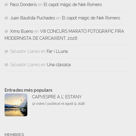
Paco Donderis
en
El capot màgic de Nek Romero.
Juan Bautista Puchades
en
El capot màgic de Nek Romero.
Ximo Bueno
en
VIII CONCURS MARATÓ FOTOGRÀFIC FIRA
MODERNISTA DE CARCAIXENT, 2026
Salvador Llanes
en
Far i LLuna
Salvador Llanes
en
Una clàssica
Entrades més populars
CAPVESPRE A L’ ESTANY
12 vistes
|
publicat el agost 9, 2026
MEMBRES