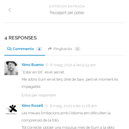
ANTERIOR ENTRADA
Passejant pel poble
4 RESPONSES
Comments
4
Pingbacks
0
Ximo Bueno
6 maig, 2021 a les 9:53 am
“Estar en tot”, és el secret.
Me sobra llum en el terç dret de baix, però el moment és
impagable.
Entra per respondre
Ximo Rosell
8 maig, 2021 a les 11:26 am
Les meues limitacions amb l’idioma em dificulten la
comprensió de la foto…
Tot correcte, potser una miquiua més de llum a la dels