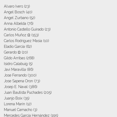
Alvaro Ivers
(23)
Angel Bosch
(40)
Angel Zurbano
(52)
Anna Albelda
(76)
Antonio Castello Guirado
(23)
Carlos Muñoz Ω
(153)
Carlos Rodriguez Masia
(10)
Eladio García
(62)
Gerardo Ω
(20)
Gildo Arribas
(268)
Isidro Calabuig
(5)
Javi Maravilla
(86)
Jose Ferrando
(300)
Jose Sapena Oron
(73)
Josep E. Naval
(386)
Juan Bautista Puchades
(205)
Juanjo Boix
(35)
Lorena Marín
(12)
Manuel Camacho
(3)
Mercedes García Hernández
(195)