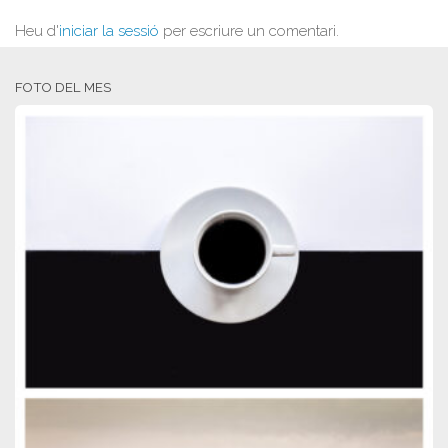
Heu d'
iniciar la sessió
per escriure un comentari.
FOTO DEL MES