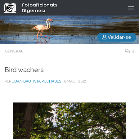
Fotoaficionats
Algemesí
Validar-se
GENERAL
4
Bird wachers
PER
JUAN BAUTISTA PUCHADES
·
5 MAIG, 2021