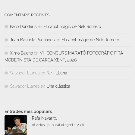
COMENTARIS RECENTS
Paco Donderis
en
El capot màgic de Nek Romero.
Juan Bautista Puchades
en
El capot màgic de Nek Romero.
Ximo Bueno
en
VIII CONCURS MARATÓ FOTOGRÀFIC FIRA
MODERNISTA DE CARCAIXENT, 2026
Salvador Llanes
en
Far i LLuna
Salvador Llanes
en
Una clàssica
Entrades més populars
Rafa Navarro.
16 vistes
|
publicat el agost 1, 2026