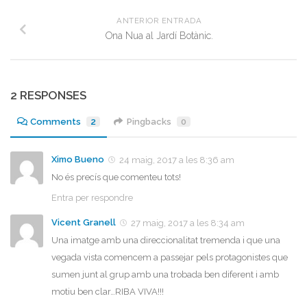
ANTERIOR ENTRADA
Ona Nua al Jardí Botànic.
2 RESPONSES
Comments
2
Pingbacks
0
Ximo Bueno
24 maig, 2017 a les 8:36 am
No és precís que comenteu tots!
Entra per respondre
Vicent Granell
27 maig, 2017 a les 8:34 am
Una imatge amb una direccionalitat tremenda i que una
vegada vista comencem a passejar pels protagonistes que
sumen junt al grup amb una trobada ben diferent i amb
motiu ben clar…RIBA VIVA!!!