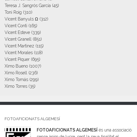
Teresa J. Sangrós García
(45)
Toni Roig
(310)
Vicent Banyuls Ω
(312)
Vicent Conti
(165)
Vicent Esteve
(339)
Vicent Granell
(851)
Vicent Martinez
(115)
Vicent Morales
(118)
Vicent Piquer
(695)
Ximo Bueno
(1007)
Ximo Rosell
(236)
Ximo Tomás
(299)
Ximo Torres
(35)
FOTOAFICIONATS ALGEMESÍ
FOTOAFICIONATS ALGEMESÍ
és una associació
sense ànim de lucre, sent la seua finalitat el