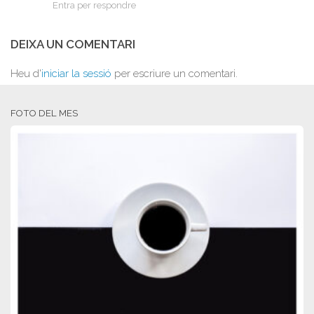
Entra per respondre
DEIXA UN COMENTARI
Heu d'
iniciar la sessió
per escriure un comentari.
FOTO DEL MES