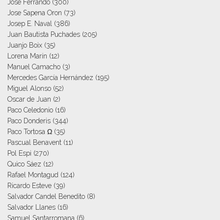
Jose Ferrando
(300)
Jose Sapena Oron
(73)
Josep E. Naval
(386)
Juan Bautista Puchades
(205)
Juanjo Boix
(35)
Lorena Marín
(12)
Manuel Camacho
(3)
Mercedes García Hernández
(195)
Miguel Alonso
(52)
Oscar de Juan
(2)
Paco Celedonio
(16)
Paco Donderis
(344)
Paco Tortosa Ω
(35)
Pascual Benavent
(11)
Pol Espi
(270)
Quico Sáez
(12)
Rafael Montagud
(124)
Ricardo Esteve
(39)
Salvador Candel Benedito
(8)
Salvador Llanes
(16)
Samuel Santarromana
(6)