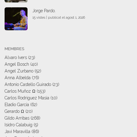
Jorge Pardo.
15 vistes
|
publicat el agost 1, 2026
MEMBRES
Alvaro Ivers
(23)
Angel Bosch
(40)
Angel Zurbano
(52)
Anna Albelda
(76)
Antonio Castello Guirado
(23)
Carlos Muñoz Ω
(153)
Carlos Rodriguez Masia
(10)
Eladio García
(62)
Gerardo Ω
(20)
Gildo Arribas
(268)
Isidro Calabuig
(5)
Javi Maravilla
(86)