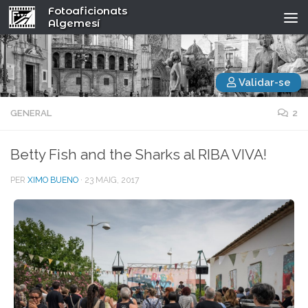
Fotoaficionats
Algemesí
Validar-se
GENERAL
2
Betty Fish and the Sharks al RIBA VIVA!
PER
XIMO BUENO
·
23 MAIG, 2017