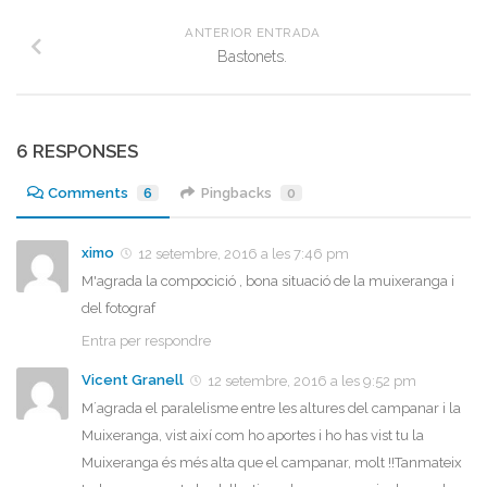
ANTERIOR ENTRADA
Bastonets.
6 RESPONSES
Comments
6
Pingbacks
0
ximo
12 setembre, 2016 a les 7:46 pm
M'agrada la compocició , bona situació de la muixeranga i
del fotograf
Entra per respondre
Vicent Granell
12 setembre, 2016 a les 9:52 pm
M´agrada el paralelisme entre les altures del campanar i la
Muixeranga, vist així com ho aportes i ho has vist tu la
Muixeranga és més alta que el campanar, molt !!Tanmateix