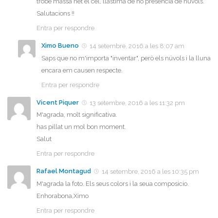
trobe massa net el cel, llastima de no presencia de nuvols.
Salutacions !!
Entra per respondre
Ximo Bueno
14 setembre, 2016 a les 8:07 am
Saps que no m'importa "inventar", però els núvols i la lluna
encara em causen respecte.
Entra per respondre
Vicent Piquer
13 setembre, 2016 a les 11:32 pm
M'agrada, molt significativa.
has pillat un mol bon moment.
Salut
Entra per respondre
Rafael Montagud
14 setembre, 2016 a les 10:35 pm
M'agrada la foto. Els seus colors i la seua composicio.
Enhorabona,Ximo
Entra per respondre