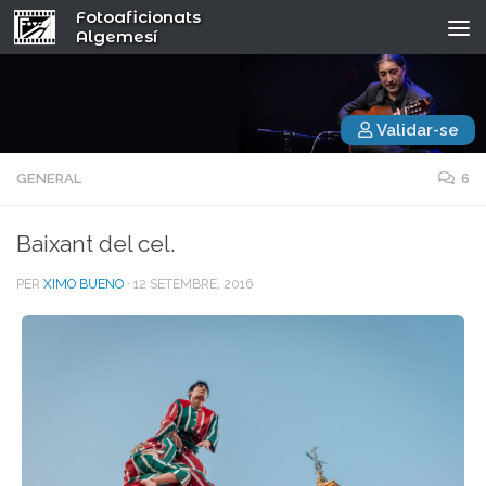
Fotoaficionats
Algemesí
Validar-se
GENERAL
6
Baixant del cel.
PER
XIMO BUENO
·
12 SETEMBRE, 2016