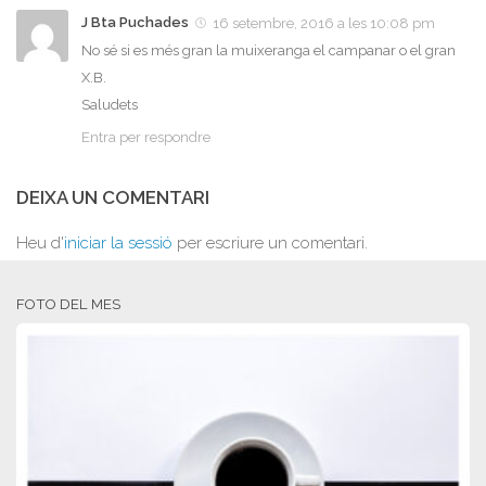
J Bta Puchades
16 setembre, 2016 a les 10:08 pm
No sé si es més gran la muixeranga el campanar o el gran
X.B.
Saludets
Entra per respondre
DEIXA UN COMENTARI
Heu d'
iniciar la sessió
per escriure un comentari.
FOTO DEL MES