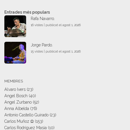
Entrades més populars
Rafa Navarro.
16 vistes
|
publicat el agost 1, 2026
Jorge Pardo.
15 vistes
|
publicat el agost 1, 2026
MEMBRES
Alvaro Ivers
(23)
Angel Bosch
(40)
Angel Zurbano
(52)
Anna Albelda
(76)
Antonio Castello Guirado
(23)
Carlos Muñoz Ω
(153)
Carlos Rodriguez Masia
(10)