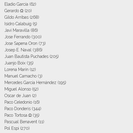
Eladio García
(62)
Gerardo Ω
(20)
Gildo Arribas
(268)
Isidro Calabuig
(5)
Javi Maravilla
(86)
Jose Ferrando
(300)
Jose Sapena Oron
(73)
Josep E. Naval
(386)
Juan Bautista Puchades
(205)
Juanjo Boix
(35)
Lorena Marín
(12)
Manuel Camacho
(3)
Mercedes García Hernández
(195)
Miguel Alonso
(52)
Oscar de Juan
(2)
Paco Celedonio
(16)
Paco Donderis
(344)
Paco Tortosa Ω
(35)
Pascual Benavent
(11)
Pol Espi
(270)