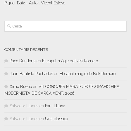
Piquer Baix - Autor: Vicent Esteve
COMENTARIS RECENTS
Paco Donderis
en
El capot màgic de Nek Romero.
Juan Bautista Puchades
en
El capot màgic de Nek Romero.
Ximo Bueno
en
VIII CONCURS MARATÓ FOTOGRÀFIC FIRA
MODERNISTA DE CARCAIXENT, 2026
Salvador Llanes
en
Far i LLuna
Salvador Llanes
en
Una clàssica