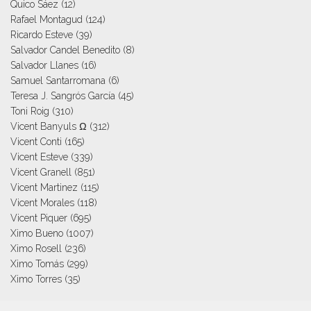
Quico Sáez
(12)
Rafael Montagud
(124)
Ricardo Esteve
(39)
Salvador Candel Benedito
(8)
Salvador Llanes
(16)
Samuel Santarromana
(6)
Teresa J. Sangrós García
(45)
Toni Roig
(310)
Vicent Banyuls Ω
(312)
Vicent Conti
(165)
Vicent Esteve
(339)
Vicent Granell
(851)
Vicent Martinez
(115)
Vicent Morales
(118)
Vicent Piquer
(695)
Ximo Bueno
(1007)
Ximo Rosell
(236)
Ximo Tomás
(299)
Ximo Torres
(35)