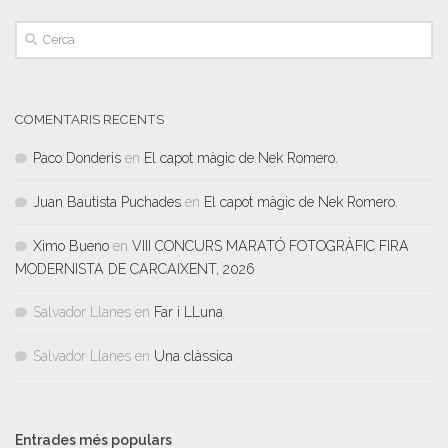
COMENTARIS RECENTS
Paco Donderis
en
El capot màgic de Nek Romero.
Juan Bautista Puchades
en
El capot màgic de Nek Romero.
Ximo Bueno
en
VIII CONCURS MARATÓ FOTOGRÀFIC FIRA
MODERNISTA DE CARCAIXENT, 2026
Salvador Llanes
en
Far i LLuna
Salvador Llanes
en
Una clàssica
Entrades més populars