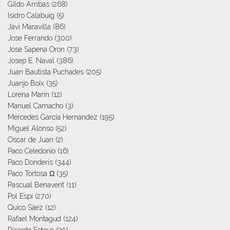
Gildo Arribas
(268)
Isidro Calabuig
(5)
Javi Maravilla
(86)
Jose Ferrando
(300)
Jose Sapena Oron
(73)
Josep E. Naval
(386)
Juan Bautista Puchades
(205)
Juanjo Boix
(35)
Lorena Marín
(12)
Manuel Camacho
(3)
Mercedes García Hernández
(195)
Miguel Alonso
(52)
Oscar de Juan
(2)
Paco Celedonio
(16)
Paco Donderis
(344)
Paco Tortosa Ω
(35)
Pascual Benavent
(11)
Pol Espi
(270)
Quico Sáez
(12)
Rafael Montagud
(124)
Ricardo Esteve
(39)