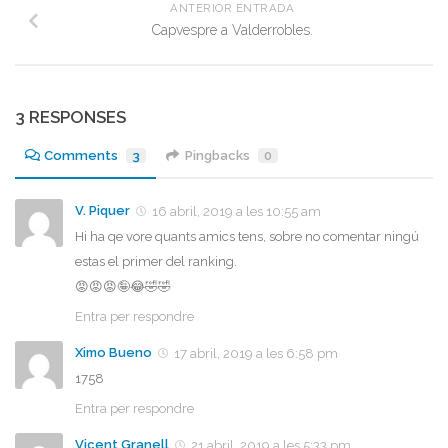
ANTERIOR ENTRADA
Capvespre a Valderrobles.
3 RESPONSES
Comments
3
Pingbacks
0
V. Piquer
16 abril, 2019 a les 10:55 am
Hi ha qe vore quants amics tens, sobre no comentar ningú
estas el primer del ranking.
😡😡😡🤪😂🤣🤣
Entra per respondre
Ximo Bueno
17 abril, 2019 a les 6:58 pm
1758
Entra per respondre
Vicent Granell
21 abril, 2019 a les 5:33 pm