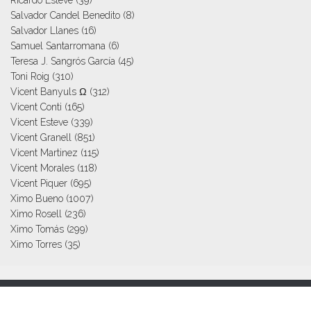
Salvador Candel Benedito
(8)
Salvador Llanes
(16)
Samuel Santarromana
(6)
Teresa J. Sangrós García
(45)
Toni Roig
(310)
Vicent Banyuls Ω
(312)
Vicent Conti
(165)
Vicent Esteve
(339)
Vicent Granell
(851)
Vicent Martinez
(115)
Vicent Morales
(118)
Vicent Piquer
(695)
Ximo Bueno
(1007)
Ximo Rosell
(236)
Ximo Tomás
(299)
Ximo Torres
(35)