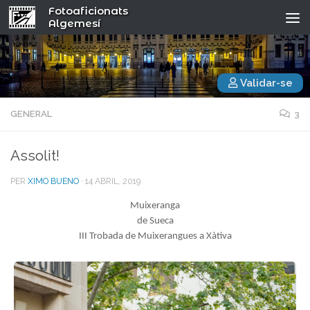
Fotoaficionats
Algemesí
Validar-se
GENERAL
3
Assolit!
PER
XIMO BUENO
·
14 ABRIL, 2019
Muixeranga
de Sueca
III Trobada de Muixerangues a Xàtiva