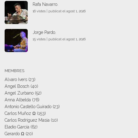
Rafa Navarro.
16 vistes
|
publicat el agost 1, 2026
Jorge Pardo.
15 vistes
|
publicat el agost 1, 2026
MEMBRES
Alvaro Ivers
(23)
Angel Bosch
(40)
Angel Zurbano
(52)
Anna Albelda
(76)
Antonio Castello Guirado
(23)
Carlos Muñoz Ω
(153)
Carlos Rodriguez Masia
(10)
Eladio García
(62)
Gerardo Ω
(20)