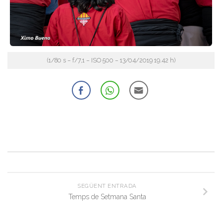
(1/80 s – f/7,1 – ISO 500 – 13/04/2019 19.42 h)
SEGÜENT ENTRADA
Temps de Setmana Santa