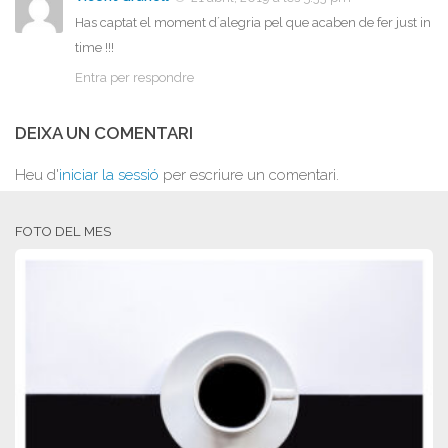
Has captat el moment d´alegria pel que acaben de fer just in
time !!!
Entra per respondre
DEIXA UN COMENTARI
Heu d'
iniciar la sessió
per escriure un comentari.
FOTO DEL MES