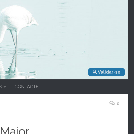
Validar-se
S
CONTACTE
2
 Major