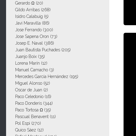
Gerardo Ω
(20)
Gildo Arribas
(268)
Isidro Calabuig
(5)
Javi Maravilla
(86)
Jose Ferrando
(300)
Jose Sapena Oron
(73)
Josep E. Naval
(386)
Juan Bautista Puchades
(205)
Juanjo Boix
(35)
Lorena Marín
(12)
Manuel Camacho
(3)
Mercedes García Hernández
(195)
Miguel Alonso
(52)
Oscar de Juan
(2)
Paco Celedonio
(16)
Paco Donderis
(344)
Paco Tortosa Ω
(35)
Pascual Benavent
(11)
Pol Espi
(270)
Quico Sáez
(12)