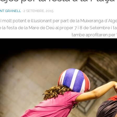
ENT GRANELL
·
2 SETEMBRE, 2015
i molt potent e il.lusionant per part de la Muixeranga d´Alg
e la festa de la Mare de Deú al proper 7 i 8 de Setembre i
tambe aprofitaren per “