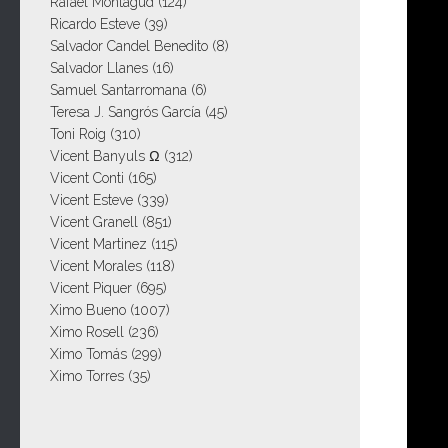
Rafael Montagud
(124)
Ricardo Esteve
(39)
Salvador Candel Benedito
(8)
Salvador Llanes
(16)
Samuel Santarromana
(6)
Teresa J. Sangrós García
(45)
Toni Roig
(310)
Vicent Banyuls Ω
(312)
Vicent Conti
(165)
Vicent Esteve
(339)
Vicent Granell
(851)
Vicent Martinez
(115)
Vicent Morales
(118)
Vicent Piquer
(695)
Ximo Bueno
(1007)
Ximo Rosell
(236)
Ximo Tomás
(299)
Ximo Torres
(35)