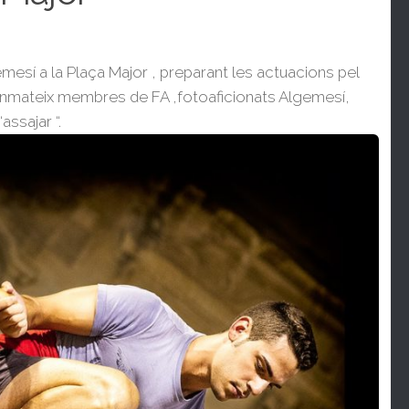
emesí a la Plaça Major , preparant les actuacions pel
 tanmateix membres de FA ,fotoaficionats Algemesí,
assajar “.