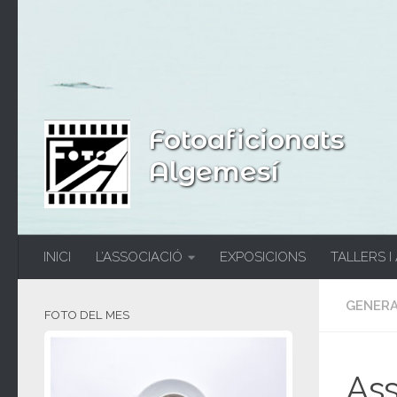
Fotoaficionats
Algemesí
INICI
L’ASSOCIACIÓ
EXPOSICIONS
TALLERS I
GENER
FOTO DEL MES
Ass