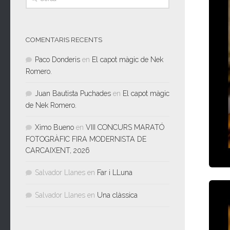
COMENTARIS RECENTS
Paco Donderis
en
El capot màgic de Nek
Romero.
Juan Bautista Puchades
en
El capot màgic
de Nek Romero.
Ximo Bueno
en
VIII CONCURS MARATÓ
FOTOGRÀFIC FIRA MODERNISTA DE
CARCAIXENT, 2026
Salvador Llanes
en
Far i LLuna
Salvador Llanes
en
Una clàssica