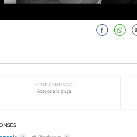
ANTERIOR ENTRADA
Assajos a la plaça
PONSES
mments
2
Pingbacks
0