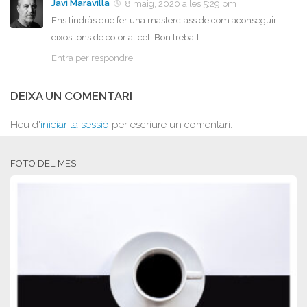
Javi Maravilla
8 maig, 2020 a les 5:29 pm
Ens tindràs que fer una masterclass de com aconseguir
eixos tons de color al cel. Bon treball.
Entra per respondre
DEIXA UN COMENTARI
Heu d'
iniciar la sessió
per escriure un comentari.
FOTO DEL MES