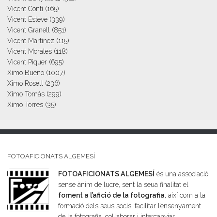
Vicent Conti
(165)
Vicent Esteve
(339)
Vicent Granell
(851)
Vicent Martinez
(115)
Vicent Morales
(118)
Vicent Piquer
(695)
Ximo Bueno
(1007)
Ximo Rosell
(236)
Ximo Tomás
(299)
Ximo Torres
(35)
FOTOAFICIONATS ALGEMESÍ
FOTOAFICIONATS ALGEMESÍ
és una associació
sense ànim de lucre, sent la seua finalitat el
foment a l’afició de la fotografia
, així com a la
formació dels seus socis, facilitar l’ensenyament
de la fotografia, col·laborar i intercanviar