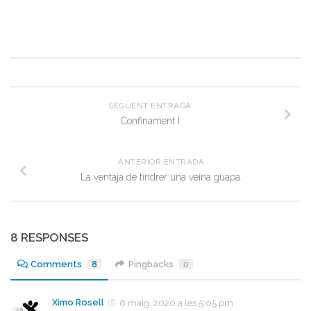
SEGÜENT ENTRADA
Confinament I
ANTERIOR ENTRADA
La ventaja de tindrer una veina guapa.
8 RESPONSES
Comments
8
Pingbacks
0
Ximo Rosell
6 maig, 2020 a les 5:05 pm