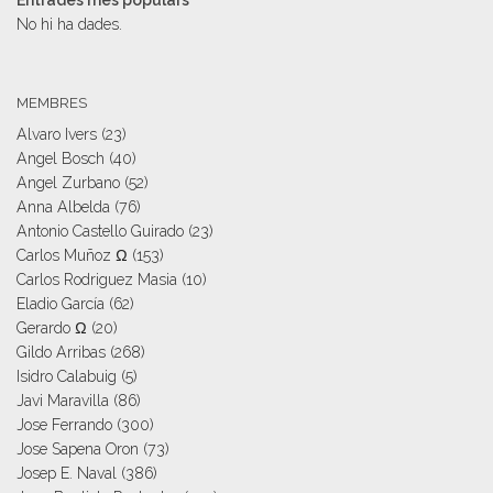
No hi ha dades.
MEMBRES
Alvaro Ivers
(23)
Angel Bosch
(40)
Angel Zurbano
(52)
Anna Albelda
(76)
Antonio Castello Guirado
(23)
Carlos Muñoz Ω
(153)
Carlos Rodriguez Masia
(10)
Eladio García
(62)
Gerardo Ω
(20)
Gildo Arribas
(268)
Isidro Calabuig
(5)
Javi Maravilla
(86)
Jose Ferrando
(300)
Jose Sapena Oron
(73)
Josep E. Naval
(386)