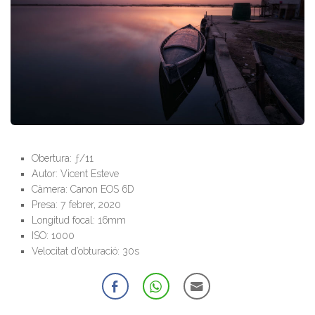
Obertura: ƒ/11
Autor: Vicent Esteve
Càmera: Canon EOS 6D
Presa: 7 febrer, 2020
Longitud focal: 16mm
ISO: 1000
Velocitat d’obturació: 30s