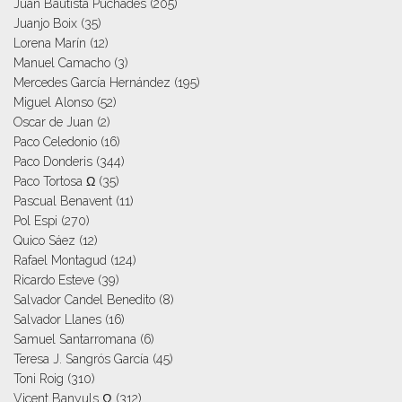
Juan Bautista Puchades
(205)
Juanjo Boix
(35)
Lorena Marín
(12)
Manuel Camacho
(3)
Mercedes García Hernández
(195)
Miguel Alonso
(52)
Oscar de Juan
(2)
Paco Celedonio
(16)
Paco Donderis
(344)
Paco Tortosa Ω
(35)
Pascual Benavent
(11)
Pol Espi
(270)
Quico Sáez
(12)
Rafael Montagud
(124)
Ricardo Esteve
(39)
Salvador Candel Benedito
(8)
Salvador Llanes
(16)
Samuel Santarromana
(6)
Teresa J. Sangrós García
(45)
Toni Roig
(310)
Vicent Banyuls Ω
(312)