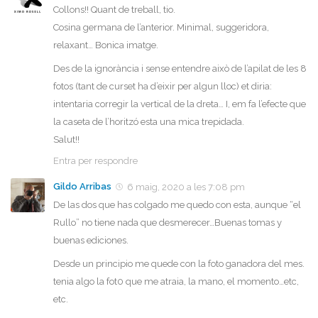
Collons!! Quant de treball, tio.
Cosina germana de l’anterior. Minimal, suggeridora,
relaxant… Bonica imatge.
Des de la ignorància i sense entendre això de l’apilat de les 8
fotos (tant de curset ha d’eixir per algun lloc) et diria:
intentaria corregir la vertical de la dreta… I, em fa l’efecte que
la caseta de l’horitzó esta una mica trepidada.
Salut!!
Entra per respondre
Gildo Arribas
6 maig, 2020 a les 7:08 pm
De las dos que has colgado me quedo con esta, aunque “el
Rullo” no tiene nada que desmerecer…Buenas tomas y
buenas ediciones.
Desde un principio me quede con la foto ganadora del mes.
tenia algo la fot0 que me atraia, la mano, el momento…etc,
etc.