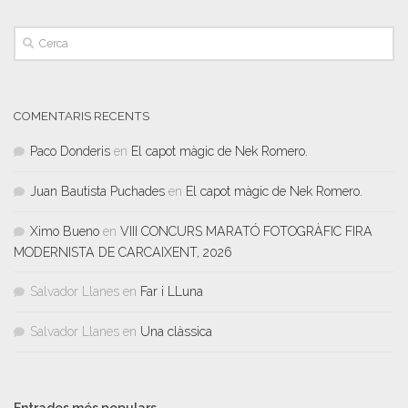
COMENTARIS RECENTS
Paco Donderis
en
El capot màgic de Nek Romero.
Juan Bautista Puchades
en
El capot màgic de Nek Romero.
Ximo Bueno
en
VIII CONCURS MARATÓ FOTOGRÀFIC FIRA
MODERNISTA DE CARCAIXENT, 2026
Salvador Llanes
en
Far i LLuna
Salvador Llanes
en
Una clàssica
Entrades més populars