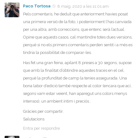
Paco Tortosa
8 maig, 2020 a les 11:01 am
Pels comentaris, he deduït que anteriorment havies posat
una primera versió de la foto, i posteriorment l’has canviada
per una altra, amb correccions, que entenc serà l’actual.
Opine que aquests casos, cal mantindre totes dues versions,
perquè si no els primers comentaris perden sentit i a més es
tindria la possibilitat de comparar-les.
Has fet una gran feina, apilant 8 preses a 30 segons, supose
que amb la finalitat d’obtindre aquestes traces en el cel,
perquè la profunditat de camp la tenies assegurada. Una
bona labor d’edició també respecte al color (encara que ací,
segons vam estar veient, han aparegut uns colors menys
intensos), un ambient íntim i preciós .
Gràcies per compartir.
Salutacions
Entra per respondre