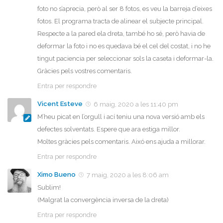
foto no s’aprecia, però al ser 8 fotos, es veu la barreja d’eixes
fotos. El programa tracta de alinear el subjecte principal.
Respecte a la pared ela dreta, també ho sé, però havia de
deformar la foto i no es quedava bé el cel del costat, i no he
tingut paciencia per seleccionar sols la caseta i deformar-la.
Gràcies pels vostres comentaris.
Entra per respondre
Vicent Esteve
6 maig, 2020 a les 11:40 pm
M’heu picat en l’orgull i ací teniu una nova versió amb els
defectes solventats. Espere que ara estiga millor.
Moltes gràcies pels comentaris. Aixó ens ajuda a millorar.
Entra per respondre
Ximo Bueno
7 maig, 2020 a les 8:06 am
Sublim!
(Malgrat la convergència inversa de la dreta)
Entra per respondre