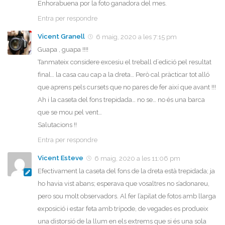
Enhorabuena por la foto ganadora del mes.
Entra per respondre
Vicent Granell
6 maig, 2020 a les 7:15 pm
Guapa , guapa !!!!
Tanmateix considere excesiu el treball d´edició pel resultat
final… la casa cau cap a la dreta… Però cal pràcticar tot alló
que aprens pels cursets que no pares de fer així que avant !!!
Ah i la caseta del fons trepidada… no se… no és una barca
que se mou pel vent…
Salutacions !!
Entra per respondre
Vicent Esteve
6 maig, 2020 a les 11:06 pm
Efectivament la caseta del fons de la dreta està trepidada; ja
ho havia vist abans; esperava que vosaltres no s’adonareu,
pero sou molt observadors. Al fer l’apilat de fotos amb llarga
exposició i estar feta amb trípode, de vegades es produeix
una distorsió de la llum en els extrems que si és una sola