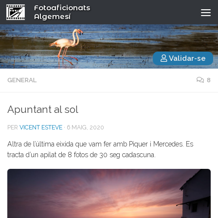
Fotoaficionats
Algemesí
Validar-se
GENERAL
8
Apuntant al sol
PER
VICENT ESTEVE
·
6 MAIG, 2020
Altra de l’última eixida que vam fer amb Piquer i Mercedes. Es
tracta d’un apilat de 8 fotos de 30 seg cadascuna.