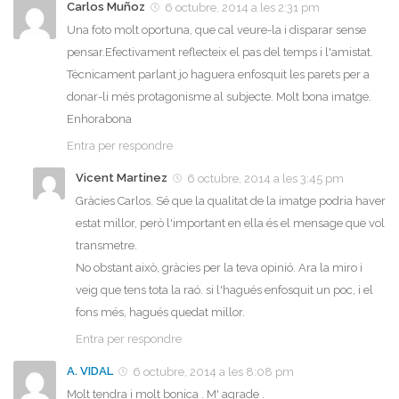
Carlos Muñoz
6 octubre, 2014 a les 2:31 pm
Una foto molt oportuna, que cal veure-la i disparar sense
pensar.Efectivament reflecteix el pas del temps i l'amistat.
Tècnicament parlant jo haguera enfosquit les parets per a
donar-li més protagonisme al subjecte. Molt bona imatge.
Enhorabona
Entra per respondre
Vicent Martinez
6 octubre, 2014 a les 3:45 pm
Gràcies Carlos. Sé que la qualitat de la imatge podria haver
estat millor, però l'important en ella és el mensage que vol
transmetre.
No obstant això, gràcies per la teva opinió. Ara la miro i
veig que tens tota la raó. si l'hagués enfosquit un poc, i el
fons més, hagués quedat millor.
Entra per respondre
A. VIDAL
6 octubre, 2014 a les 8:08 pm
Molt tendra i molt bonica . M' agrade .