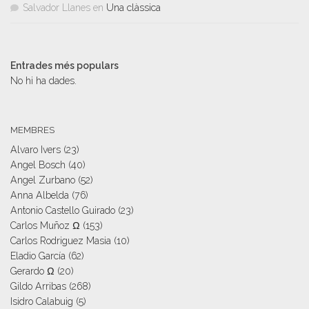
Salvador Llanes
en
Una clàssica
Entrades més populars
No hi ha dades.
MEMBRES
Alvaro Ivers
(23)
Angel Bosch
(40)
Angel Zurbano
(52)
Anna Albelda
(76)
Antonio Castello Guirado
(23)
Carlos Muñoz Ω
(153)
Carlos Rodriguez Masia
(10)
Eladio García
(62)
Gerardo Ω
(20)
Gildo Arribas
(268)
Isidro Calabuig
(5)