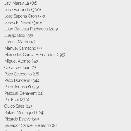
Javi Maravilla
(86)
Jose Ferrando
(300)
Jose Sapena Oron
(73)
Josep E. Naval
(386)
Juan Bautista Puchades
(205)
Juanjo Boix
(35)
Lorena Marín
(12)
Manuel Camacho
(3)
Mercedes García Hernández
(195)
Miguel Alonso
(52)
Oscar de Juan
(2)
Paco Celedonio
(16)
Paco Donderis
(344)
Paco Tortosa Ω
(35)
Pascual Benavent
(11)
Pol Espi
(270)
Quico Sáez
(12)
Rafael Montagud
(124)
Ricardo Esteve
(39)
Salvador Candel Benedito
(8)