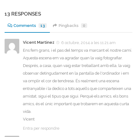
13 RESPONSES
Comments
13
Pingbacks
0
Vicent Martinez
6 octubre, 2014 a les 11:21 am
Ens fem grans, i el pas del temps va marcant el nostre camí.
Aquesta escena em va agradar quan la vaig fotografiar.
Després, a casa, quan vaig estar treballant amb ella, la vaig
observar detingudament en la pantalla de l'ordinador i em
va omplir el cor de tendresa. És realment una escena
entranyable i la dedico a tots aquells que comparteixen una
amistat, sigui el tipus que sigui. Perquè els amics, els bons
amics, és el únic important que trobarem en aquesta curta
vida.
Vicent
Entra per respondre