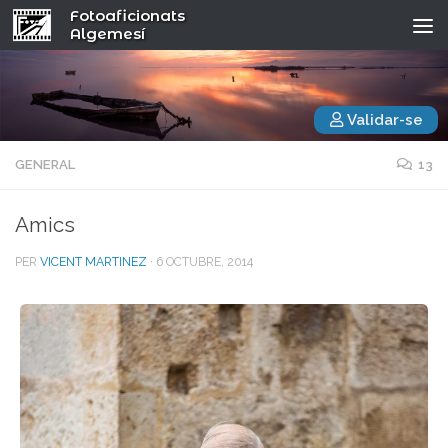
Fotoaficionats
Algemesí
Validar-se
GENERAL
13
Amics
PER
VICENT MARTINEZ
·
6 OCTUBRE, 2014