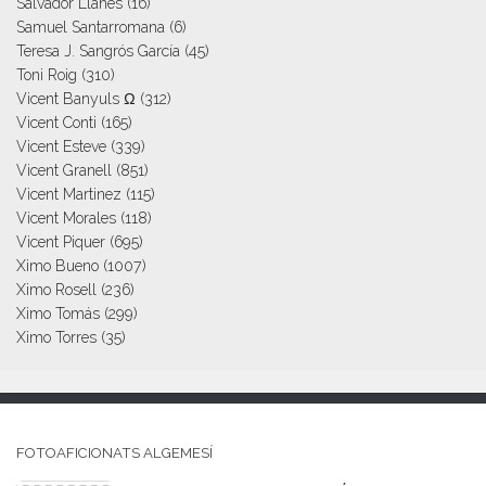
Salvador Llanes
(16)
Samuel Santarromana
(6)
Teresa J. Sangrós García
(45)
Toni Roig
(310)
Vicent Banyuls Ω
(312)
Vicent Conti
(165)
Vicent Esteve
(339)
Vicent Granell
(851)
Vicent Martinez
(115)
Vicent Morales
(118)
Vicent Piquer
(695)
Ximo Bueno
(1007)
Ximo Rosell
(236)
Ximo Tomás
(299)
Ximo Torres
(35)
FOTOAFICIONATS ALGEMESÍ