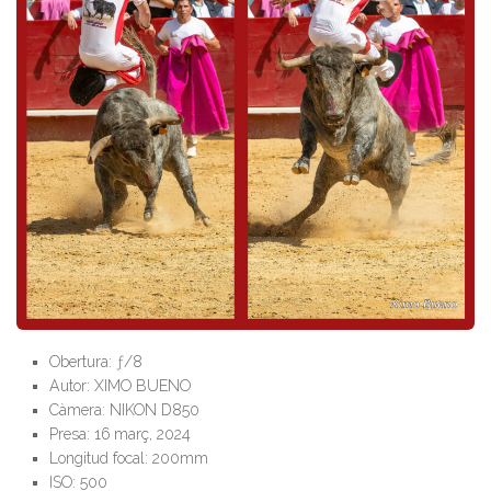
Obertura: ƒ/8
Autor: XIMO BUENO
Càmera: NIKON D850
Presa: 16 març, 2024
Longitud focal: 200mm
ISO: 500