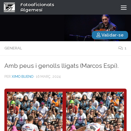
Fotoaficionats
Algemesí
Validar-se
GENERAL
1
Amb peus i genolls lligats (Marcos Espí).
PER
XIMO BUENO
·
16 MARÇ, 2024