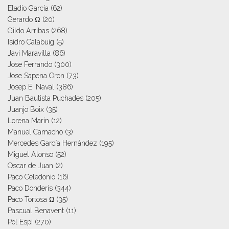
Eladio García
(62)
Gerardo Ω
(20)
Gildo Arribas
(268)
Isidro Calabuig
(5)
Javi Maravilla
(86)
Jose Ferrando
(300)
Jose Sapena Oron
(73)
Josep E. Naval
(386)
Juan Bautista Puchades
(205)
Juanjo Boix
(35)
Lorena Marín
(12)
Manuel Camacho
(3)
Mercedes García Hernández
(195)
Miguel Alonso
(52)
Oscar de Juan
(2)
Paco Celedonio
(16)
Paco Donderis
(344)
Paco Tortosa Ω
(35)
Pascual Benavent
(11)
Pol Espi
(270)