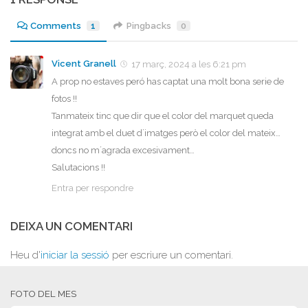
Comments
1
Pingbacks
0
Vicent Granell
17 març, 2024 a les 6:21 pm
A prop no estaves peró has captat una molt bona serie de
fotos !!
Tanmateix tinc que dir que el color del marquet queda
integrat amb el duet d´imatges però el color del mateix…
doncs no m´agrada excesivament…
Salutacions !!
Entra per respondre
DEIXA UN COMENTARI
Heu d'
iniciar la sessió
per escriure un comentari.
FOTO DEL MES