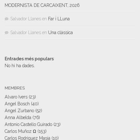
MODERNISTA DE CARCAIXENT, 2026
Salvador Llanes
en
Far i LLuna
Salvador Llanes
en
Una clàssica
Entrades més populars
No hi ha dades.
MEMBRES
Alvaro Ivers
(23)
Angel Bosch
(40)
Angel Zurbano
(52)
Anna Albelda
(76)
Antonio Castello Guirado
(23)
Carlos Muñoz Ω
(153)
Carlos Rodriguez Masia
(10)