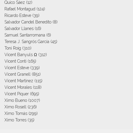
Quico Sáez
(12)
Rafael Montagud
(124)
Ricardo Esteve
(39)
Salvador Candel Benedito
(8)
Salvador Llanes
(16)
Samuel Santarromana
(6)
Teresa J. Sangrós García
(45)
Toni Roig
(310)
Vicent Banyuls Ω
(312)
Vicent Conti
(165)
Vicent Esteve
(339)
Vicent Granell
(851)
Vicent Martinez
(115)
Vicent Morales
(118)
Vicent Piquer
(695)
Ximo Bueno
(1007)
Ximo Rosell
(236)
Ximo Tomás
(299)
Ximo Torres
(35)