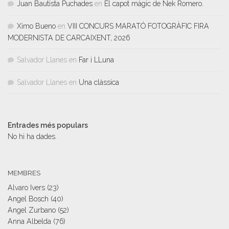
Juan Bautista Puchades
en
El capot màgic de Nek Romero.
Ximo Bueno
en
VIII CONCURS MARATÓ FOTOGRÀFIC FIRA
MODERNISTA DE CARCAIXENT, 2026
Salvador Llanes
en
Far i LLuna
Salvador Llanes
en
Una clàssica
Entrades més populars
No hi ha dades.
MEMBRES
Alvaro Ivers
(23)
Angel Bosch
(40)
Angel Zurbano
(52)
Anna Albelda
(76)