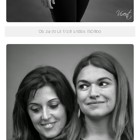
Ob. 24-70 LII f/2.8 1/160s ISO 800