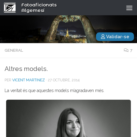
Fotoaficionats
Algemesí
Validar-se
GENERAL
7
Altres models.
PER
VICENT MARTINEZ
·
27 OCTUBRE, 2014
La veritat és que aquestes models m’agradaven més.