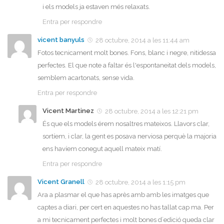
i els models ja estaven més relaxats.
Entra per respondre
vicent banyuls
28 octubre, 2014 a les 11:44 am
Fotos tecnicament molt bones. Fons, blanc i negre, nitidessa
perfectes. El que note a faltar és l'espontaneitat dels models,
semblem acartonats, sense vida.
Entra per respondre
Vicent Martinez
28 octubre, 2014 a les 12:21 pm
És que els models érem nosaltres mateixos. Llavors clar,
sortíem, i clar, la gent es posava nerviosa perquè la majoria
ens havíem conegut aquell mateix matí.
Entra per respondre
Vicent Granell
28 octubre, 2014 a les 1:15 pm
Ara a plasmar el que has après amb amb les imatges que
captes a diari, per cert en aquestes no has tallat cap ma. Per
a mi tecnicament perfectes i molt bones d´edició queda clar