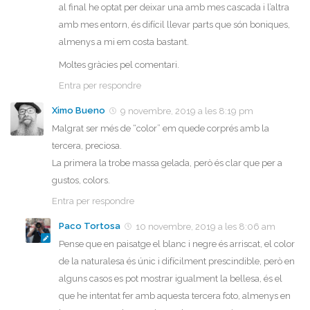
al final he optat per deixar una amb mes cascada i l’altra
amb mes entorn, és difícil llevar parts que són boniques,
almenys a mi em costa bastant.
Moltes gràcies pel comentari.
Entra per respondre
Ximo Bueno
9 novembre, 2019 a les 8:19 pm
Malgrat ser més de “color” em quede corprés amb la
tercera, preciosa.
La primera la trobe massa gelada, però és clar que per a
gustos, colors.
Entra per respondre
Paco Tortosa
10 novembre, 2019 a les 8:06 am
Pense que en paisatge el blanc i negre és arriscat, el color
de la naturalesa és únic i difícilment prescindible, però en
alguns casos es pot mostrar igualment la bellesa, és el
que he intentat fer amb aquesta tercera foto, almenys en