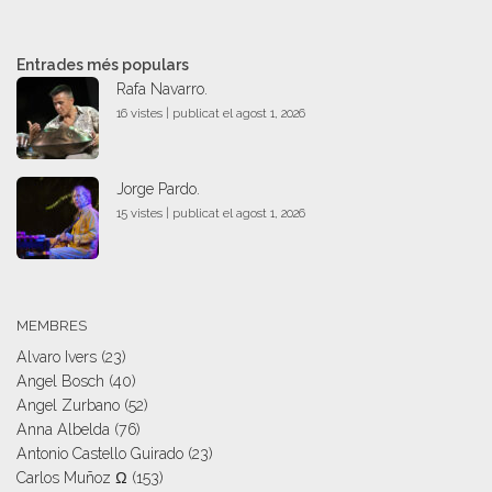
Entrades més populars
Rafa Navarro.
16 vistes
|
publicat el agost 1, 2026
Jorge Pardo.
15 vistes
|
publicat el agost 1, 2026
MEMBRES
Alvaro Ivers
(23)
Angel Bosch
(40)
Angel Zurbano
(52)
Anna Albelda
(76)
Antonio Castello Guirado
(23)
Carlos Muñoz Ω
(153)