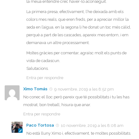
la meua entendre crec haver-lo aconseguit.
La primera presa, efectivament, l’he deixada amb els
colors mes reals, que eren freds, per a apreciar millor la
seda en l’aigua, en la segona li he donat un toc més càlid,
perquè a part de les cascades, apareix mes entorn, i em
demanava un altre processament.
Moltes gràcies per comentar, agraïsc molt els punts de
vista de cadascun.
Salutacions.
Entra per respondre
Ximo Tomás
9 novembre, 2019 a les 8:52 pm
No conec el lloc però pareix que té possibilitats i tu les has
mostrat, bon treball, hisura que anar.
Entra per respondre
Paco Tortosa
10 novembre, 2019 a les 8:08 am
No està lluny Ximo i, efectivament, te moltes possibilitats.