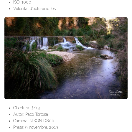
ISO: 1000
Velocitat d’obturació: 6s
Obertura: ƒ/13
Autor: Paco Tortosa
Càmera: NIKON D800
Presa: 9 novembre, 2019