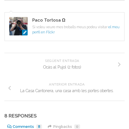
Paco Tortosa Ω
Si voleu veure mes treballs meus podeu visitar
el meu
perfil en Flickr
SEGÜENT ENTRADA
Ocàs al Pujol (2 fotos)
ANTERIOR ENTRADA
La Casa Cantonera, una casa amb les portes obertes.
8 RESPONSES
Comments
8
Pingbacks
0