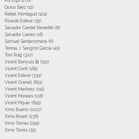
Pol Espi
(270)
Quico Sáez
(12)
Rafael Montagud
(124)
Ricardo Esteve
(39)
Salvador Candel Benedito
(8)
Salvador Llanes
(16)
Samuel Santarromana
(6)
Teresa J. Sangrós García
(45)
Toni Roig
(310)
Vicent Banyuls Ω
(312)
Vicent Conti
(165)
Vicent Esteve
(339)
Vicent Granell
(851)
Vicent Martinez
(115)
Vicent Morales
(118)
Vicent Piquer
(695)
Ximo Bueno
(1007)
Ximo Rosell
(236)
Ximo Tomás
(299)
Ximo Torres
(35)