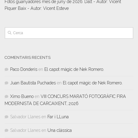
Fotos guanyadores mes de juny de 2026. Dalt - Autor: Vicent
Piquer Baix - Autor: Vicent Esteve
COMENTARIS RECENTS
Paco Donderis
en
El capot màgic de Nek Romero.
Juan Bautista Puchades
en
El capot màgic de Nek Romero.
Ximo Bueno
en
VIII CONCURS MARATÓ FOTOGRÀFIC FIRA
MODERNISTA DE CARCAIXENT, 2026
Salvador Llanes
en
Far i LLuna
Salvador Llanes
en
Una clàssica