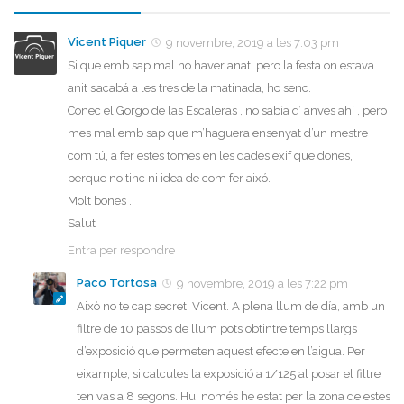
Vicent Piquer
9 novembre, 2019 a les 7:03 pm
Si que emb sap mal no haver anat, pero la festa on estava
anit s’acabá a les tres de la matinada, ho senc.
Conec el Gorgo de las Escaleras , no sabía q’ anves ahí , pero
mes mal emb sap que m’haguera ensenyat d’un mestre
com tú, a fer estes tomes en les dades exif que dones,
perque no tinc ni idea de com fer aixó.
Molt bones .
Salut
Entra per respondre
Paco Tortosa
9 novembre, 2019 a les 7:22 pm
Això no te cap secret, Vicent. A plena llum de día, amb un
filtre de 10 passos de llum pots obtintre temps llargs
d’exposició que permeten aquest efecte en l’aigua. Per
eixample, si calcules la exposició a 1/125 al posar el filtre
ten vas a 8 segons. Hui només he estat per la zona de estes