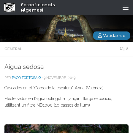
Fotoaficionats
Algemesí
Validar-se
GENERAL
8
Aigua sedosa
PER
PACO TORTOSA Ω
·
9 NOVEMBRE, 2019
Cascades en el “Gorgo de la escalera”, Anna (València).
Efecte sedós en l’aigua obtingut mitjançant llarga exposició,
utilitzant un filtre ND1000 (10 passos de llum)