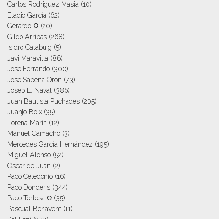
Carlos Rodriguez Masia
(10)
Eladio García
(62)
Gerardo Ω
(20)
Gildo Arribas
(268)
Isidro Calabuig
(5)
Javi Maravilla
(86)
Jose Ferrando
(300)
Jose Sapena Oron
(73)
Josep E. Naval
(386)
Juan Bautista Puchades
(205)
Juanjo Boix
(35)
Lorena Marín
(12)
Manuel Camacho
(3)
Mercedes García Hernández
(195)
Miguel Alonso
(52)
Oscar de Juan
(2)
Paco Celedonio
(16)
Paco Donderis
(344)
Paco Tortosa Ω
(35)
Pascual Benavent
(11)