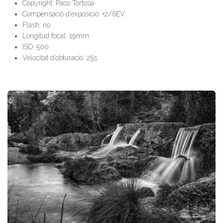
Copyright: Paco Tortosa
Compensació d’exposició: +2/6EV
Flash: no
Longitud focal: 19mm
ISO: 500
Velocitat d’obturació: 25s