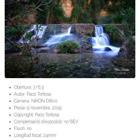
Obertura: ƒ/6.3
Autor: Paco Tortosa
Càmera: NIKON D800
Presa: 9 novembre, 2019
Copyright: Paco Tortosa
Compensació d’exposició: +2/6EV
Flash: no
Longitud focal: 24mm