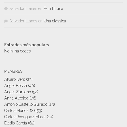
Salvador Llanes
en
Far i LLuna
Salvador Llanes
en
Una clàssica
Entrades més populars
No hi ha dades.
MEMBRES
Alvaro Ivers
(23)
Angel Bosch
(40)
Angel Zurbano
(52)
Anna Albelda
(76)
Antonio Castello Guirado
(23)
Carlos Muñoz Ω
(153)
Carlos Rodriguez Masia
(10)
Eladio García
(62)