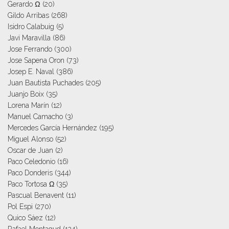
Gerardo Ω
(20)
Gildo Arribas
(268)
Isidro Calabuig
(5)
Javi Maravilla
(86)
Jose Ferrando
(300)
Jose Sapena Oron
(73)
Josep E. Naval
(386)
Juan Bautista Puchades
(205)
Juanjo Boix
(35)
Lorena Marín
(12)
Manuel Camacho
(3)
Mercedes García Hernández
(195)
Miguel Alonso
(52)
Oscar de Juan
(2)
Paco Celedonio
(16)
Paco Donderis
(344)
Paco Tortosa Ω
(35)
Pascual Benavent
(11)
Pol Espi
(270)
Quico Sáez
(12)