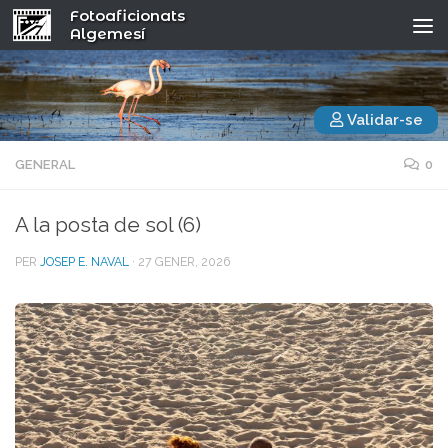
Fotoaficionats
Algemesí
Validar-se
GENERAL
0
A la posta de sol (6)
PER
JOSEP E. NAVAL
·
27 GENER, 2026