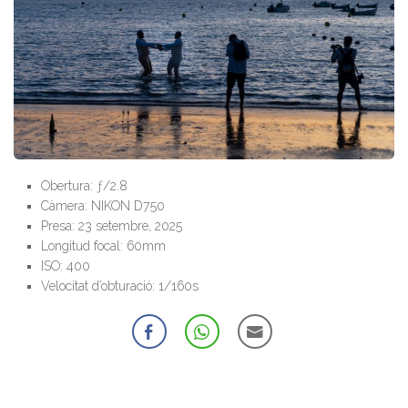
Obertura: ƒ/2.8
Càmera: NIKON D750
Presa: 23 setembre, 2025
Longitud focal: 60mm
ISO: 400
Velocitat d’obturació: 1/160s