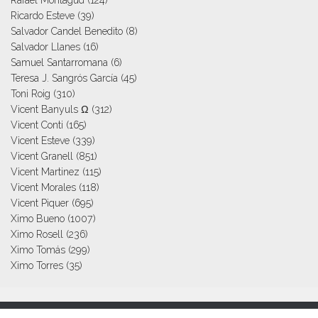
Rafael Montagud
(124)
Ricardo Esteve
(39)
Salvador Candel Benedito
(8)
Salvador Llanes
(16)
Samuel Santarromana
(6)
Teresa J. Sangrós García
(45)
Toni Roig
(310)
Vicent Banyuls Ω
(312)
Vicent Conti
(165)
Vicent Esteve
(339)
Vicent Granell
(851)
Vicent Martinez
(115)
Vicent Morales
(118)
Vicent Piquer
(695)
Ximo Bueno
(1007)
Ximo Rosell
(236)
Ximo Tomás
(299)
Ximo Torres
(35)