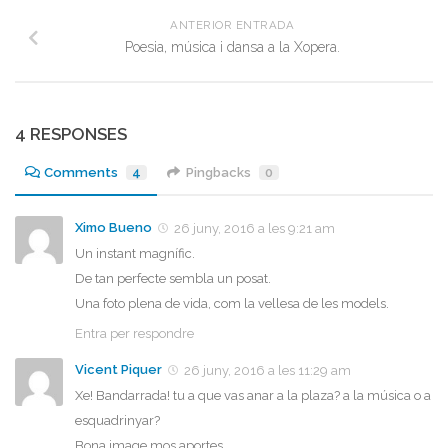
ANTERIOR ENTRADA
Poesia, música i dansa a la Xopera.
4 RESPONSES
Comments
4
Pingbacks
0
Ximo Bueno
26 juny, 2016 a les 9:21 am
Un instant magnífic.
De tan perfecte sembla un posat.
Una foto plena de vida, com la vellesa de les models.
Entra per respondre
Vicent Piquer
26 juny, 2016 a les 11:29 am
Xe! Bandarrada! tu a que vas anar a la plaza? a la música o a
esquadrinyar?
Bona image mos aportes.