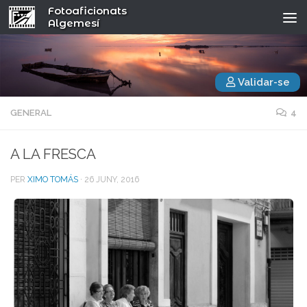
Fotoaficionats
Algemesí
Validar-se
GENERAL
4
A LA FRESCA
PER
XIMO TOMÁS
·
26 JUNY, 2016