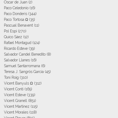
Oscar de Juan
(2)
Paco Celedonio
(16)
Paco Donderis
(344)
Paco Tortosa Ω
(35)
Pascual Benavent
(11)
Pol Espi
(270)
Quico Sáez
(12)
Rafael Montagud
(124)
Ricardo Esteve
(39)
Salvador Candel Benedito
(8)
Salvador Llanes
(16)
Samuel Santarromana
(6)
Teresa J. Sangrós García
(45)
Toni Roig
(310)
Vicent Banyuls Ω
(312)
Vicent Conti
(165)
Vicent Esteve
(339)
Vicent Granell
(851)
Vicent Martinez
(115)
Vicent Morales
(118)
Vicent Piquer
(695)