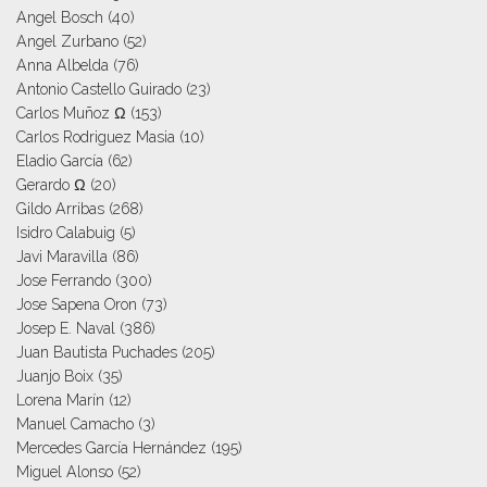
Angel Bosch
(40)
Angel Zurbano
(52)
Anna Albelda
(76)
Antonio Castello Guirado
(23)
Carlos Muñoz Ω
(153)
Carlos Rodriguez Masia
(10)
Eladio García
(62)
Gerardo Ω
(20)
Gildo Arribas
(268)
Isidro Calabuig
(5)
Javi Maravilla
(86)
Jose Ferrando
(300)
Jose Sapena Oron
(73)
Josep E. Naval
(386)
Juan Bautista Puchades
(205)
Juanjo Boix
(35)
Lorena Marín
(12)
Manuel Camacho
(3)
Mercedes García Hernández
(195)
Miguel Alonso
(52)