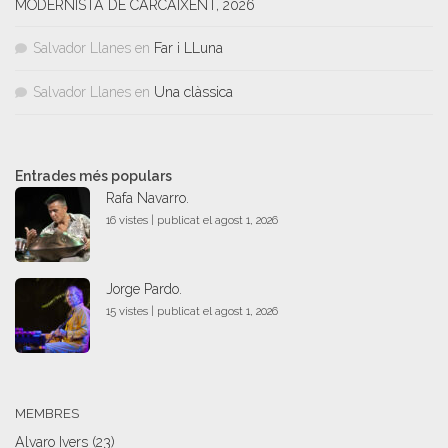
MODERNISTA DE CARCAIXENT, 2026
Salvador Llanes
en
Far i LLuna
Salvador Llanes
en
Una clàssica
Entrades més populars
Rafa Navarro.
16 vistes
|
publicat el agost 1, 2026
Jorge Pardo.
15 vistes
|
publicat el agost 1, 2026
MEMBRES
Alvaro Ivers
(23)