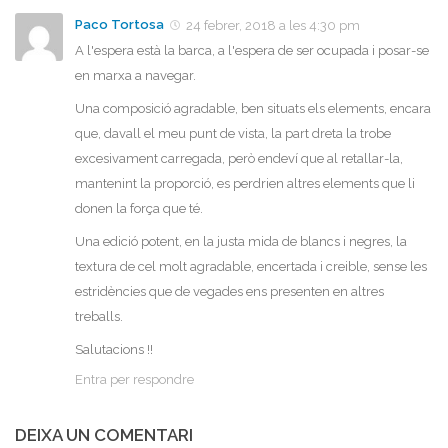
Paco Tortosa
24 febrer, 2018 a les 4:30 pm
A l'espera està la barca, a l'espera de ser ocupada i posar-se
en marxa a navegar.
Una composició agradable, ben situats els elements, encara
que, davall el meu punt de vista, la part dreta la trobe
excesivament carregada, però endeví que al retallar-la,
mantenint la proporció, es perdrien altres elements que li
donen la força que té.
Una edició potent, en la justa mida de blancs i negres, la
textura de cel molt agradable, encertada i creible, sense les
estridències que de vegades ens presenten en altres
treballs.
Salutacions !!
Entra per respondre
DEIXA UN COMENTARI