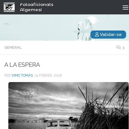
Fotoaficionats
Algemesí
Validar-se
GENERAL
3
A LA ESPERA
PER
XIMO TOMÁS
·
11 FEBRER, 2018