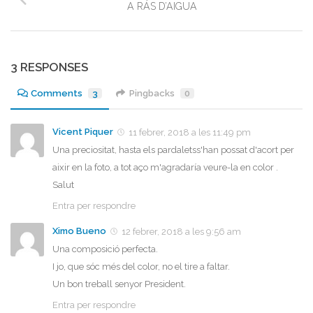
A RÁS D’AIGUA
3 RESPONSES
Comments
3
Pingbacks
0
Vicent Piquer
11 febrer, 2018 a les 11:49 pm
Una preciositat, hasta els pardaletss'han possat d'acort per
aixir en la foto, a tot aço m'agradaría veure-la en color .
Salut
Entra per respondre
Ximo Bueno
12 febrer, 2018 a les 9:56 am
Una composició perfecta.
I jo, que sóc més del color, no el tire a faltar.
Un bon treball senyor President.
Entra per respondre