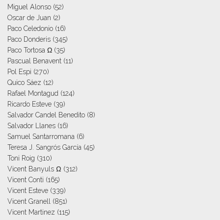
Miguel Alonso
(52)
Oscar de Juan
(2)
Paco Celedonio
(16)
Paco Donderis
(345)
Paco Tortosa Ω
(35)
Pascual Benavent
(11)
Pol Espi
(270)
Quico Sáez
(12)
Rafael Montagud
(124)
Ricardo Esteve
(39)
Salvador Candel Benedito
(8)
Salvador Llanes
(16)
Samuel Santarromana
(6)
Teresa J. Sangrós García
(45)
Toni Roig
(310)
Vicent Banyuls Ω
(312)
Vicent Conti
(165)
Vicent Esteve
(339)
Vicent Granell
(851)
Vicent Martinez
(115)