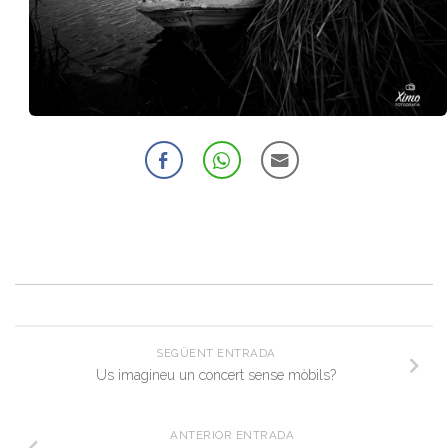
SEGÜENT ENTRADA
Us imagineu un concert sense mòbils?
ANTERIOR ENTRADA