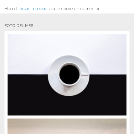
Heu d'
iniciar la sessió
per escriure un comentari.
FOTO DEL MES