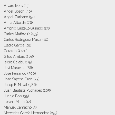
Alvaro Ivers
(23)
Angel Bosch
(40)
Angel Zurbano
(52)
Anna Albelda
(76)
Antonio Castello Guirado
(23)
Carlos Muñoz Ω
(153)
Carlos Rodriguez Masia
(10)
Eladio García
(62)
Gerardo Ω
(20)
Gildo Arribas
(268)
Isidro Calabuig
(5)
Javi Maravilla
(86)
Jose Ferrando
(300)
Jose Sapena Oron
(73)
Josep E. Naval
(386)
Juan Bautista Puchades
(205)
Juanjo Boix
(35)
Lorena Marín
(12)
Manuel Camacho
(3)
Mercedes García Hernández
(195)