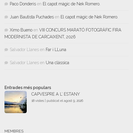
Paco Donderis
en
El capot màgic de Nek Romero.
Juan Bautista Puchades
en
El capot màgic de Nek Romero.
Ximo Bueno
en
VIII CONCURS MARATÓ FOTOGRÀFIC FIRA
MODERNISTA DE CARCAIXENT, 2026
Salvador Llanes
en
Far i LLuna
Salvador Llanes
en
Una clàssica
Entrades més populars
CAPVESPRE A L’ ESTANY
18 vistes
|
publicat el agost 9, 2026
MEMBRES