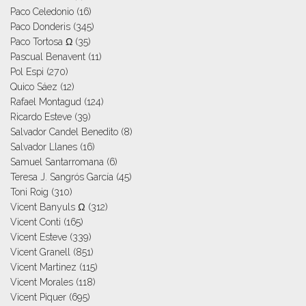
Paco Celedonio
(16)
Paco Donderis
(345)
Paco Tortosa Ω
(35)
Pascual Benavent
(11)
Pol Espi
(270)
Quico Sáez
(12)
Rafael Montagud
(124)
Ricardo Esteve
(39)
Salvador Candel Benedito
(8)
Salvador Llanes
(16)
Samuel Santarromana
(6)
Teresa J. Sangrós García
(45)
Toni Roig
(310)
Vicent Banyuls Ω
(312)
Vicent Conti
(165)
Vicent Esteve
(339)
Vicent Granell
(851)
Vicent Martinez
(115)
Vicent Morales
(118)
Vicent Piquer
(695)