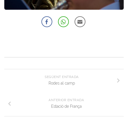
SEGÜENT ENTRADA
Rodes al camp
ANTERIOR ENTRADA
Estació de França