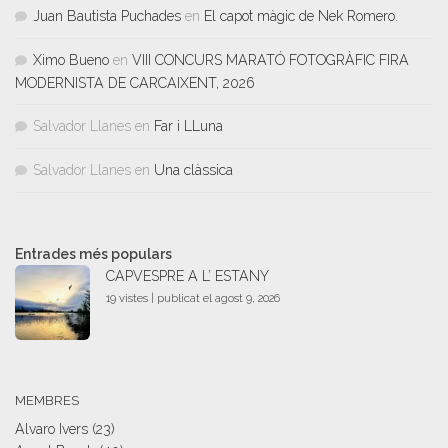
Juan Bautista Puchades
en
El capot màgic de Nek Romero.
Ximo Bueno
en
VIII CONCURS MARATÓ FOTOGRÀFIC FIRA
MODERNISTA DE CARCAIXENT, 2026
Salvador Llanes
en
Far i LLuna
Salvador Llanes
en
Una clàssica
Entrades més populars
CAPVESPRE A L’ ESTANY
19 vistes
|
publicat el agost 9, 2026
MEMBRES
Alvaro Ivers
(23)