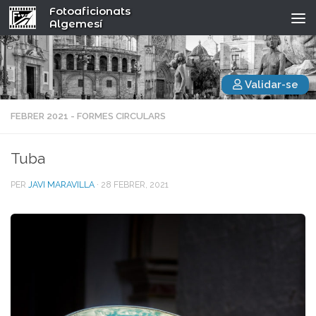
Fotoaficionats
Algemesí
Validar-se
FEBRER 2021 - FORMES CIRCULARS
Tuba
PER
JAVI MARAVILLA
·
28 FEBRER, 2021