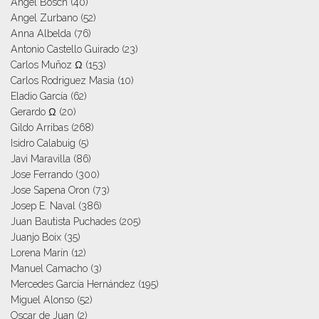
Angel Bosch
(40)
Angel Zurbano
(52)
Anna Albelda
(76)
Antonio Castello Guirado
(23)
Carlos Muñoz Ω
(153)
Carlos Rodriguez Masia
(10)
Eladio García
(62)
Gerardo Ω
(20)
Gildo Arribas
(268)
Isidro Calabuig
(5)
Javi Maravilla
(86)
Jose Ferrando
(300)
Jose Sapena Oron
(73)
Josep E. Naval
(386)
Juan Bautista Puchades
(205)
Juanjo Boix
(35)
Lorena Marín
(12)
Manuel Camacho
(3)
Mercedes García Hernández
(195)
Miguel Alonso
(52)
Oscar de Juan
(2)