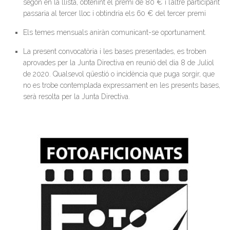
segon en la llista, obtenint el premi de 80 € i l’altre participant
passaria al tercer lloc i obtindria els 60 € del tercer premi
Els temes mensuals aniràn comunicant-se oportunament.
La present convocatòria i les bases presentades, es troben
aprovades per la Junta Directiva en reunió del dia 8 de Juliol
de 2020. Qualsevol qüestió o incidència que puga sorgir, que
no es trobe contemplada expressament en les presents bases,
serà resolta per la Junta Directiva.