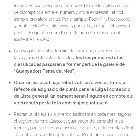
triades. Es podrà expressar també el títol de les fotos i en cas
de discrepància entre el número d’ordre expressat i el títol
sempre prevaldrà el títol. Per eixample: Foto nº 4, títol xxxxxx,
3 punts. Foto nº 10, títol xxxx, 5 punts. Foto nº 15, títol xxxxx, 1
punt ….. (seguint sempre l’ordre de numeració ascendent
existent en la web).
Una vegada tancat el termini de votacions, es procedirà a
l’assignació dels vots a les fotos,
les tres primeres fotos
classificades passaran a formar part de la galeria de
“Guanyadors Tema del Mes”
.
Quan un associat haja rebut vots en diverses fotos, a
l’efecte de asignació de punts per a la Lliga i confecció
de llista general, únicament seran tinguts en compte els
vots rebuts per la foto amb major puntuació.
Rebran punts els 10 primers classificats en cada mes, segons
el següent barem: L’associat guanyador del tema del mes
rebrà 15 punts, el segon classificat 12 punts, el tercer classificat
10 punts i des del lloc 4 fins al lloc 10 rebran, respectivament,