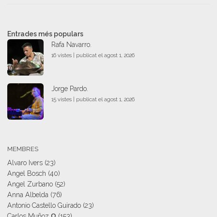
Entrades més populars
Rafa Navarro.
16 vistes
|
publicat el agost 1, 2026
Jorge Pardo.
15 vistes
|
publicat el agost 1, 2026
MEMBRES
Alvaro Ivers
(23)
Angel Bosch
(40)
Angel Zurbano
(52)
Anna Albelda
(76)
Antonio Castello Guirado
(23)
Carlos Muñoz Ω
(153)