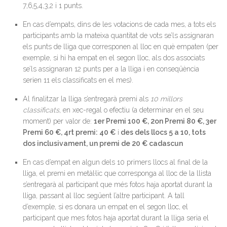
7,6,5,4,3,2 i 1 punts.
En cas d’empats, dins de les votacions de cada mes, a tots els
participants amb la mateixa quantitat de vots se’ls assignaran
els punts de lliga que corresponen al lloc en què empaten (per
exemple, si hi ha empat en el segon lloc, als dos associats
se’ls assignaran 12 punts per a la lliga i en conseqüència
serien 11 els classificats en el mes).
Al finalitzar la lliga s’entregarà premi als
10 millors
classificats
, en xec-regal o efectiu (a determinar en el seu
moment) per valor de:
1er Premi 100 €, 2on Premi 80 €, 3er
Premi 60 €, 4rt premi: 40 €
i
des dels llocs 5 a 10, tots
dos inclusivament, un premi de 20 € cadascun
En cas d’empat en algun dels 10 primers llocs al final de la
lliga, el premi en metàl·lic que corresponga al lloc de la llista
s’entregarà al participant que més fotos haja aportat durant la
lliga, passant al lloc següent l’altre participant. A tall
d’exemple, si es donara un empat en el segon lloc, el
participant que mes fotos haja aportat durant la lliga seria el