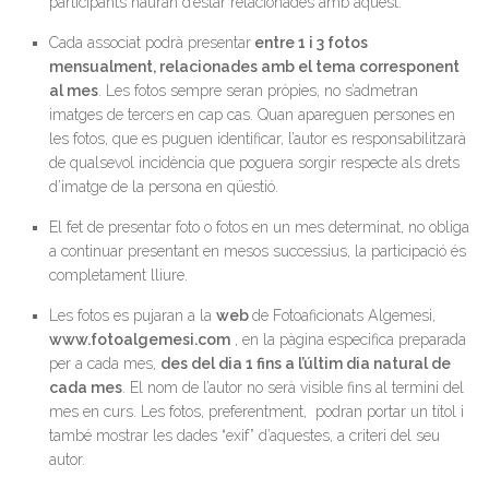
participants hauran d’estar relacionades amb aquest.
Cada associat podrà presentar
entre 1 i 3 fotos
mensualment, relacionades amb el tema corresponent
al mes
. Les fotos sempre seran pròpies, no s’admetran
imatges de tercers en cap cas. Quan apareguen persones en
les fotos, que es puguen identificar, l’autor es responsabilitzarà
de qualsevol incidència que poguera sorgir respecte als drets
d’imatge de la persona en qüestió.
El fet de presentar foto o fotos en un mes determinat, no obliga
a continuar presentant en mesos successius, la participació és
completament lliure.
Les fotos es pujaran a la
web
de Fotoaficionats Algemesi,
www.fotoalgemesi.com
, en la pàgina especifica preparada
per a cada mes,
des del dia 1 fins a l’últim dia natural de
cada mes
. El nom de l’autor no serà visible fins al termini del
mes en curs. Les fotos, preferentment, podran portar un títol i
també mostrar les dades “exif” d’aquestes, a criteri del seu
autor.