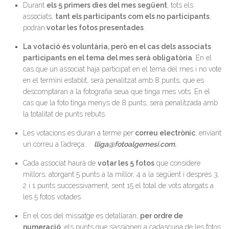
Durant
els 5 primers dies del mes següent
, tots els
associats,
tant els participants com els no participants
,
podràn
votar les fotos presentades
.
La votació és voluntària, però en el cas dels associats
participants en el tema del mes serà obligatòria
. En el
cas que un associat haja participat en el tema del mes i no vote
en el termini establit, serà penalitzat amb 8 punts, que es
descomptaran a la fotografia seua que tinga mes vots. En el
cas que la foto tinga menys de 8 punts, serà penalitzada amb
la totalitat de punts rebuts.
Les votacions es duran a terme per
correu electrònic
, enviant
un correu a l’adreça:
lliga@fotoalgemesi.com.
Cada associat haurà de
votar les 5 fotos
que considere
millors, atorgant 5 punts a la millor, 4 a la següent i després 3,
2 i 1 punts successivament, sent 15 el total de vots atorgats a
les 5 fotos votades.
En el cos del missatge es detallaran,
per ordre de
numeració
, els punts que s’assignen a cadascuna de les fotos