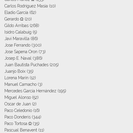
Carlos Rodriguez Masia
(10)
Eladio García
(62)
Gerardo Ω
(20)
Gildo Arribas
(268)
Isidro Calabuig
(5)
Javi Maravilla
(86)
Jose Ferrando
(300)
Jose Sapena Oron
(73)
Josep E. Naval
(386)
Juan Bautista Puchades
(205)
Juanjo Boix
(35)
Lorena Marín
(12)
Manuel Camacho
(3)
Mercedes García Hernández
(195)
Miguel Alonso
(52)
Oscar de Juan
(2)
Paco Celedonio
(16)
Paco Donderis
(344)
Paco Tortosa Ω
(35)
Pascual Benavent
(11)