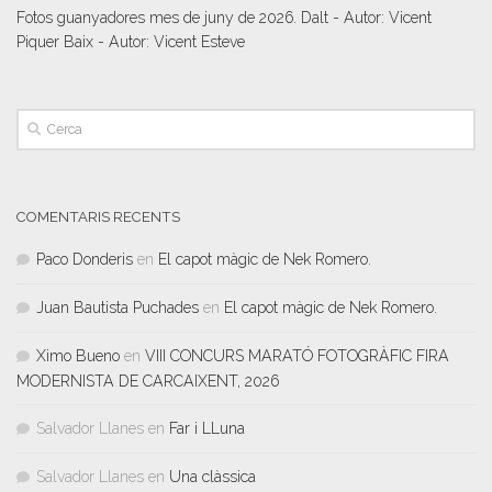
Fotos guanyadores mes de juny de 2026. Dalt - Autor: Vicent
Piquer Baix - Autor: Vicent Esteve
COMENTARIS RECENTS
Paco Donderis
en
El capot màgic de Nek Romero.
Juan Bautista Puchades
en
El capot màgic de Nek Romero.
Ximo Bueno
en
VIII CONCURS MARATÓ FOTOGRÀFIC FIRA
MODERNISTA DE CARCAIXENT, 2026
Salvador Llanes
en
Far i LLuna
Salvador Llanes
en
Una clàssica