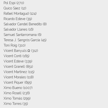
Pol Espi
(270)
Quico Sáez
(12)
Rafael Montagud
(124)
Ricardo Esteve
(39)
Salvador Candel Benedito
(8)
Salvador Llanes
(16)
Samuel Santarromana
(6)
Teresa J. Sangrós García
(45)
Toni Roig
(310)
Vicent Banyuls Ω
(312)
Vicent Conti
(165)
Vicent Esteve
(339)
Vicent Granell
(851)
Vicent Martinez
(115)
Vicent Morales
(118)
Vicent Piquer
(695)
Ximo Bueno
(1007)
Ximo Rosell
(236)
Ximo Tomás
(299)
Ximo Torres
(35)